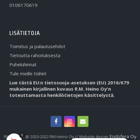
0106170619
LISÄTIETOJA
Toimitus ja palautusehdot
Tietoutta rahoituksesta
Puheluhinnat
Tule meille töihin!
Lue tästä EU:n tietosuoja-asetuksen (EU) 2016/679
mukainen kirjallinen kuvaus R.M. Heino Oy'n
toteuttamasta henkilötietojen käsittelystä.
0
Endofera Oy
RMHeino.fi @ 2020-2022 RM Heino Oy // Website design