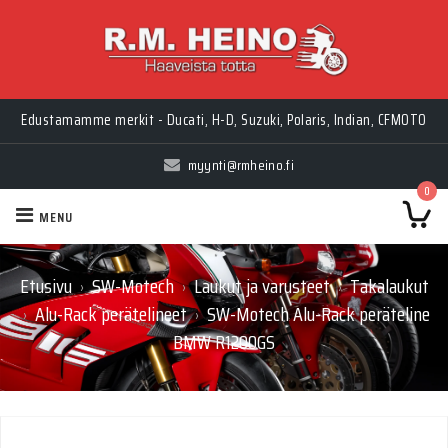
Edustamamme merkit - Ducati, H-D, Suzuki, Polaris, Indian, CFMOTO
myynti@rmheino.fi
0
MENU
Etusivu
SW-Motech
Laukut ja varusteet
Takalaukut
›
›
›
Alu-Rack perätelineet
SW-Motech Alu-Rack peräteline
›
›
BMW R1200GS