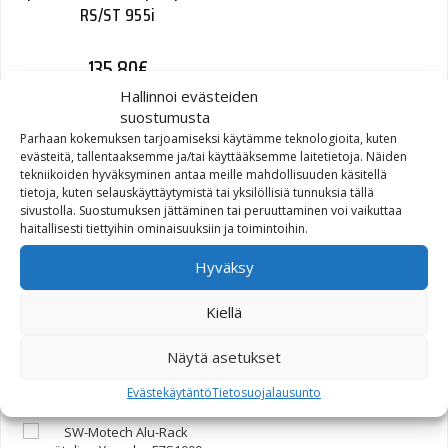
RS/ST 955i
135,80
€
Hallinnoi evästeiden
suostumusta
Parhaan kokemuksen tarjoamiseksi käytämme teknologioita, kuten
evästeitä, tallentaaksemme ja/tai käyttääksemme laitetietoja. Näiden
tekniikoiden hyväksyminen antaa meille mahdollisuuden käsitellä
tietoja, kuten selauskäyttäytymistä tai yksilöllisiä tunnuksia tällä
sivustolla. Suostumuksen jättäminen tai peruuttaminen voi vaikuttaa
haitallisesti tiettyihin ominaisuuksiin ja toimintoihin.
Hyväksy
SW-Motech Alu-Rack
peräteline Yamaha FZS600
Kiellä
Fazer 98-04
Näytä asetukset
130,00
€
Evästekäytäntö
Tietosuojalausunto