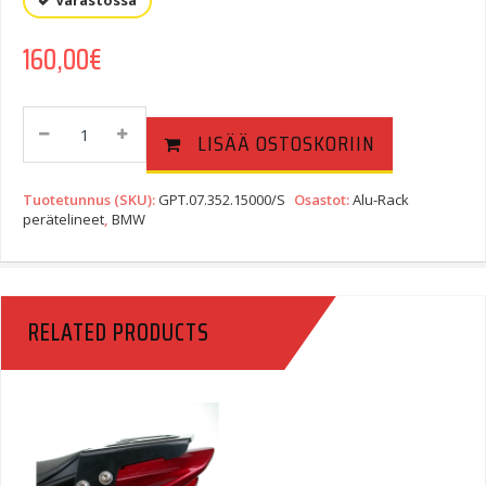
Varastossa
160,00
€
SW-
LISÄÄ OSTOSKORIIN
Motech
Alu-
Rack
Tuotetunnus (SKU):
GPT.07.352.15000/S
Osastot:
Alu-Rack
Peräteline
perätelineet
,
BMW
BMW
R1200GS
Quantity
RELATED PRODUCTS