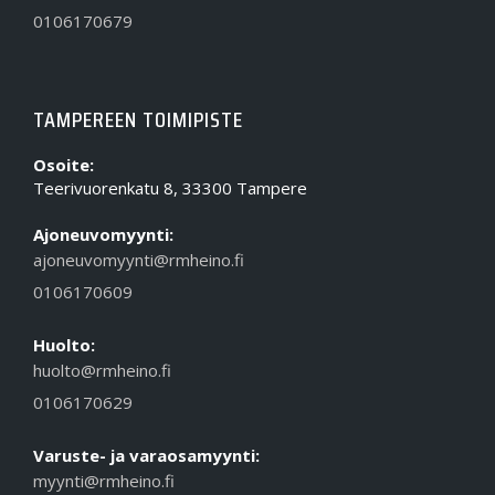
0106170679
TAMPEREEN TOIMIPISTE
Osoite:
Teerivuorenkatu 8, 33300 Tampere
Ajoneuvomyynti:
ajoneuvomyynti@rmheino.fi
0106170609
Huolto:
huolto@rmheino.fi
0106170629
Varuste- ja varaosamyynti:
myynti@rmheino.fi