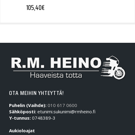
105,40
€
OTA MEIHIN YHTEYTTÄ!
Puhelin (Vaihde):
010 617 0600
Sähköposti:
etunimi.sukunimi@rmheino.fi
Y-tunnus:
0748389-3
Aukioloajat