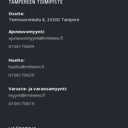
TAMPEREEN TOIMIPISTE
Osoite:
Teerivuorenkatu 8, 33300 Tampere
Ajoneuvomyynti:
ajoneuvomyynti@rmheino.fi
0106170609
Huolto:
huolto@rmheino.fi
0106170629
Varuste- ja varaosamyynti:
myynti@rmheino.fi
0106170619