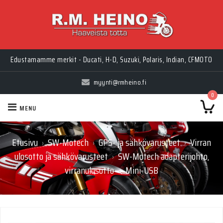
Edustamamme merkit - Ducati, H-D, Suzuki, Polaris, Indian, CFMOTO
myynti@rmheino.fi
0
MENU
Etusivu
SW-Motech
GPS- ja sähkövarusteet
Virran
›
›
›
ulosotto ja sähkövarusteet
SW-Motech adapterijohto,
›
virranulosotto -> Mini-USB