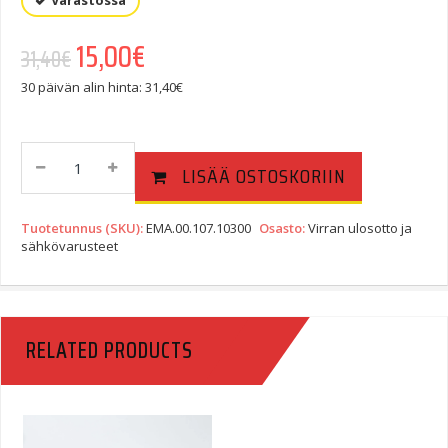
Varastossa
Alkuperäinen hinta oli: 31,40€.
15,00
€
Nykyinen hinta on: 15,00€.
31,40
€
30 päivän alin hinta:
31,40
€
SW-
LISÄÄ OSTOSKORIIN
Motech
Adapterijohto,
Virranulosotto
Tuotetunnus (SKU):
EMA.00.107.10300
Osasto:
Virran ulosotto ja
-
sähkövarusteet
>
Mini-
USB
Quantity
RELATED PRODUCTS