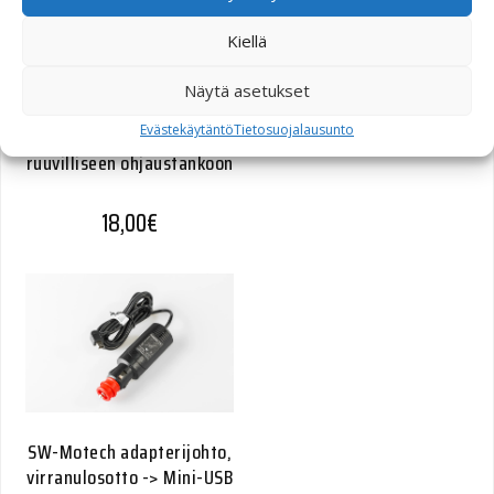
Kiellä
Näytä asetukset
Tupakansytytin
Evästekäytäntö
Tietosuojalausunto
pistorasian kiinnike M8
ruuvilliseen ohjaustankoon
18,00
€
SW-Motech adapterijohto,
virranulosotto -> Mini-USB