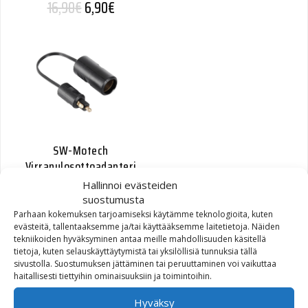
Alkuperäinen hinta oli: 16,90€.
Nykyinen hinta on: 6,90€.
16,90
€
6,90
€
SW-Motech
Virranulosottoadapteri
miniplugi (BMW) -> 21mm
Hallinnoi evästeiden
standardi (tup.syt.)
suostumusta
Parhaan kokemuksen tarjoamiseksi käytämme teknologioita, kuten
evästeitä, tallentaaksemme ja/tai käyttääksemme laitetietoja. Näiden
Alkuperäinen hinta oli: 17,20€.
Nykyinen hinta on: 10,00€.
17,20
€
10,00
€
tekniikoiden hyväksyminen antaa meille mahdollisuuden käsitellä
tietoja, kuten selauskäyttäytymistä tai yksilöllisiä tunnuksia tällä
sivustolla. Suostumuksen jättäminen tai peruuttaminen voi vaikuttaa
haitallisesti tiettyihin ominaisuuksiin ja toimintoihin.
Hyväksy