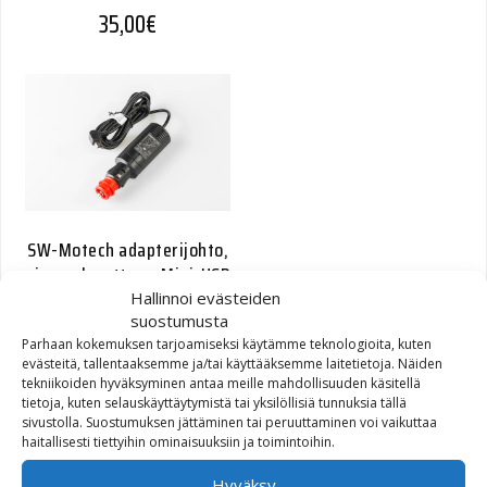
35,00
€
SW-Motech adapterijohto,
virranulosotto -> Mini-USB
Hallinnoi evästeiden
suostumusta
Alkuperäinen hinta oli: 31,40€.
Nykyinen hinta on: 15,00€.
31,40
€
15,00
€
Parhaan kokemuksen tarjoamiseksi käytämme teknologioita, kuten
evästeitä, tallentaaksemme ja/tai käyttääksemme laitetietoja. Näiden
tekniikoiden hyväksyminen antaa meille mahdollisuuden käsitellä
tietoja, kuten selauskäyttäytymistä tai yksilöllisiä tunnuksia tällä
sivustolla. Suostumuksen jättäminen tai peruuttaminen voi vaikuttaa
haitallisesti tiettyihin ominaisuuksiin ja toimintoihin.
Hyväksy