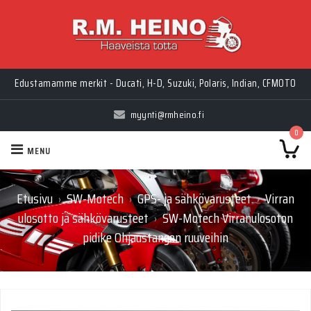
Edustamamme merkit - Ducati, H-D, Suzuki, Polaris, Indian, CFMOTO
myynti@rmheino.fi
0
MENU
Etusivu
SW-Motech
GPS- ja sähkövarusteet
Virran
›
›
›
ulosotto ja sähkövarusteet
SW-Motech Virranulosoton
›
pidike Ohjaustangon ruuveihin