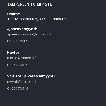
TAMPEREEN TOIMIPISTE
Osoite:
Teerivuorenkatu 8, 33300 Tampere
Ajoneuvomyynti:
ajoneuvomyynti@rmheino.fi
0106170609
Huolto:
huolto@rmheino.fi
0106170629
Varuste- ja varaosamyynti:
myynti@rmheino.fi
0106170619