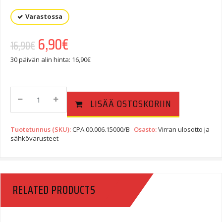
Varastossa
Alkuperäinen hinta oli: 16,90€.
6,90
€
Nykyinen hinta on: 6,90€.
16,90
€
30 päivän alin hinta:
16,90
€
SW-
LISÄÄ OSTOSKORIIN
Motech
Virranulosoton
Pidike
Tuotetunnus (SKU):
CPA.00.006.15000/B
Osasto:
Virran ulosotto ja
Ohjaustangon
sähkövarusteet
Ruuveihin
Quantity
RELATED PRODUCTS