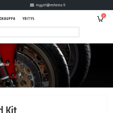
myynti@rmheino.fi
0
OKAUPPA
YRITYS
rd Kit
 Kit