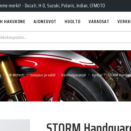
e merkit - Ducati, H-D, Suzuki, Polaris, Indian, CFMOTO
H HAKUKONE
AJONEUVOT
HUOLTO
VARAOSAT
VERKK
›
›
›
›
›
u
SW-Motech
Suojaus ja valot
Käsisuojasarjat
Aprilia
STORM Handgua
STORM Handguard