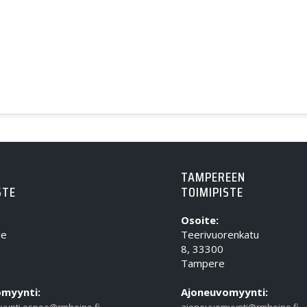
TAMPEREEN
STE
TOIMIPISTE
Osoite:
ie
Teerivuorenkatu
8, 33300
Tampere
myynti:
Ajoneuvomyynti:
yynti.espoo@rmheino.fi
ajoneuvomyynti@rmheino.fi