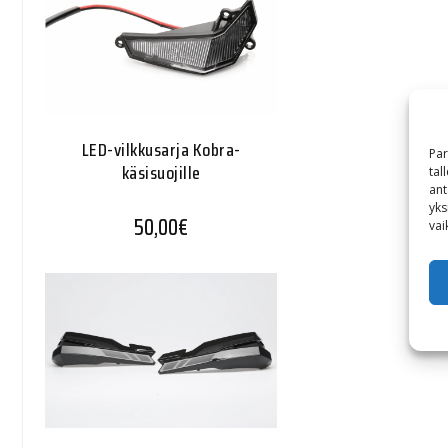
LED-vilkkusarja Kobra-
Par
käsisuojille
tal
ant
yks
50,00
€
vai