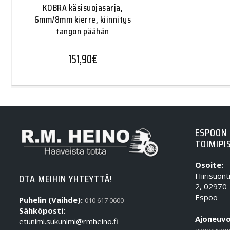
KOBRA käsisuojasarja,
6mm/8mm kierre, kiinnitys
tangon päähän
151,90
€
ESPOON
TOIMIPI
Osoite:
Hiirisuont
OTA MEIHIN YHTEYTTÄ!
2, 02970
Espoo
Puhelin (Vaihde):
010 617 0600
Sähköposti:
Ajoneuvo
etunimi.sukunimi@rmheino.fi
ajoneuvom