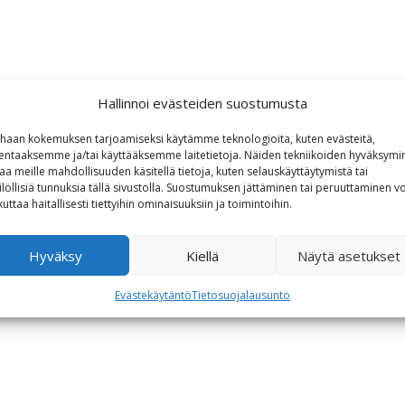
Hallinnoi evästeiden suostumusta
haan kokemuksen tarjoamiseksi käytämme teknologioita, kuten evästeitä,
lentaaksemme ja/tai käyttääksemme laitetietoja. Näiden tekniikoiden hyväksymi
aa meille mahdollisuuden käsitellä tietoja, kuten selauskäyttäytymistä tai
ilöllisiä tunnuksia tällä sivustolla. Suostumuksen jättäminen tai peruuttaminen vo
kuttaa haitallisesti tiettyihin ominaisuuksiin ja toimintoihin.
Hyväksy
Kiellä
Näytä asetukset
Evästekäytäntö
Tietosuojalausunto