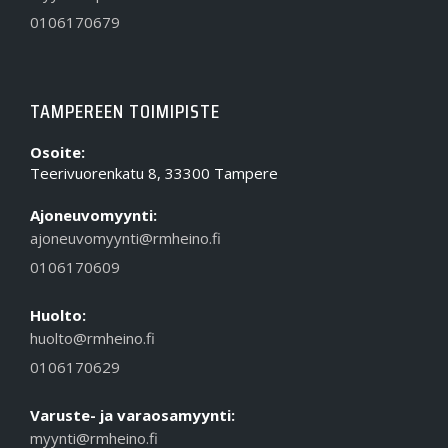
0106170679
TAMPEREEN TOIMIPISTE
Osoite:
Teerivuorenkatu 8, 33300 Tampere
Ajoneuvomyynti:
ajoneuvomyynti@rmheino.fi
0106170609
Huolto:
huolto@rmheino.fi
0106170629
Varuste- ja varaosamyynti:
myynti@rmheino.fi