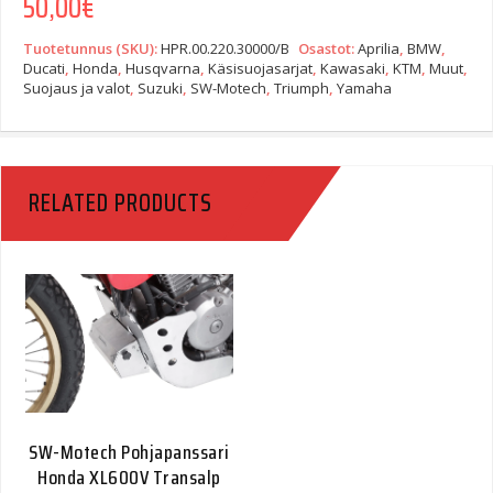
50,00
€
Tuotetunnus (SKU):
HPR.00.220.30000/B
Osastot:
Aprilia
,
BMW
,
Ducati
,
Honda
,
Husqvarna
,
Käsisuojasarjat
,
Kawasaki
,
KTM
,
Muut
,
Suojaus ja valot
,
Suzuki
,
SW-Motech
,
Triumph
,
Yamaha
RELATED PRODUCTS
SW-Motech Pohjapanssari
Honda XL600V Transalp