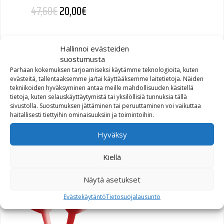
Alkuperäinen hinta oli: 47,60€.
Nykyinen hinta on: 20,00€.
47,60
€
20,00
€
Hallinnoi evästeiden
suostumusta
Parhaan kokemuksen tarjoamiseksi käytämme teknologioita, kuten
evästeitä, tallentaaksemme ja/tai käyttääksemme laitetietoja. Näiden
tekniikoiden hyväksyminen antaa meille mahdollisuuden käsitellä
tietoja, kuten selauskäyttäytymistä tai yksilöllisiä tunnuksia tällä
sivustolla. Suostumuksen jättäminen tai peruuttaminen voi vaikuttaa
SW-Motech Tangonkoroke
haitallisesti tiettyihin ominaisuuksiin ja toimintoihin.
kork. 20mm BMW F650GS
Hyväksy
08-
Kiellä
50,00
€
Näytä asetukset
Evästekäytäntö
Tietosuojalausunto