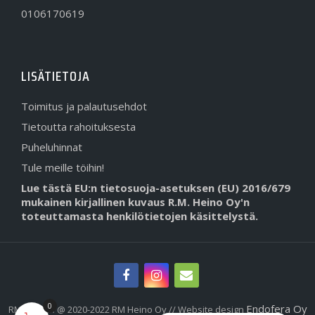
0106170619
LISÄTIETOJA
Toimitus ja palautusehdot
Tietoutta rahoituksesta
Puheluhinnat
Tule meille töihin!
Lue tästä EU:n tietosuoja-asetuksen (EU) 2016/679
mukainen kirjallinen kuvaus R.M. Heino Oy'n
toteuttamasta henkilötietojen käsittelystä.
0
Endofera Oy
RMHeino.fi @ 2020-2022 RM Heino Oy // Website design