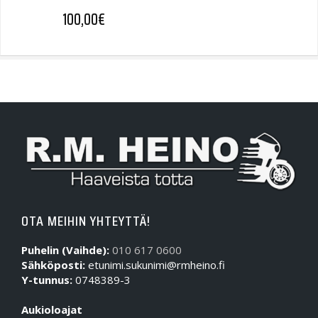
100,00
€
OTA MEIHIN YHTEYTTÄ!
Puhelin (Vaihde):
010 617 0600
Sähköposti:
etunimi.sukunimi@rmheino.fi
Y-tunnus:
0748389-3
Aukioloajat