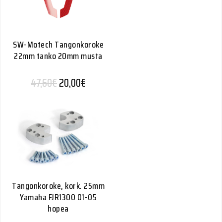
SW-Motech Tangonkoroke
22mm tanko 20mm musta
Alkuperäinen hinta oli: 47,60€.
Nykyinen hinta on: 20,00€.
47,60
€
20,00
€
Tangonkoroke, kork. 25mm
Yamaha FJR1300 01-05
hopea