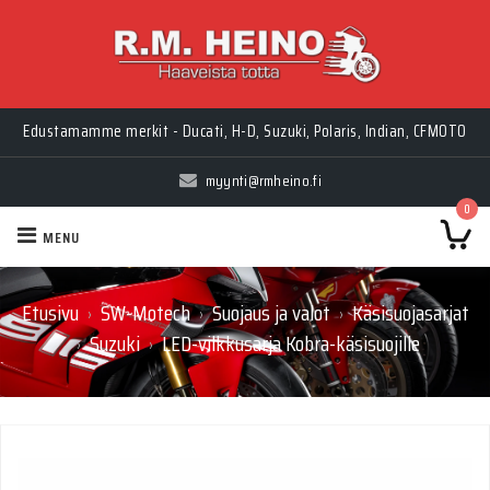
Edustamamme merkit - Ducati, H-D, Suzuki, Polaris, Indian, CFMOTO
myynti@rmheino.fi
0
MENU
Etusivu
SW-Motech
Suojaus ja valot
Käsisuojasarjat
›
›
›
Suzuki
LED-vilkkusarja Kobra-käsisuojille
›
›