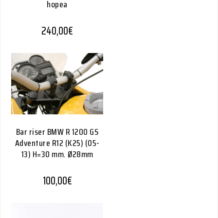
hopea
240,00
€
Bar riser BMW R 1200 GS
Adventure R12 (K25) (05-
13) H=30 mm. Ø28mm
100,00
€