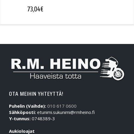
73,04
€
OTA MEIHIN YHTEYTTÄ!
Puhelin (Vaihde):
010 617 0600
Sähköposti:
etunimi.sukunimi@rmheino.fi
Y-tunnus:
0748389-3
Aukioloajat