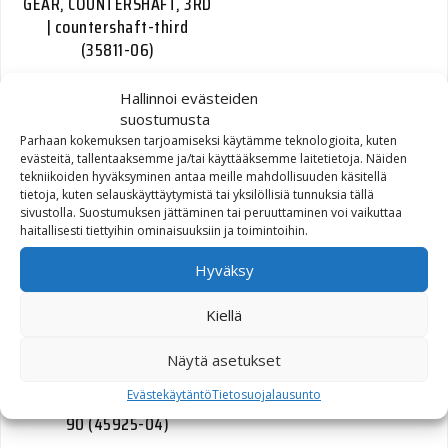
GEAR, COUNTERSHAFT, 3RD
| countershaft-third
(35811-06)
134,17
€
Hallinnoi evästeiden
suostumusta
Parhaan kokemuksen tarjoamiseksi käytämme teknologioita, kuten
evästeitä, tallentaaksemme ja/tai käyttääksemme laitetietoja. Näiden
tekniikoiden hyväksyminen antaa meille mahdollisuuden käsitellä
tietoja, kuten selauskäyttäytymistä tai yksilöllisiä tunnuksia tällä
T-RaY Topcase S, hopea 28
sivustolla. Suostumuksen jättäminen tai peruuttaminen voi vaikuttaa
L
haitallisesti tiettyihin ominaisuuksiin ja toimintoihin.
Hyväksy
73,00
€
Kiellä
Näytä asetukset
Evästekäytäntö
Tietosuojalausunto
DAMPER TUBE W/ 45460-
90 (45925-04)