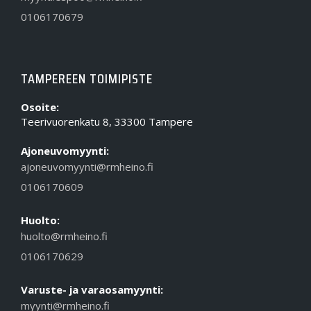
0106170679
TAMPEREEN TOIMIPISTE
Osoite:
Teerivuorenkatu 8, 33300 Tampere
Ajoneuvomyynti:
ajoneuvomyynti@rmheino.fi
0106170609
Huolto:
huolto@rmheino.fi
0106170629
Varuste- ja varaosamyynti:
myynti@rmheino.fi