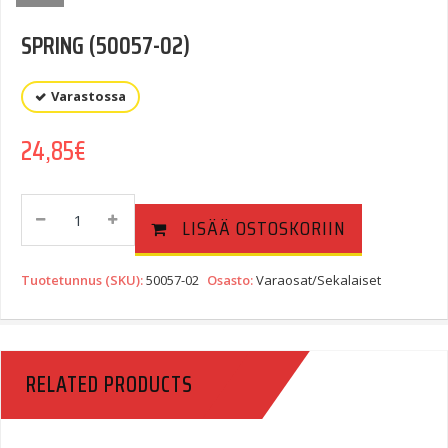
SPRING (50057-02)
Varastossa
24,85
€
SPRING
LISÄÄ OSTOSKORIIN
(50057-
02)
Quantity
Tuotetunnus (SKU):
50057-02
Osasto:
Varaosat/Sekalaiset
RELATED PRODUCTS