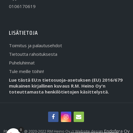
0106170619
LISÄTIETOJA
Toimitus ja palautusehdot
Tietoutta rahoituksesta
Puheluhinnat
Tule meille töihin!
Lue tästä EU:n tietosuoja-asetuksen (EU) 2016/679
mukainen kirjallinen kuvaus R.M. Heino Oy'n
toteuttamasta henkilötietojen käsittelystä.
0
Endofera Oy
RMHeino.fi @ 2020-2022 RM Heino Oy // Website design