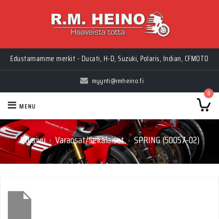
Edustamamme merkit - Ducati, H-D, Suzuki, Polaris, Indian, CFMOTO
myynti@rmheino.fi
0
MENU
Etusivu
Varaosat/Sekalaiset
SPRING (50057-02)
›
›