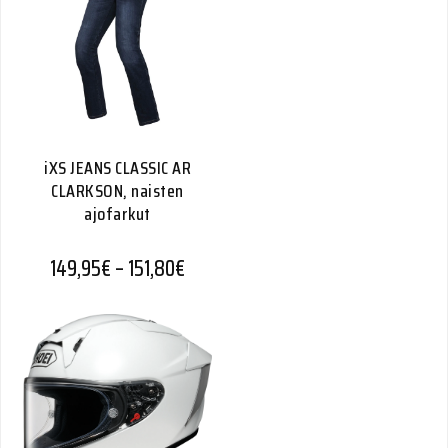
iXS JEANS CLASSIC AR
CLARKSON, naisten
ajofarkut
Hintaluokka: 149,95€ - 151,80€
149,95
€
–
151,80
€