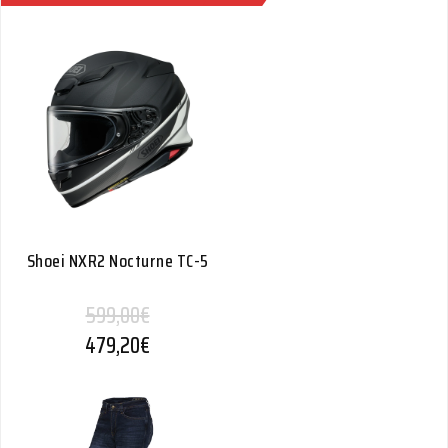
Shoei NXR2 Nocturne TC-5
599,00
€
479,20
€