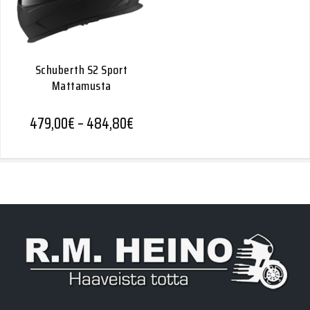
Schuberth S2 Sport
Mattamusta
Hintaluokka: 479,00€ - 484,80€
479,00
€
–
484,80
€