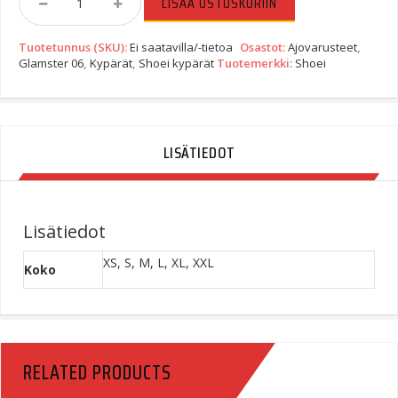
LISÄÄ OSTOSKORIIN
Glamster
06
Tuotetunnus (SKU):
Ei saatavilla/-tietoa
Osastot:
Ajovarusteet
,
Neighborhood
Glamster 06
,
Kypärät
,
Shoei kypärät
Tuotemerkki:
Shoei
X
DSC
TC-
5
Quantity
LISÄTIEDOT
Lisätiedot
XS, S, M, L, XL, XXL
Koko
RELATED PRODUCTS