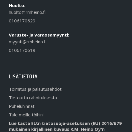
Huolto:
huolto@rmheino.fi
0106170629
Varuste- ja varaosamyynti:
myynti@rmheino.fi
0106170619
LISÄTIETOJA
Toimitus ja palautusehdot
Tietoutta rahoituksesta
Puheluhinnat
Tule meille töihin!
Lue tästä EU:n tietosuoja-asetuksen (EU) 2016/679
mukainen kirjallinen kuvaus R.M. Heino Oy'n