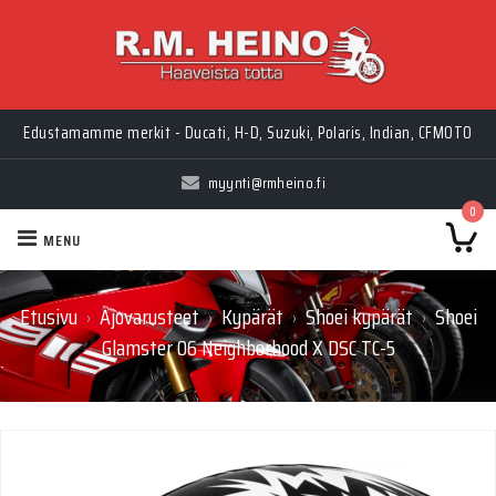
Myynti Ma-Pe 10-18, La 10-14, Huolto Ma-Pe 9-17
Edustamamme merkit - Ducati, H-D, Suzuki, Polaris, Indian, CFMOTO
myynti@rmheino.fi
0
MENU
Etusivu
Ajovarusteet
Kypärät
Shoei kypärät
Shoei
›
›
›
›
Glamster 06 Neighborhood X DSC TC-5