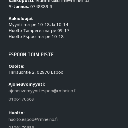
Sähköposti:
etunimi.sukunimi@rmheino.fi
Y-tunnus:
0748389-3
Aukioloajat
Myynti: ma-pe 10-18, la 10-14
Huolto Tampere: ma-pe 09-17
Huolto Espoo: ma-pe 10-18
ESPOON TOIMIPISTE
Osoite:
Hiirisuontie 2, 02970 Espoo
Ajoneuvomyynti:
ajoneuvomyynti.espoo@rmheino.fi
0106170669
Huolto:
huolto.espoo@rmheino.fi
0106170689