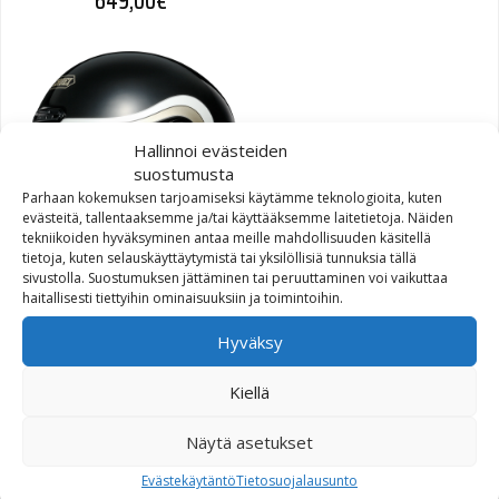
649,00
€
Hallinnoi evästeiden
suostumusta
Parhaan kokemuksen tarjoamiseksi käytämme teknologioita, kuten
evästeitä, tallentaaksemme ja/tai käyttääksemme laitetietoja. Näiden
tekniikoiden hyväksyminen antaa meille mahdollisuuden käsitellä
tietoja, kuten selauskäyttäytymistä tai yksilöllisiä tunnuksia tällä
sivustolla. Suostumuksen jättäminen tai peruuttaminen voi vaikuttaa
haitallisesti tiettyihin ominaisuuksiin ja toimintoihin.
Shoei Glamster 06 Bivouac
TC-9
Hyväksy
Kiellä
629,00
€
Näytä asetukset
Evästekäytäntö
Tietosuojalausunto