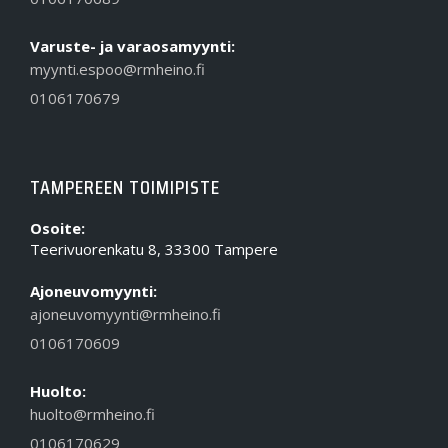
Varuste- ja varaosamyynti:
myynti.espoo@rmheino.fi
0106170679
TAMPEREEN TOIMIPISTE
Osoite:
Teerivuorenkatu 8, 33300 Tampere
Ajoneuvomyynti:
ajoneuvomyynti@rmheino.fi
0106170609
Huolto:
huolto@rmheino.fi
0106170629