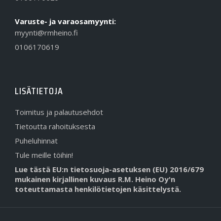
Varuste- ja varaosamyynti:
myynti@rmheino.fi
0106170619
LISÄTIETOJA
Toimitus ja palautusehdot
Tietoutta rahoituksesta
Puheluhinnat
Tule meille töihin!
Lue tästä EU:n tietosuoja-asetuksen (EU) 2016/679
mukainen kirjallinen kuvaus R.M. Heino Oy'n
toteuttamasta henkilötietojen käsittelystä.