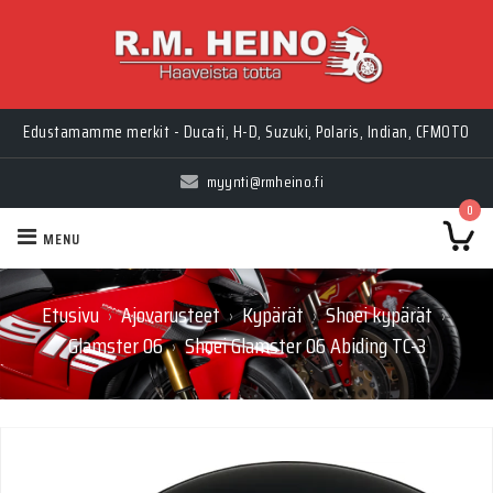
Edustamamme merkit - Ducati, H-D, Suzuki, Polaris, Indian, CFMOTO
myynti@rmheino.fi
0
MENU
Etusivu
Ajovarusteet
Kypärät
Shoei kypärät
›
›
›
›
Glamster 06
Shoei Glamster 06 Abiding TC-3
›