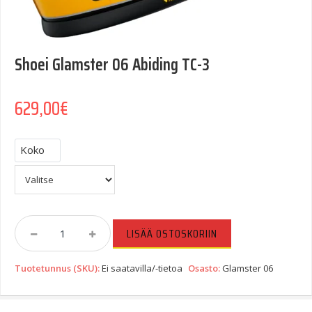
Shoei Glamster 06 Abiding TC-3
629,00
€
Koko
Shoei
LISÄÄ OSTOSKORIIN
Glamster
06
Tuotetunnus (SKU):
Ei saatavilla/-tietoa
Osasto:
Glamster 06
Abiding
TC-
3