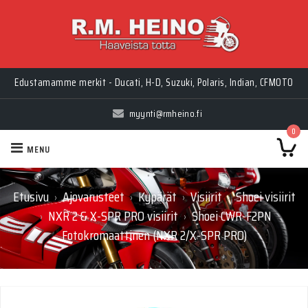
Edustamamme merkit - Ducati, H-D, Suzuki, Polaris, Indian, CFMOTO
myynti@rmheino.fi
0
MENU
Etusivu
Ajovarusteet
Kypärät
Visiirit
Shoei visiirit
›
›
›
›
NXR 2 & X-SPR PRO visiirit
Shoei CWR-F2PN
›
›
Fotokromaattinen (NXR 2/X-SPR PRO)