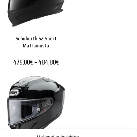
Schuberth S2 Sport
Mattamusta
Hintaluokka: 479,00€ - 484,80€
479,00
€
–
484,80
€
Hallinnoi evästeiden