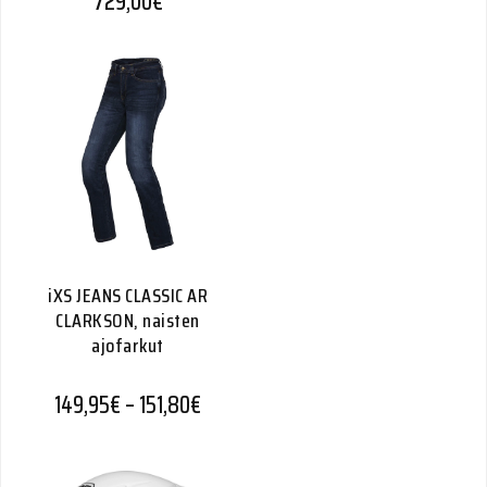
729,00
€
iXS JEANS CLASSIC AR
CLARKSON, naisten
ajofarkut
Hintaluokka: 149,95€ - 151,80€
149,95
€
–
151,80
€