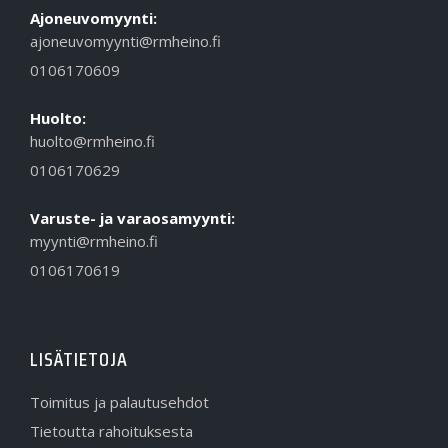
Ajoneuvomyynti:
ajoneuvomyynti@rmheino.fi
0106170609
Huolto:
huolto@rmheino.fi
0106170629
Varuste- ja varaosamyynti:
myynti@rmheino.fi
0106170619
LISÄTIETOJA
Toimitus ja palautusehdot
Tietoutta rahoituksesta