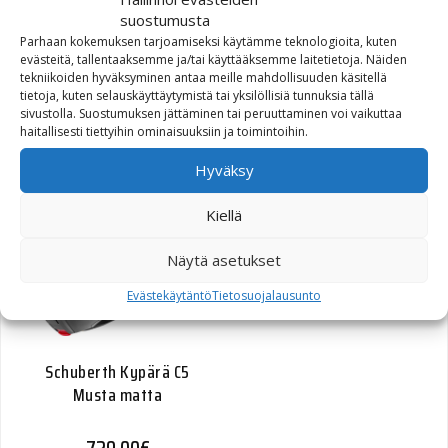
suostumusta
Parhaan kokemuksen tarjoamiseksi käytämme teknologioita, kuten
Shoei X-SPR PRO Black
evästeitä, tallentaaksemme ja/tai käyttääksemme laitetietoja. Näiden
tekniikoiden hyväksyminen antaa meille mahdollisuuden käsitellä
799,00
€
tietoja, kuten selauskäyttäytymistä tai yksilöllisiä tunnuksia tällä
sivustolla. Suostumuksen jättäminen tai peruuttaminen voi vaikuttaa
haitallisesti tiettyihin ominaisuuksiin ja toimintoihin.
Hyväksy
Kiellä
Näytä asetukset
Evästekäytäntö
Tietosuojalausunto
Schuberth Kypärä C5
Musta matta