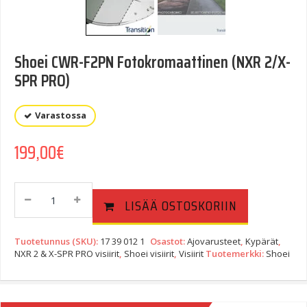
Shoei CWR-F2PN Fotokromaattinen (NXR 2/X-
SPR PRO)
Varastossa
199,00
€
Shoei
LISÄÄ OSTOSKORIIN
CWR-
F2PN
Fotokromaattinen
Tuotetunnus (SKU):
17 39 012 1
Osastot:
Ajovarusteet
,
Kypärät
,
(NXR
NXR 2 & X-SPR PRO visiirit
,
Shoei visiirit
,
Visiirit
Tuotemerkki:
Shoei
2/X-
SPR
PRO)