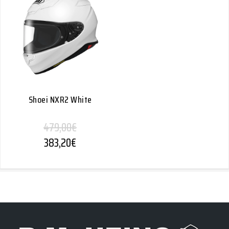
Shoei NXR2 White
479,00
€
383,20
€