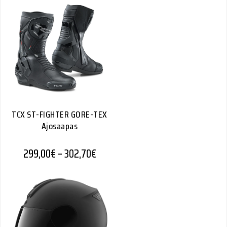
TCX ST-FIGHTER GORE-TEX
Ajosaapas
Hintaluokka: 299,00€ - 302,70€
299,00
€
–
302,70
€