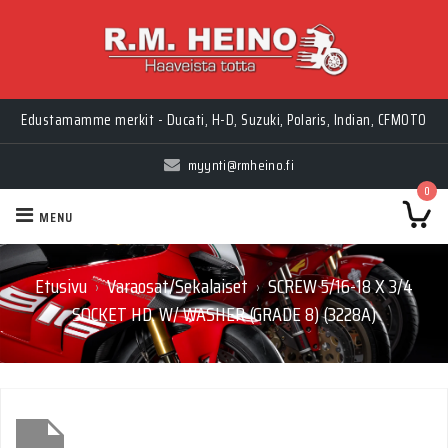
Edustamamme merkit - Ducati, H-D, Suzuki, Polaris, Indian, CFMOTO
myynti@rmheino.fi
0
MENU
Etusivu
Varaosat/Sekalaiset
SCREW 5/16-18 X 3/4
›
›
SOCKET HD. W/ WASHER (GRADE 8) (3228A)