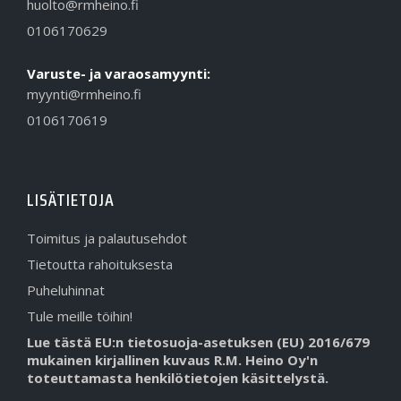
huolto@rmheino.fi
0106170629
Varuste- ja varaosamyynti:
myynti@rmheino.fi
0106170619
LISÄTIETOJA
Toimitus ja palautusehdot
Tietoutta rahoituksesta
Puheluhinnat
Tule meille töihin!
Lue tästä EU:n tietosuoja-asetuksen (EU) 2016/679
mukainen kirjallinen kuvaus R.M. Heino Oy'n
toteuttamasta henkilötietojen käsittelystä.