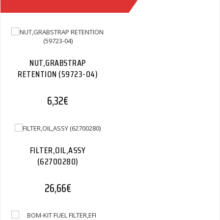
(GRADE 8)
(3228A)
Quantity
NUT,GRABSTRAP
RETENTION (59723-04)
6,32
€
FILTER,OIL,ASSY
(62700280)
26,66
€