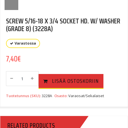
SCREW 5/16-18 X 3/4 SOCKET HD. W/ WASHER
(GRADE 8) (3228A)
Varastossa
7,40
€
SCREW
LISÄÄ OSTOSKORIIN
5/16-
18
X
Tuotetunnus (SKU):
3228A
Osasto:
Varaosat/Sekalaiset
3/4
SOCKET
HD.
W/
RELATED PRODUCTS
WASHER