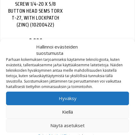
SCREW 1/4-20 X 5/8
BUTTON HEAD SEMS TORX
T-27, WITH LOCKPATCH
(ZINC) (10200422)
0,99
€
Hallinnoi evästeiden
suostumusta
Parhaan kokemuksen tarjoamiseksi käytämme teknologioita, kuten
evästeitä, tallentaaksemme ja/tai käyttääksemme laitetietoja. Näiden
tekniikoiden hyväksyminen antaa meille mahdollisuuden käsitellä
KIT,BRTHR,EXTREME
tietoja, kuten selauskäyttäytymistä tai yksilöllisiä tunnuksia tällä
sivustolla. Suostumuksen jättäminen tai peruuttaminen voi vaikuttaa
ELEMENT,BLACK
haitallisesti tiettyihin ominaisuuksiin ja toimintoihin.
(29400357)
Hyväksy
326,62
€
Kiellä
Näytä asetukset