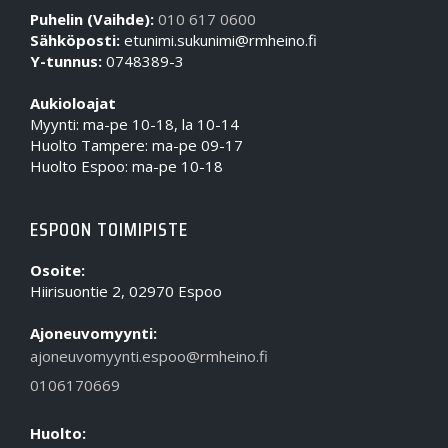
Puhelin (Vaihde):
010 617 0600
Sähköposti:
etunimi.sukunimi@rmheino.fi
Y-tunnus:
0748389-3
Aukioloajat
Myynti: ma-pe 10-18, la 10-14
Huolto Tampere: ma-pe 09-17
Huolto Espoo: ma-pe 10-18
ESPOON TOIMIPISTE
Osoite:
Hiirisuontie 2, 02970 Espoo
Ajoneuvomyynti:
ajoneuvomyynti.espoo@rmheino.fi
0106170669
Huolto: