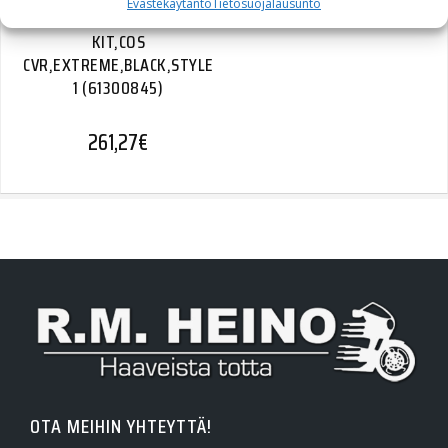
Evästekäytäntö
Tietosuojalausunto
KIT,COS
CVR,EXTREME,BLACK,STYLE
1 (61300845)
261,27
€
OTA MEIHIN YHTEYTTÄ!