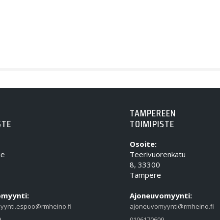
TAMPEREEN
STE
TOIMIPISTE
Osoite:
ie
Teerivuorenkatu
8, 33300
Tampere
myynti:
Ajoneuvomyynti:
yynti.espoo@rmheino.fi
ajoneuvomyynti@rmheino.fi
9
0106170609