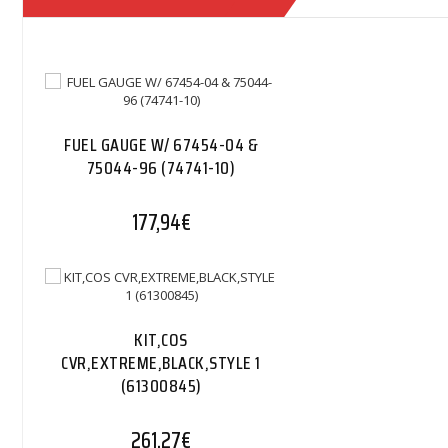
FUEL GAUGE W/ 67454-04 &
75044-96 (74741-10)
177,94
€
KIT,COS
CVR,EXTREME,BLACK,STYLE 1
(61300845)
261,27
€