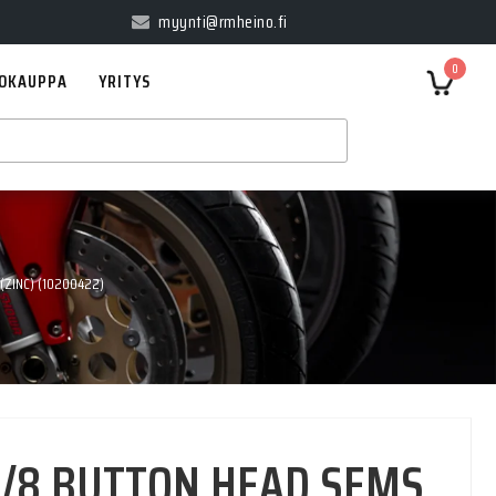
myynti@rmheino.fi
0
OKAUPPA
YRITYS
(ZINC) (10200422)
5/8 BUTTON HEAD SEMS