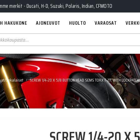
e merkit - Ducati, H-D, Suzuki, Polaris, Indian, CFMOTO
H HAKUKONE
AJONEUVOT
HUOLTO
VARAOSAT
VERKK
›
at/Sekalaiset
SCREW 1/4-20 X 5/8 BUTTON HEAD SEMS TORX T-27, WITH LOCKPATCH 
SCREW 1/4-20 X 