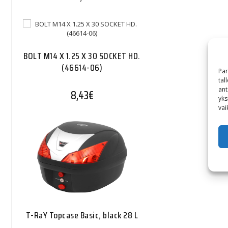
BOLT M14 X 1.25 X 30 SOCKET HD.
(46614-06)
Par
tal
ant
8,43
€
yks
vai
T-RaY Topcase Basic, black 28 L