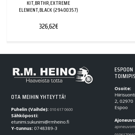
KIT,BRTHR,EXTREME
ELEMENT,BLACK (29400357)
326,62
€
ESPOON
TOIMIPI
Osoite:
Hiirisuont
OTA MEIHIN YHTEYTTÄ!
2, 02970
Espoo
Puhelin (Vaihde):
010 617 0600
Sähköposti:
Ajoneuvo
etunimi.sukunimi@rmheino.fi
ajoneuvom
Y-tunnus:
0748389-3
010617066