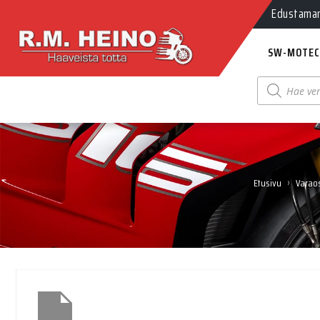
Edustamamm
SW-MOTEC
Products
search
›
Etusivu
Varaos