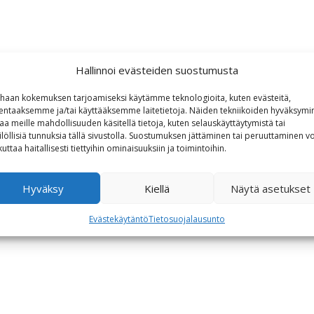
Hallinnoi evästeiden suostumusta
haan kokemuksen tarjoamiseksi käytämme teknologioita, kuten evästeitä,
lentaaksemme ja/tai käyttääksemme laitetietoja. Näiden tekniikoiden hyväksymi
aa meille mahdollisuuden käsitellä tietoja, kuten selauskäyttäytymistä tai
ilöllisiä tunnuksia tällä sivustolla. Suostumuksen jättäminen tai peruuttaminen vo
kuttaa haitallisesti tiettyihin ominaisuuksiin ja toimintoihin.
Hyväksy
Kiellä
Näytä asetukset
Evästekäytäntö
Tietosuojalausunto