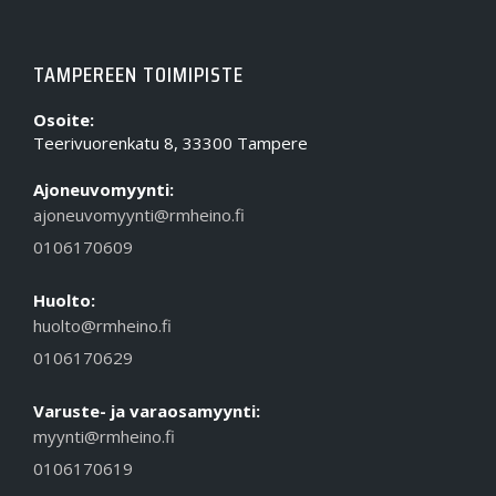
TAMPEREEN TOIMIPISTE
Osoite:
Teerivuorenkatu 8, 33300 Tampere
Ajoneuvomyynti:
ajoneuvomyynti@rmheino.fi
0106170609
Huolto:
huolto@rmheino.fi
0106170629
Varuste- ja varaosamyynti:
myynti@rmheino.fi
0106170619