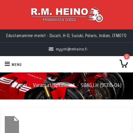
Myynti Ma-Pe 10-18, La 10-14, Huolto Ma-Pe 9-17
Edustamamme merkit - Ducati, H-D, Suzuki, Polaris, Indian, CFMOTO
myynti@rmheino.fi
0
MENU
Etusivu
Varaosat/Sekalaiset
SBAG,LH (91316-04)
›
›