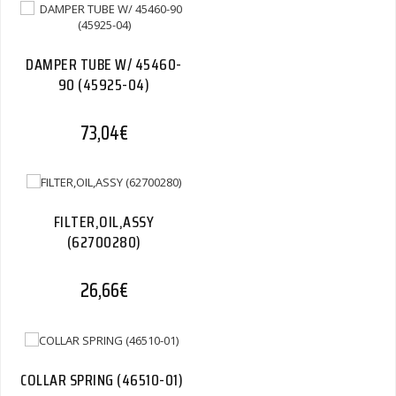
DAMPER TUBE W/ 45460-
90 (45925-04)
73,04
€
FILTER,OIL,ASSY
(62700280)
26,66
€
COLLAR SPRING (46510-01)