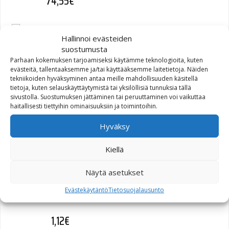
74,55
€
Hallinnoi evästeiden
suostumusta
Parhaan kokemuksen tarjoamiseksi käytämme teknologioita, kuten
KIT,COS
evästeitä, tallentaaksemme ja/tai käyttääksemme laitetietoja. Näiden
tekniikoiden hyväksyminen antaa meille mahdollisuuden käsitellä
CVR,EXTREME,BLACK,STYLE
tietoja, kuten selauskäyttäytymistä tai yksilöllisiä tunnuksia tällä
1 (61300845)
sivustolla. Suostumuksen jättäminen tai peruuttaminen voi vaikuttaa
haitallisesti tiettyihin ominaisuuksiin ja toimintoihin.
261,27
€
Hyväksy
Kiellä
Näytä asetukset
TERMINAL PIN, #16-20
Evästekäytäntö
Tietosuojalausunto
AWG (72169-07)
1,12
€