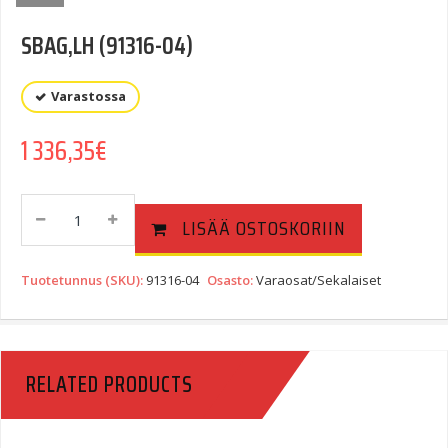
SBAG,LH (91316-04)
Varastossa
1 336,35
€
SBAG,LH
LISÄÄ OSTOSKORIIN
(91316-
04)
Quantity
Tuotetunnus (SKU):
91316-04
Osasto:
Varaosat/Sekalaiset
RELATED PRODUCTS