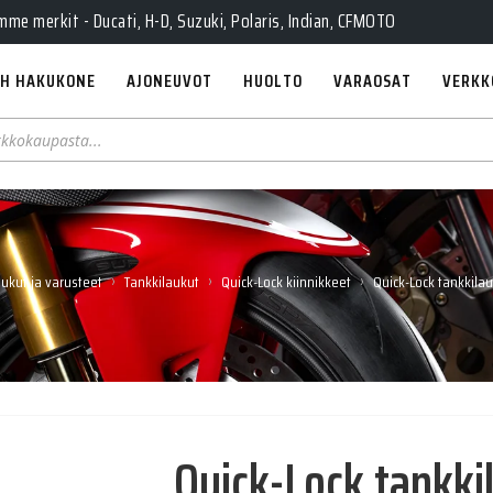
e merkit - Ducati, H-D, Suzuki, Polaris, Indian, CFMOTO
H HAKUKONE
AJONEUVOT
HUOLTO
VARAOSAT
VERKK
›
›
›
ukut ja varusteet
Tankkilaukut
Quick-Lock kiinnikkeet
Quick-Lock tankkilau
Quick-Lock tankki