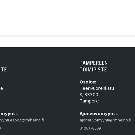
TAMPEREEN
STE
TOIMIPISTE
Osoite:
ie
Teerivuorenkatu
8, 33300
Tampere
myynti:
Ajoneuvomyynti:
yynti.espoo@rmheino.fi
ajoneuvomyynti@rmheino.fi
9
0106170609