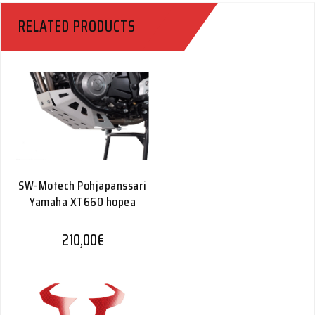
Adventure
RELATED PRODUCTS
Quantity
SW-Motech Pohjapanssari
Yamaha XT660 hopea
210,00
€