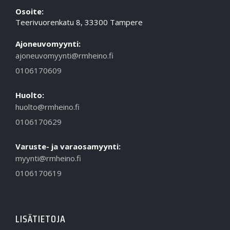
Osoite:
Teerivuorenkatu 8, 33300 Tampere
Ajoneuvomyynti:
ajoneuvomyynti@rmheino.fi
0106170609
Huolto:
huolto@rmheino.fi
0106170629
Varuste- ja varaosamyynti:
myynti@rmheino.fi
0106170619
LISÄTIETOJA