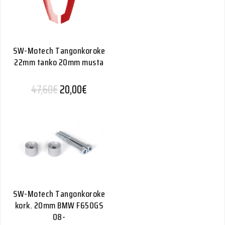
SW-Motech Tangonkoroke
22mm tanko 20mm musta
Alkuperäinen hinta oli: 47,60€.
Nykyinen hinta on: 20,00€.
47,60
€
20,00
€
SW-Motech Tangonkoroke
kork. 20mm BMW F650GS
08-