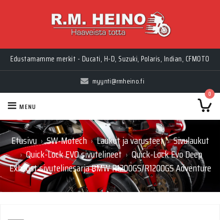
Edustamamme merkit - Ducati, H-D, Suzuki, Polaris, Indian, CFMOTO
myynti@rmheino.fi
0
MENU
Etusivu
SW-Motech
Laukut ja varusteet
Sivulaukut
›
›
›
Quick-Lock EVO sivutelineet
Quick-Lock Evo Deep
›
›
Exhaust sivutelinesarja BMW R1200GS/R1200GS Adventure