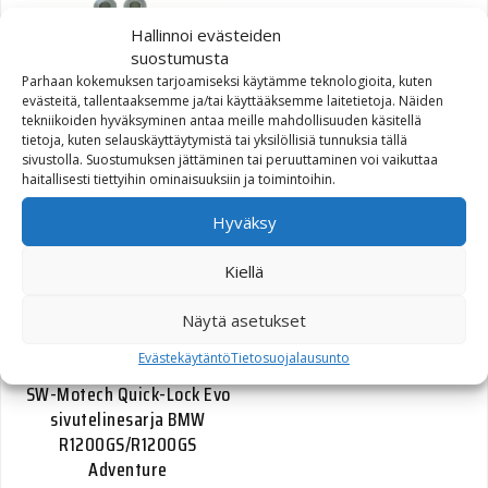
Hallinnoi evästeiden
suostumusta
Parhaan kokemuksen tarjoamiseksi käytämme teknologioita, kuten
evästeitä, tallentaaksemme ja/tai käyttääksemme laitetietoja. Näiden
tekniikoiden hyväksyminen antaa meille mahdollisuuden käsitellä
SW-Motech Tangonkoroke
tietoja, kuten selauskäyttäytymistä tai yksilöllisiä tunnuksia tällä
22mm tanko 28mm KTM
sivustolla. Suostumuksen jättäminen tai peruuttaminen voi vaikuttaa
haitallisesti tiettyihin ominaisuuksiin ja toimintoihin.
LC4 Adventure 01- hopea
Hyväksy
35,00
€
Kiellä
Näytä asetukset
Evästekäytäntö
Tietosuojalausunto
SW-Motech Quick-Lock Evo
sivutelinesarja BMW
R1200GS/R1200GS
Adventure