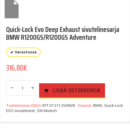
Quick-Lock Evo Deep Exhaust sivutelinesarja
BMW R1200GS/R1200GS Adventure
Varastossa
316,80
€
Quick-
LISÄÄ OSTOSKORIIN
Lock
Evo
Deep
Tuotetunnus (SKU):
KFT.07.311.25000/B
Osastot:
BMW
,
Quick-Lock
Exhaust
EVO sivutelineet
,
SW-Motech
Sivutelinesarja
BMW
R1200GS/R1200GS