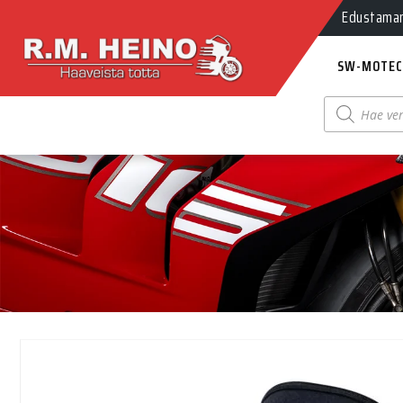
Myynti Ma-
Edustamamm
SW-MOTEC
Products
search