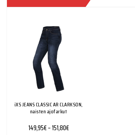
iXS JEANS CLASSIC AR CLARKSON,
naisten ajofarkut
Hintaluokka: 149,95€ - 151,8
149,95
€
–
151,80
€