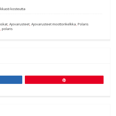
kkasti kosteutta
nskat
,
Ajovarusteet
,
Ajovarusteet moottorikelkka
,
Polaris
t
,
polaris
Pin