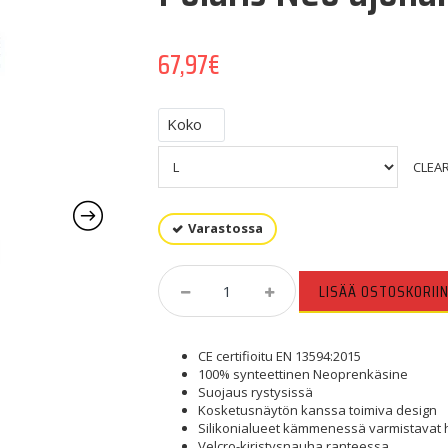
67,97
€
Koko
CLEA
Varastossa
Polaris
LISÄÄ OSTOSKORII
Neo
Ajohanskat
Quantity
CE certifioitu EN 13594:2015
100% synteettinen Neoprenkäsine
Suojaus rystysissä
Kosketusnäytön kanssa toimiva design
Silikonialueet kämmenessä varmistavat
Velcro-kiristysnauha ranteessa