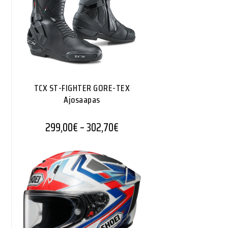
TCX ST-FIGHTER GORE-TEX
Ajosaapas
Hintaluokka: 299,00€ - 302,
299,00
€
–
302,70
€