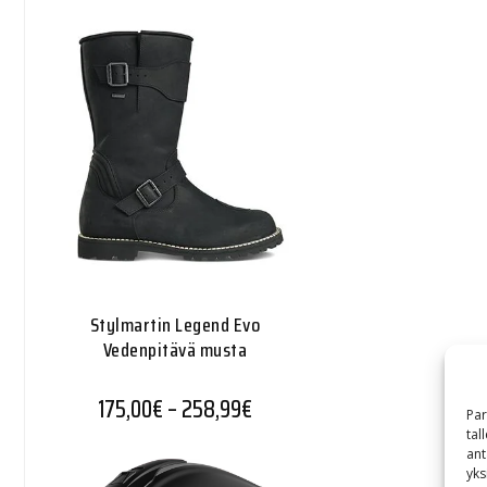
Stylmartin Legend Evo
Vedenpitävä musta
Hintaluokka: 175,00€ - 258,
175,00
€
–
258,99
€
Par
tal
ant
yks