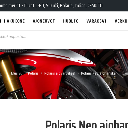
Pe 10-18, La 10-14, Huolto Ma-Pe 9-17
e merkit - Ducati, H-D, Suzuki, Polaris, Indian, CFMOTO
H HAKUKONE
AJONEUVOT
HUOLTO
VARAOSAT
VERKK
›
›
›
Etusivu
Polaris
Polaris ajovarusteet
Polaris Neo ajohanskat
Polaris Neo ajoha