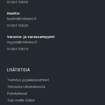
0106170609
Huolto:
huolto@rmheino.fi
0106170629
Varuste- ja varaosamyynti:
myynti@rmheino.fi
0106170619
LISÄTIETOJA
Toimitus ja palautusehdot
Tietoutta rahoituksesta
Puheluhinnat
Tule meille töihin!