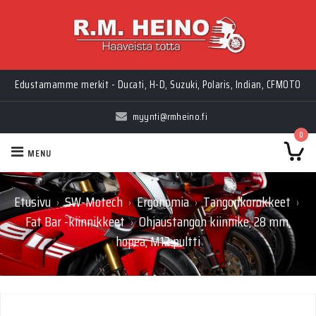
Edustamamme merkit - Ducati, H-D, Suzuki, Polaris, Indian, CFMOTO
myynti@rmheino.fi
0
MENU
Etusivu
SW-Motech
Ergonomia
Tangonkorokkeet
›
›
›
›
Fat Bar -kiinnikkeet
Ohjaustangon kiinnike, 28 mm,
›
hopea, M12 pultti