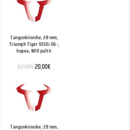
Tangonkiinnike, 28 mm,
Triumph Tiger 1050i 06-,
hopea, M10 pultti
Alkuperäinen hinta oli: 62,80€.
Nykyinen hinta on: 20,00€.
62,80
€
20,00
€
Tangonkiinnike, 28 mm,