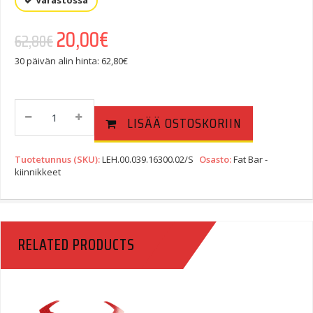
Varastossa
Alkuperäinen hinta oli: 62,80€.
20,00
€
Nykyinen hinta on: 20,00€.
62,80
€
30 päivän alin hinta:
62,80
€
Ohjaustangon
LISÄÄ OSTOSKORIIN
Kiinnike,
28
Mm,
Tuotetunnus (SKU):
LEH.00.039.16300.02/S
Osasto:
Fat Bar -
Hopea,
kiinnikkeet
M12
Pultti
Quantity
RELATED PRODUCTS