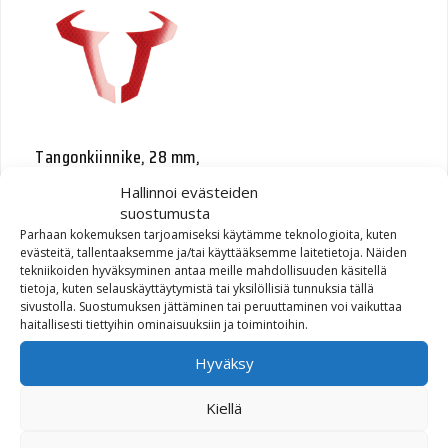
Tangonkiinnike, 28 mm,
BMW F650GS 08-, hopea
Hallinnoi evästeiden
suostumusta
Alkuperäinen hinta oli: 62,80€.
Nykyinen hinta on: 20,00€.
20,00
€
0,00
€
Parhaan kokemuksen tarjoamiseksi käytämme teknologioita, kuten
evästeitä, tallentaaksemme ja/tai käyttääksemme laitetietoja. Näiden
tekniikoiden hyväksyminen antaa meille mahdollisuuden käsitellä
tietoja, kuten selauskäyttäytymistä tai yksilöllisiä tunnuksia tällä
sivustolla. Suostumuksen jättäminen tai peruuttaminen voi vaikuttaa
haitallisesti tiettyihin ominaisuuksiin ja toimintoihin.
Hyväksy
Kiellä
Tangonkiinnike, 28 mm,