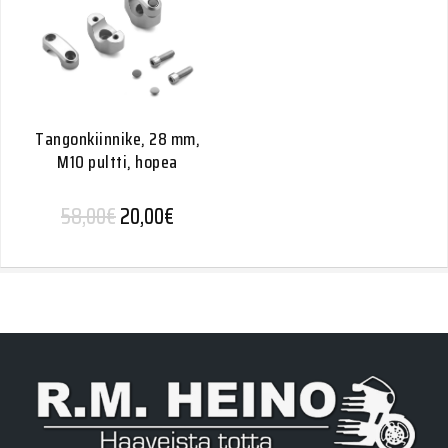
Tangonkiinnike, 28 mm,
M10 pultti, hopea
Alkuperäinen hinta oli: 58,00€.
Nykyinen hinta on: 20,00€.
58,00
€
20,00
€