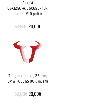
Suzuki
GSX1250FA/GSX650F 10-,
hopea, M10 pultti
Alkuperäinen hinta oli: 62,80€.
Nykyinen hinta on: 20,00€.
62,80
€
20,00
€
Tangonkiinnike, 28 mm,
BMW F650GS 08-, musta
Alkuperäinen hinta oli: 62,80€.
Nykyinen hinta on: 20,00€.
62,80
€
20,00
€