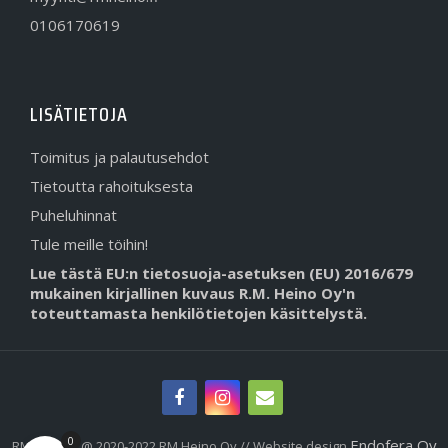
0106170619
LISÄTIETOJA
Toimitus ja palautusehdot
Tietoutta rahoituksesta
Puheluhinnat
Tule meille töihin!
Lue tästä EU:n tietosuoja-asetuksen (EU) 2016/679
mukainen kirjallinen kuvaus R.M. Heino Oy'n
toteuttamasta henkilötietojen käsittelystä.
0
Endofera Oy
RMHeino.fi @ 2020-2022 RM Heino Oy // Website design