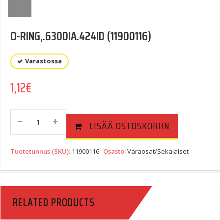
O-RING,.630DIA.424ID (11900116)
Varastossa
1,12
€
O-
LISÄÄ OSTOSKORIIN
RING,.630DIA.424ID
(11900116)
Quantity
Tuotetunnus (SKU):
11900116
Osasto:
Varaosat/Sekalaiset
RELATED PRODUCTS