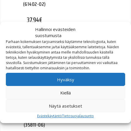
(61402-02)
37,94
€
Hallinnoi evästeiden
suostumusta
Parhaan kokemuksen tarjoamiseksi käytämme teknologioita, kuten
evästeitä, tallentaaksemme ja/tai käyttääksemme laitetietoja. Näiden
tekniikoiden hyväksyminen antaa meille mahdollisuuden käsitellä
COVER OIL COOLER
tietoja, kuten selauskäyttäytymistä tai yksilöllisiä tunnuksia tällä
(26800092)
sivustolla. Suostumuksen jättäminen tai peruuttaminen voi vaikuttaa
haitallisesti tiettyihin ominaisuuksiin ja toimintoihin.
39,16
€
Hyväksy
Kiellä
Näytä asetukset
GEAR, COUNTERSHAFT, 3RD
Evästekäytäntö
Tietosuojalausunto
| countershaft-third
(35811-06)