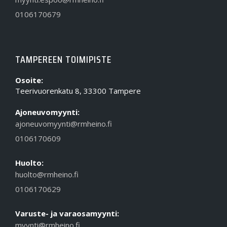
0106170679
TAMPEREEN TOIMIPISTE
Osoite:
Teerivuorenkatu 8, 33300 Tampere
Ajoneuvomyynti:
ajoneuvomyynti@rmheino.fi
0106170609
Huolto:
huolto@rmheino.fi
0106170629
Varuste- ja varaosamyynti:
myynti@rmheino.fi