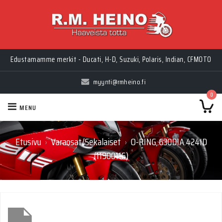
Edustamamme merkit - Ducati, H-D, Suzuki, Polaris, Indian, CFMOTO
myynti@rmheino.fi
0
MENU
Etusivu
Varaosat/Sekalaiset
O-RING,.630DIA.424ID
›
›
(11900116)