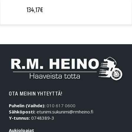
134,17
€
OTA MEIHIN YHTEYTTÄ!
Puhelin (Vaihde):
010 617 0600
Sähköposti:
etunimi.sukunimi@rmheino.fi
Y-tunnus:
0748389-3
Aukioloajat