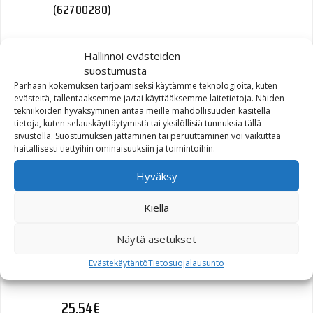
(62700280)
26,66
€
Hallinnoi evästeiden
suostumusta
Parhaan kokemuksen tarjoamiseksi käytämme teknologioita, kuten
evästeitä, tallentaaksemme ja/tai käyttääksemme laitetietoja. Näiden
tekniikoiden hyväksyminen antaa meille mahdollisuuden käsitellä
tietoja, kuten selauskäyttäytymistä tai yksilöllisiä tunnuksia tällä
KIT,BRTHR,EXTREME
sivustolla. Suostumuksen jättäminen tai peruuttaminen voi vaikuttaa
ELEMENT,BLACK
haitallisesti tiettyihin ominaisuuksiin ja toimintoihin.
(29400357)
Hyväksy
326,62
€
Kiellä
Näytä asetukset
Evästekäytäntö
Tietosuojalausunto
COLLAR SPRING (46510-01)
25,54
€