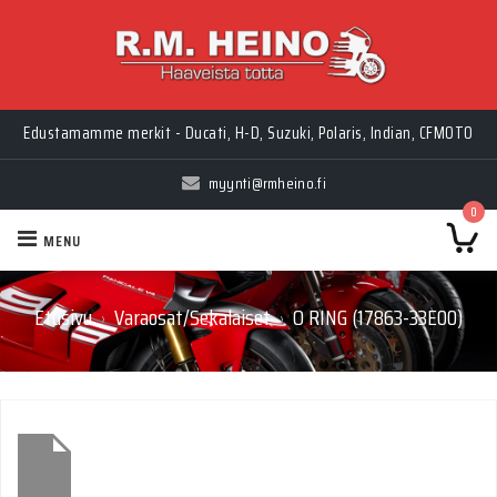
Edustamamme merkit - Ducati, H-D, Suzuki, Polaris, Indian, CFMOTO
myynti@rmheino.fi
0
MENU
Etusivu
Varaosat/Sekalaiset
O RING (17863-33E00)
›
›