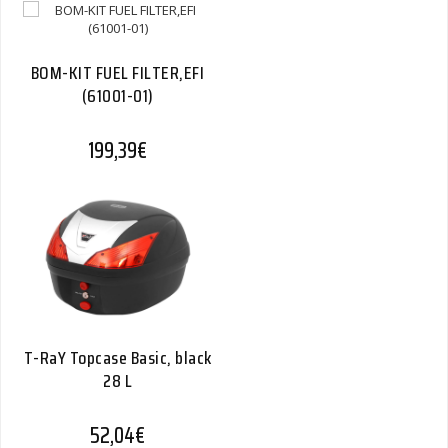
BOM-KIT FUEL FILTER,EFI
(61001-01)
199,39
€
T-RaY Topcase Basic, black
28 L
52,04
€