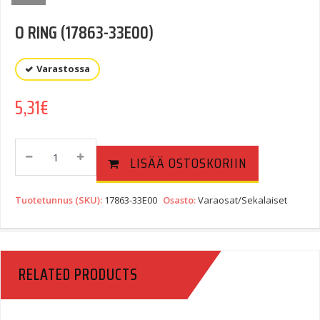
O RING (17863-33E00)
Varastossa
5,31
€
O
LISÄÄ OSTOSKORIIN
RING
(17863-
33E00)
Tuotetunnus (SKU):
17863-33E00
Osasto:
Varaosat/Sekalaiset
Quantity
RELATED PRODUCTS