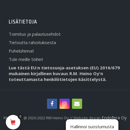
LISÄTIETOJA
Toimitus ja palautusehdot
Tietoutta rahoituksesta
Puheluhinnat
Tule meille töihin!
Lue tästä EU:n tietosuoja-asetuksen (EU) 2016/679
mukainen kirjallinen kuvaus R.M. Heino Oy'n
toteuttamasta henkilötietojen käsittelystä.
0
Endofera Oy
RMHeino.fi @ 2020-2022 RM Heino Oy // Website design
Hallinnoi suostumusta