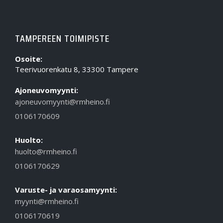
TAMPEREEN TOIMIPISTE
Osoite:
Teerivuorenkatu 8, 33300 Tampere
Ajoneuvomyynti:
ajoneuvomyynti@rmheino.fi
0106170609
Huolto:
huolto@rmheino.fi
0106170629
Varuste- ja varaosamyynti:
myynti@rmheino.fi
0106170619