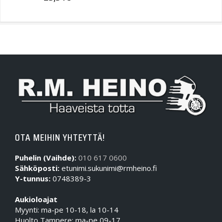
OTA MEIHIN YHTEYTTÄ!
Puhelin (Vaihde):
010 617 0600
Sähköposti:
etunimi.sukunimi@rmheino.fi
Y-tunnus:
0748389-3
Aukioloajat
Myynti: ma-pe 10-18, la 10-14
Huolto Tampere: ma-pe 09-17