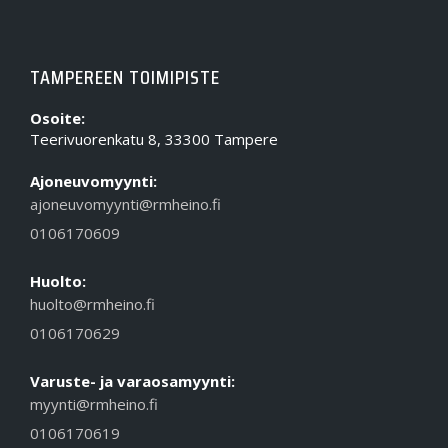
TAMPEREEN TOIMIPISTE
Osoite:
Teerivuorenkatu 8, 33300 Tampere
Ajoneuvomyynti:
ajoneuvomyynti@rmheino.fi
0106170609
Huolto:
huolto@rmheino.fi
0106170629
Varuste- ja varaosamyynti:
myynti@rmheino.fi
0106170619