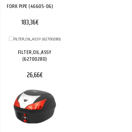
FORK PIPE (46605-06)
183,36
€
FILTER,OIL,ASSY
(62700280)
26,66
€