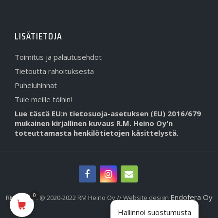
LISÄTIETOJA
Toimitus ja palautusehdot
Tietoutta rahoituksesta
Puheluhinnat
Tule meille töihin!
Lue tästä EU:n tietosuoja-asetuksen (EU) 2016/679
mukainen kirjallinen kuvaus R.M. Heino Oy'n
toteuttamasta henkilötietojen käsittelystä.
0
Endofera Oy
RMHeino.fi @ 2020-2022 RM Heino Oy // Website design
Hallinnoi suostumusta