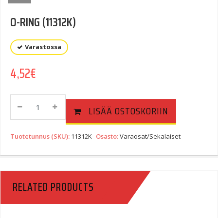
O-RING (11312K)
Varastossa
4,52
€
O-
LISÄÄ OSTOSKORIIN
RING
(11312K)
Quantity
Tuotetunnus (SKU):
11312K
Osasto:
Varaosat/Sekalaiset
RELATED PRODUCTS