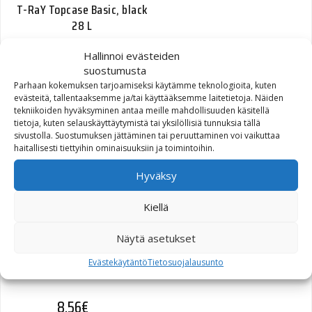
T-RaY Topcase Basic, black
28 L
Hallinnoi evästeiden
52,04
€
suostumusta
Parhaan kokemuksen tarjoamiseksi käytämme teknologioita, kuten
evästeitä, tallentaaksemme ja/tai käyttääksemme laitetietoja. Näiden
tekniikoiden hyväksyminen antaa meille mahdollisuuden käsitellä
tietoja, kuten selauskäyttäytymistä tai yksilöllisiä tunnuksia tällä
sivustolla. Suostumuksen jättäminen tai peruuttaminen voi vaikuttaa
DAMPER TUBE W/ 45460-
haitallisesti tiettyihin ominaisuuksiin ja toimintoihin.
90 (45925-04)
Hyväksy
73,04
€
Kiellä
Näytä asetukset
Evästekäytäntö
Tietosuojalausunto
TRIM RIGHT (70917-04)
8,56
€