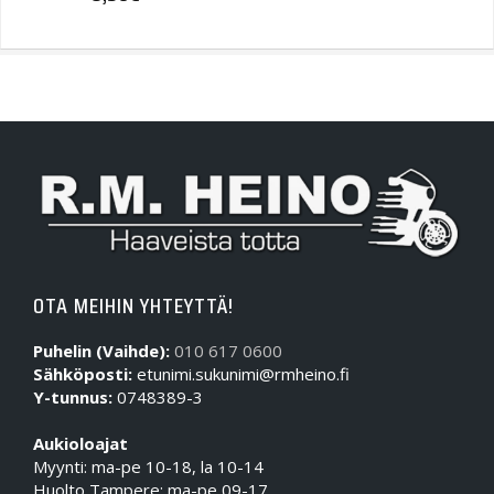
OTA MEIHIN YHTEYTTÄ!
Puhelin (Vaihde):
010 617 0600
Sähköposti:
etunimi.sukunimi@rmheino.fi
Y-tunnus:
0748389-3
Aukioloajat
Myynti: ma-pe 10-18, la 10-14
Huolto Tampere: ma-pe 09-17