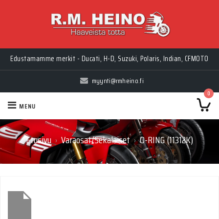
Edustamamme merkit - Ducati, H-D, Suzuki, Polaris, Indian, CFMOTO
myynti@rmheino.fi
0
MENU
Etusivu
Varaosat/Sekalaiset
O-RING (11312K)
›
›