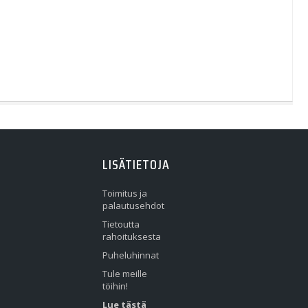
LISÄTIETOJA
Toimitus ja
palautusehdot
Tietoutta
rahoituksesta
Puheluhinnat
Tule meille
töihin!
Lue tästä