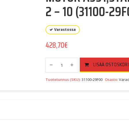
2 – 10 (31100-29F
Varastossa
428,70
€
MOTOR
LISÄÄ OSTOSKORI
ASSY,STARTING
|
Tuotetunnus (SKU):
31100-29F00
Osasto:
Varao
Includes
Item(s)
2
-
10
(31100-
29F00)
Quantity