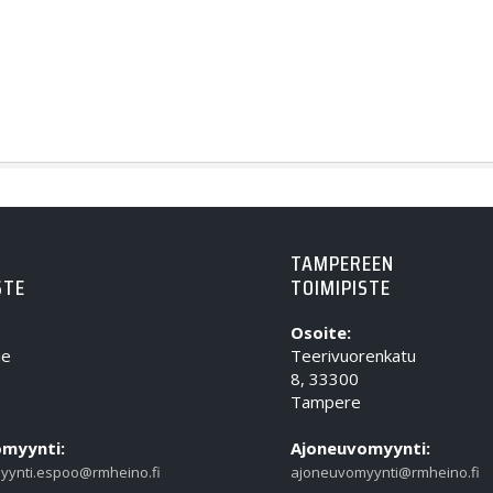
TAMPEREEN
STE
TOIMIPISTE
Osoite:
ie
Teerivuorenkatu
8, 33300
Tampere
myynti:
Ajoneuvomyynti:
yynti.espoo@rmheino.fi
ajoneuvomyynti@rmheino.fi