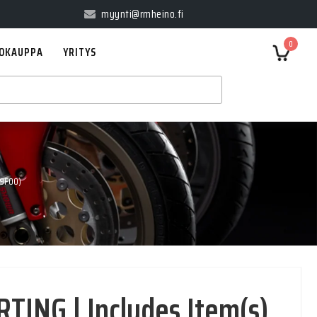
myynti@rmheino.fi
0
OKAUPPA
YRITYS
29F00)
ING | Includes Item(s)