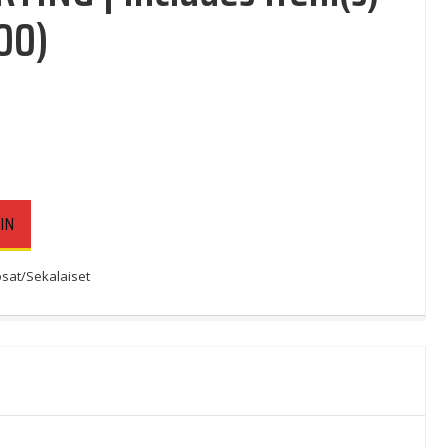
00)
IN
sat/Sekalaiset