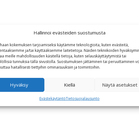
Hallinnoi evästeiden suostumusta
haan kokemuksen tarjoamiseksi käytämme teknologioita, kuten evästeitä,
lentaaksemme ja/tai käyttääksemme laitetietoja. Näiden tekniikoiden hyväksymi
aa meille mahdollisuuden käsitellä tietoja, kuten selauskäyttäytymistä tai
ilöllisiä tunnuksia tällä sivustolla. Suostumuksen jättäminen tai peruuttaminen vo
kuttaa haitallisesti tiettyihin ominaisuuksiin ja toimintoihin.
Hyväksy
Kiellä
Näytä asetukset
Evästekäytäntö
Tietosuojalausunto