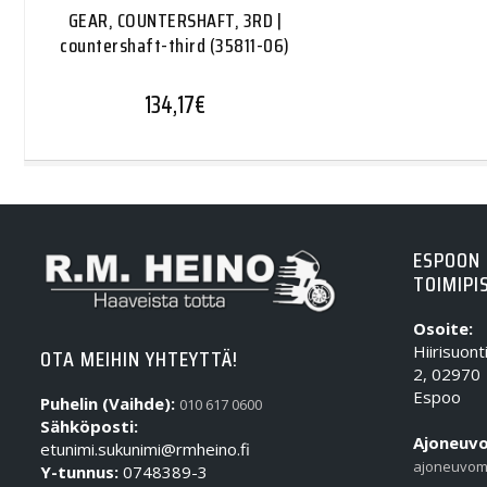
GEAR, COUNTERSHAFT, 3RD |
countershaft-third (35811-06)
134,17
€
ESPOON
TOIMIPI
Osoite:
Hiirisuont
OTA MEIHIN YHTEYTTÄ!
2, 02970
Espoo
Puhelin (Vaihde):
010 617 0600
Sähköposti:
Ajoneuvo
etunimi.sukunimi@rmheino.fi
ajoneuvom
Y-tunnus:
0748389-3