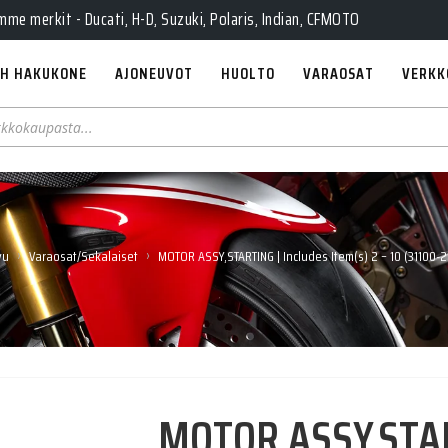
e merkit - Ducati, H-D, Suzuki, Polaris, Indian, CFMOTO
H HAKUKONE
AJONEUVOT
HUOLTO
VARAOSAT
VERKK
›
›
vu
Varaosat/Sekalaiset
MOTOR ASSY,STARTING | Includes Item(s) 2 – 10 (31100-
MOTOR ASSY,START