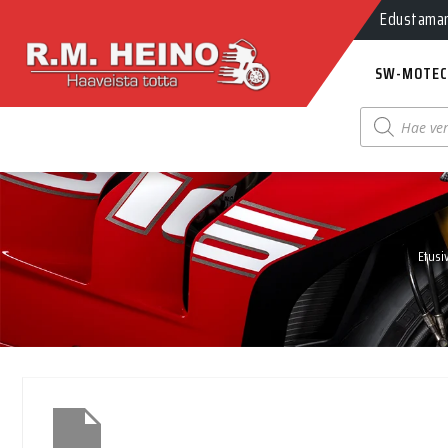
Edustamamm
SW-MOTEC
Products
search
Etusi