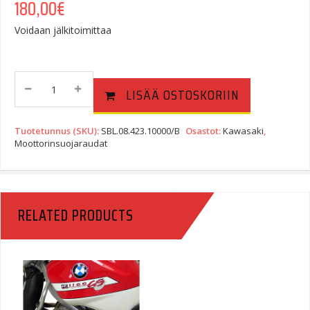
180,00
€
Voidaan jälkitoimittaa
Moottorinsuojarauta
LISÄÄ OSTOSKORIIN
Kawasaki
ER6n
(06-
Tuotetunnus (SKU):
SBL.08.423.10000/B
Osastot:
Kawasaki
,
08),
Moottorinsuojaraudat
Musta
Quantity
RELATED PRODUCTS