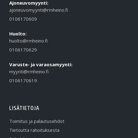
Ajoneuvomyynti:
ajoneuvomyynti@rmheino.fi
0106170609
Huolto:
huolto@rmheino.fi
0106170629
Varuste- ja varaosamyynti:
myynti@rmheino.fi
0106170619
LISÄTIETOJA
Toimitus ja palautusehdot
Tietoutta rahoituksesta