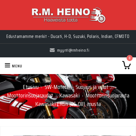
Edustamamme merkit - Ducati, H-D, Suzuki, Polaris, Indian, CFMOTO
myynti@rmheino.fi
0
MENU
Etusivu
SW-Motech
Suojaus ja valot
›
›
›
Moottorinsuojaraudat
Kawasaki
Moottorinsuojarauta
›
›
Kawasaki ER6n (06-08), musta