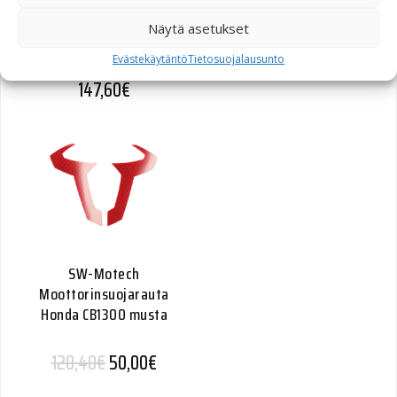
SW-Motech
Moottorinsuojarauta BMW
Näytä asetukset
F800S/F800R musta
Evästekäytäntö
Tietosuojalausunto
147,60
€
SW-Motech
Moottorinsuojarauta
Honda CB1300 musta
Alkuperäinen hinta oli: 120,40€.
Nykyinen hinta on: 50,00€.
120,40
€
50,00
€