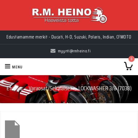
Edustamamme merkit - Ducati, H-D, Suzuki, Polaris, Indian, CFMOTO
myynti@rmheino.fi
0
MENU
Etusivu
Varaosat/Sekalaiset
LOCKWASHER 3/8 (7038)
›
›