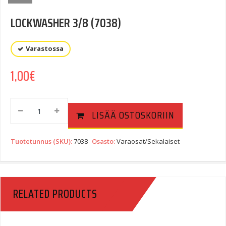
LOCKWASHER 3/8 (7038)
Varastossa
1,00
€
LOCKWASHER
LISÄÄ OSTOSKORIIN
3/8
(7038)
Quantity
Tuotetunnus (SKU):
7038
Osasto:
Varaosat/Sekalaiset
RELATED PRODUCTS