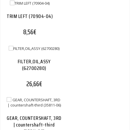
TRIM LEFT (70904-04)
8,56
€
FILTER,OIL,ASSY
(62700280)
26,66
€
GEAR, COUNTERSHAFT, 3RD
| countershaft-third