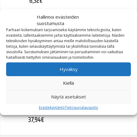
6,32
€
Hallinnoi evästeiden
suostumusta
Parhaan kokemuksen tarjoamiseksi käytämme teknologioita, kuten
GASKET CHAIN INSPECTION
evästeitä, tallentaaksemme ja/tai käyttääksemme laitetietoja. Näiden
tekniikoiden hyväksyminen antaa meille mahdollisuuden käsitellä
COVER (34990-08)
tietoja, kuten selauskäyttäytymistä tai yksilöllisiä tunnuksia tällä
sivustolla. Suostumuksen jättäminen tai peruuttaminen voi vaikuttaa
haitallisesti tiettyihin ominaisuuksiin ja toimintoihin.
7,03
€
Hyväksy
Kiellä
GASKET,TOP PLT,FTANK
Näytä asetukset
(61402-02)
Evästekäytäntö
Tietosuojalausunto
37,94
€