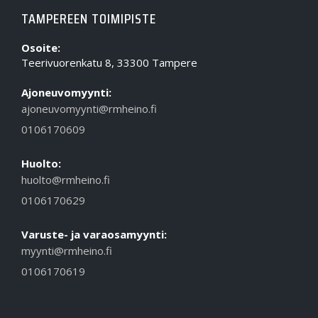
TAMPEREEN TOIMIPISTE
Osoite:
Teerivuorenkatu 8, 33300 Tampere
Ajoneuvomyynti:
ajoneuvomyynti@rmheino.fi
0106170609
Huolto:
huolto@rmheino.fi
0106170629
Varuste- ja varaosamyynti:
myynti@rmheino.fi
0106170619