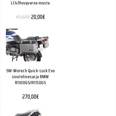
LC4/Husqvarna musta
Alkuperäinen hinta oli: 45,60€.
Nykyinen hinta on: 20,00€.
45,60
€
20,00
€
SW-Motech Quick-Lock Evo
sivutelinesarja BMW
R1100GS/R1150GS
270,00
€