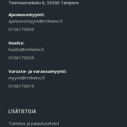
Teerivuorenkatu 8, 33300 Tampere
Ajoneuvomyynti:
ajoneuvomyynti@rmheino.fi
0106170609
Huolto:
huolto@rmheino.fi
0106170629
Varuste- ja varaosamyynti:
myynti@rmheino.fi
0106170619
LISÄTIETOJA
Toimitus ja palautusehdot