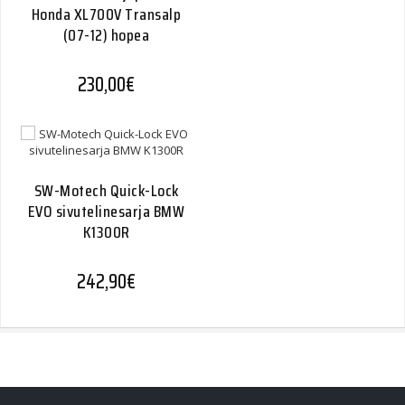
Honda XL700V Transalp
(07-12) hopea
230,00
€
SW-Motech Quick-Lock
EVO sivutelinesarja BMW
K1300R
242,90
€