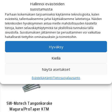
Hallinnoi evästeiden
suostumusta
Parhaan kokemuksen tarjoamiseksi käytämme teknologioita, kuten
evästeitä, tallentaaksemme ja/tai käyttääksemme laitetietoja. Näiden
tekniikoiden hyväksyminen antaa meille mahdollisuuden käsitellä
SW-Motech Tangonkoroke
tietoja, kuten selauskäyttäytymistä tai yksilöllisiä tunnuksia tällä
22mm tanko 30mm KTM
sivustolla. Suostumuksen jättäminen tai peruuttaminen voi vaikuttaa
SC200/EXC hopea
haitallisesti tiettyihin ominaisuuksiin ja toimintoihin.
Hyväksy
Alkuperäinen hinta oli: 35,50€.
Nykyinen hinta on: 15,00€.
35,50
€
15,00
€
Kiellä
Näytä asetukset
Evästekäytäntö
Tietosuojalausunto
SW-Motech Tangonkoroke
Magura/ProTaper KTM