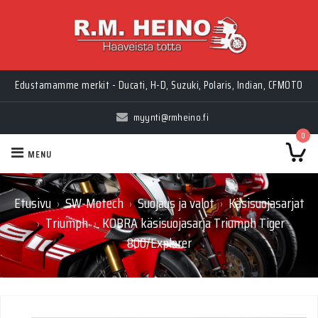
Myynti Ma-Pe 10-18, La 10-14, Huolto Ma-Pe 9-17
Edustamamme merkit - Ducati, H-D, Suzuki, Polaris, Indian, CFMOTO
myynti@rmheino.fi
0
MENU
Etusivu
SW-Motech
Suojaus ja valot
Käsisuojasarjat
›
›
›
Triumph
KOBRA käsisuojasarja Triumph Tiger
›
›
800/Explorer