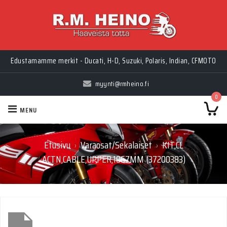
Edustamamme merkit - Ducati, H-D, Suzuki, Polaris, Indian, CFMOTO
myynti@rmheino.fi
0
MENU
Etusivu
Varaosat/Sekalaiset
KIT,CL
›
›
ACTN,CABLE,UPPER,1067MM (37200383)