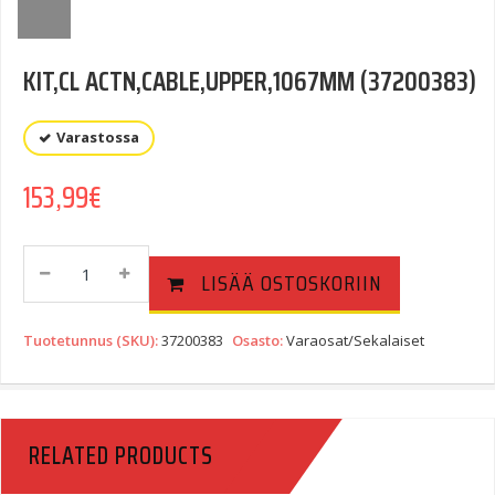
KIT,CL ACTN,CABLE,UPPER,1067MM (37200383)
Varastossa
153,99
€
KIT,CL
LISÄÄ OSTOSKORIIN
ACTN,CABLE,UPPER,1067MM
(37200383)
Quantity
Tuotetunnus (SKU):
37200383
Osasto:
Varaosat/Sekalaiset
RELATED PRODUCTS