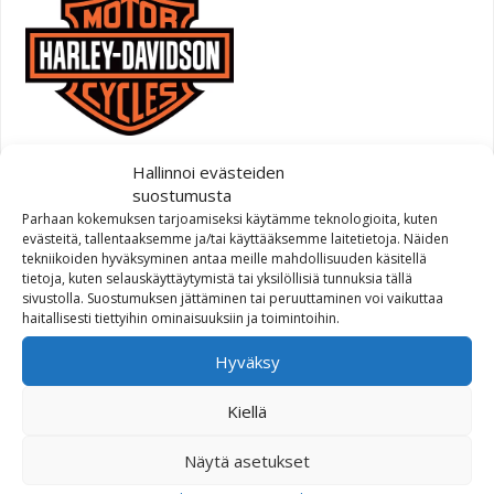
H-D akku 66000209A
Hallinnoi evästeiden
suostumusta
Parhaan kokemuksen tarjoamiseksi käytämme teknologioita, kuten
228,28
€
evästeitä, tallentaaksemme ja/tai käyttääksemme laitetietoja. Näiden
tekniikoiden hyväksyminen antaa meille mahdollisuuden käsitellä
tietoja, kuten selauskäyttäytymistä tai yksilöllisiä tunnuksia tällä
sivustolla. Suostumuksen jättäminen tai peruuttaminen voi vaikuttaa
haitallisesti tiettyihin ominaisuuksiin ja toimintoihin.
Hyväksy
Kiellä
Onyx Premium Touring Bag
Näytä asetukset