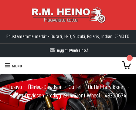
Edustamamme merkit - Ducati, H-D, Suzuki, Polaris, Indian, CFMOTO
myynti@rmheino.fi
0
MENU
Etusivu
Harley-Davidson
Outlet
Outlet tarvikkeet
›
›
›
›
Harley-Davidson Prodigy 19 in. Front Wheel – 43300674