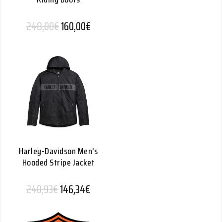
Alkuperäinen hinta oli: 248,00€.
Nykyinen hinta on: 160,00€.
248,00
€
160,00
€
Harley-Davidson Men’s
Hooded Stripe Jacket
Alkuperäinen hinta oli: 240,93€.
Nykyinen hinta on: 146,34€.
240,93
€
146,34
€