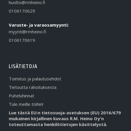
huolto@rmheino.fi
0106170629
Varuste- ja varaosamyynti:
myynti@rmheino.fi
0106170619
LISÄTIETOJA
Toimitus ja palautusehdot
Tietoutta rahoituksesta
Puheluhinnat
Tule meille töihin!
Lue tästä EU:n tietosuoja-asetuksen (EU) 2016/679
mukainen kirjallinen kuvaus R.M. Heino Oy'n
toteuttamasta henkilötietojen käsittelystä.