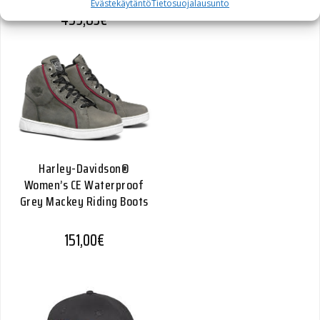
Evästekäytäntö
Tietosuojalausunto
459,83
€
Harley-Davidson®
Women’s CE Waterproof
Grey Mackey Riding Boots
151,00
€