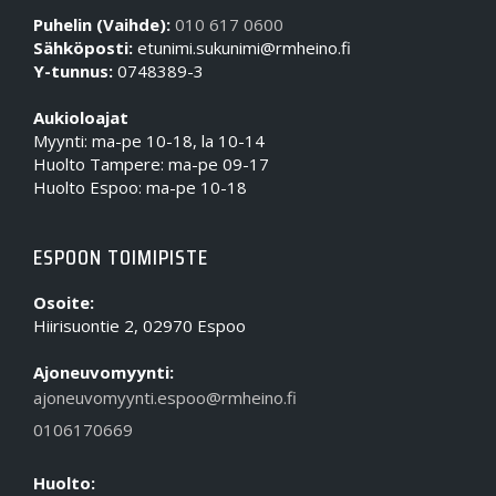
Puhelin (Vaihde):
010 617 0600
Sähköposti:
etunimi.sukunimi@rmheino.fi
Y-tunnus:
0748389-3
Aukioloajat
Myynti: ma-pe 10-18, la 10-14
Huolto Tampere: ma-pe 09-17
Huolto Espoo: ma-pe 10-18
ESPOON TOIMIPISTE
Osoite:
Hiirisuontie 2, 02970 Espoo
Ajoneuvomyynti:
ajoneuvomyynti.espoo@rmheino.fi
0106170669
Huolto: