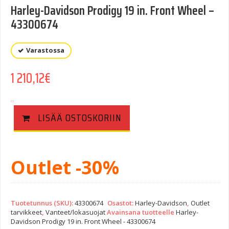
Harley-Davidson Prodigy 19 in. Front Wheel –
43300674
Varastossa
1 210,12
€
LISÄÄ OSTOSKORIIN
Outlet -30%
Tuotetunnus (SKU):
43300674
Osastot:
Harley-Davidson
,
Outlet
tarvikkeet
,
Vanteet/lokasuojat
Avainsana tuotteelle
Harley-
Davidson Prodigy 19 in. Front Wheel - 43300674