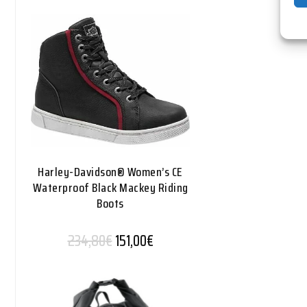
Harley-Davidson® Women’s CE
Waterproof Black Mackey Riding
Boots
Alkuperäinen hinta oli: 234,80€.
Nykyinen hinta on: 151,00€.
234,80
€
151,00
€