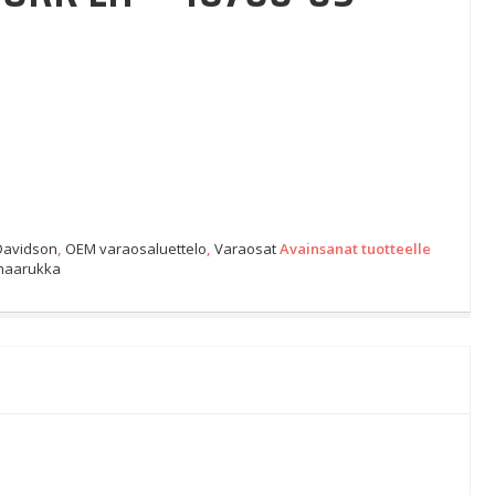
Davidson
,
OEM varaosaluettelo
,
Varaosat
Avainsanat tuotteelle
haarukka