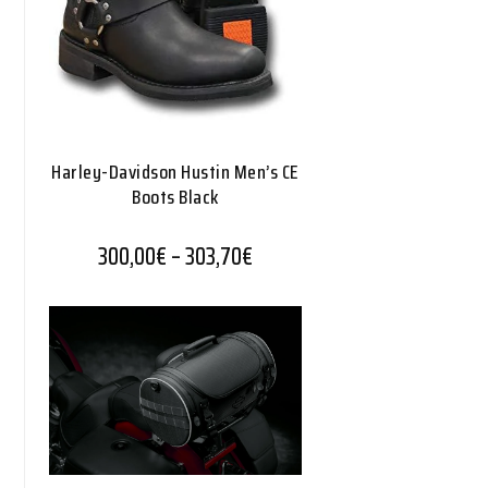
Harley-Davidson Hustin Men’s CE
Boots Black
Hintaluokka: 300,00€ - 303,
300,00
€
–
303,70
€