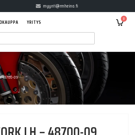
myynti@rmheino.fi
0
OKAUPPA
YRITYS
 – 48700-09
FORK LH – 48700-09