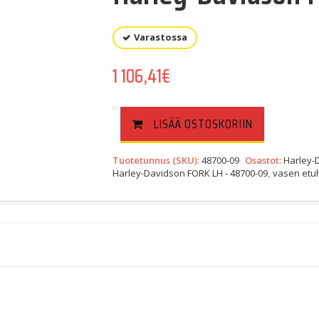
Varastossa
1 106,41
€
LISÄÄ OSTOSKORIIN
Tuotetunnus (SKU):
48700-09
Osastot:
Harley-
Harley-Davidson FORK LH - 48700-09
,
vasen etu