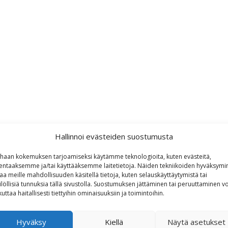
Hallinnoi evästeiden suostumusta
haan kokemuksen tarjoamiseksi käytämme teknologioita, kuten evästeitä,
lentaaksemme ja/tai käyttääksemme laitetietoja. Näiden tekniikoiden hyväksymi
aa meille mahdollisuuden käsitellä tietoja, kuten selauskäyttäytymistä tai
ilöllisiä tunnuksia tällä sivustolla. Suostumuksen jättäminen tai peruuttaminen vo
kuttaa haitallisesti tiettyihin ominaisuuksiin ja toimintoihin.
Hyväksy
Kiellä
Näytä asetukset