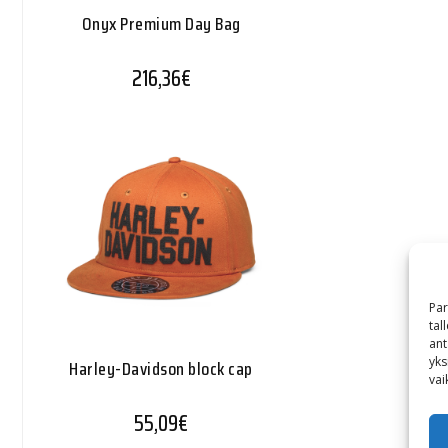
Onyx Premium Day Bag
216,36
€
Par
tal
ant
yks
Harley-Davidson block cap
vai
55,09
€