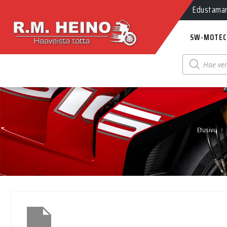
Edustamamm
SW-MOTEC
Products
search
›
Etusivu