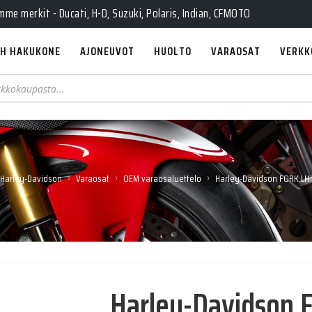
e merkit - Ducati, H-D, Suzuki, Polaris, Indian, CFMOTO
H HAKUKONE
AJONEUVOT
HUOLTO
VARAOSAT
VERKK
›
›
›
Harley-Davidson
Varaosat
OEM varaosaluettelo
Harley-Davidson FORK LH
Harley-Davidson 