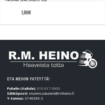
1,88
€
OTA MEIHIN YHTEYTTÄ!
Puhelin (Vaihde):
010 617 0600
Sähköposti:
etunimi.sukunimi@rmheino.fi
Y-tunnus:
0748389-3