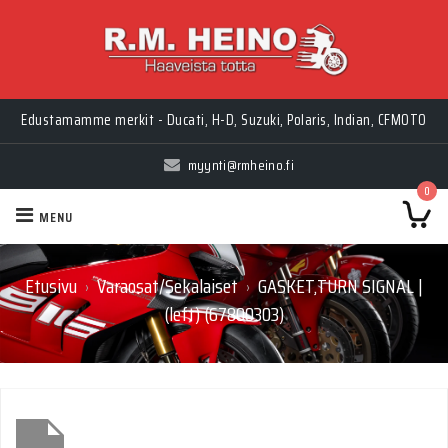
Edustamamme merkit - Ducati, H-D, Suzuki, Polaris, Indian, CFMOTO
myynti@rmheino.fi
0
MENU
Etusivu
Varaosat/Sekalaiset
GASKET,TURN SIGNAL |
›
›
(left) (67800303)