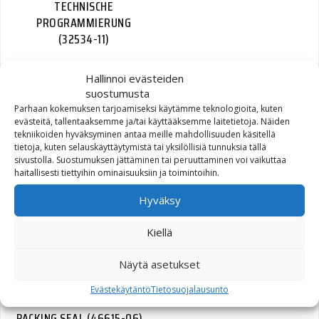
TECHNISCHE
PROGRAMMIERUNG
(32534-11)
772,45
€
Hallinnoi evästeiden
suostumusta
Parhaan kokemuksen tarjoamiseksi käytämme teknologioita, kuten
evästeitä, tallentaaksemme ja/tai käyttääksemme laitetietoja. Näiden
tekniikoiden hyväksyminen antaa meille mahdollisuuden käsitellä
tietoja, kuten selauskäyttäytymistä tai yksilöllisiä tunnuksia tällä
sivustolla. Suostumuksen jättäminen tai peruuttaminen voi vaikuttaa
DOG RING, POCKETED,
haitallisesti tiettyihin ominaisuuksiin ja toimintoihin.
TRANSMISSION | pocketed
Hyväksy
(35204-06)
Kiellä
121,02
€
Näytä asetukset
Evästekäytäntö
Tietosuojalausunto
PACKING SEAL (46615-06)