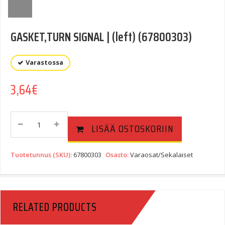
GASKET,TURN SIGNAL | (left) (67800303)
Varastossa
3,64
€
GASKET,TURN
LISÄÄ OSTOSKORIIN
SIGNAL
|
(left)
Tuotetunnus (SKU):
67800303
Osasto:
Varaosat/Sekalaiset
(67800303)
Quantity
RELATED PRODUCTS