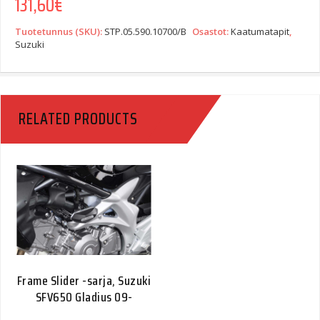
131,60
€
Tuotetunnus (SKU):
STP.05.590.10700/B
Osastot:
Kaatumatapit
,
Suzuki
RELATED PRODUCTS
Frame Slider -sarja, Suzuki
SFV650 Gladius 09-