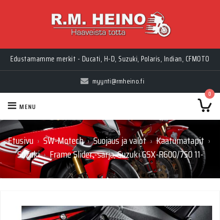
Edustamamme merkit - Ducati, H-D, Suzuki, Polaris, Indian, CFMOTO
myynti@rmheino.fi
0
MENU
Etusivu
SW-Motech
Suojaus ja valot
Kaatumatapit
›
›
›
›
Suzuki
Frame Slider -sarja, Suzuki GSX-R600/750 11-
›