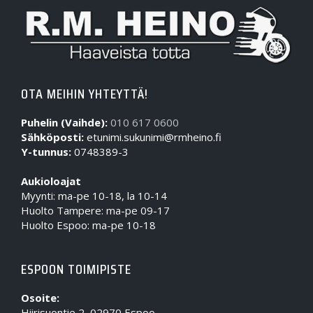
OTA MEIHIN YHTEYTTÄ!
Puhelin (Vaihde):
010 617 0600
Sähköposti:
etunimi.sukunimi@rmheino.fi
Y-tunnus:
0748389-3
Aukioloajat
Myynti: ma-pe 10-18, la 10-14
Huolto Tampere: ma-pe 09-17
Huolto Espoo: ma-pe 10-18
ESPOON TOIMIPISTE
Osoite:
Hiirisuontie 2, 02970 Espoo