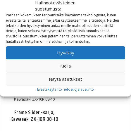
Hallinnoi evästeiden
suostumusta
Parhaan kokemuksen tarjoamiseksi käytämme teknologioita, kuten
evästeitä, tallentaaksemme ja/tai käyttääksemme laitetietoja. Näiden
tekniikoiden hyväksyminen antaa meille mahdollisuuden käsitellä
tietoja, kuten selauskäyttäytymistä tai yksilöllisiä tunnuksia tällä
sivustolla. Suostumuksen jättäminen tai peruuttaminen voi vaikuttaa
haitallisesti tiettyihin ominaisuuksiin ja toimintoihin.
Hyväksy
Frame Slider -sarja,
Kawasaki Z1000 10-
Kiellä
125,00
€
Näytä asetukset
Evästekäytäntö
Tietosuojalausunto
Frame Slider -sarja,
Kawasaki ZX-10R 08-10