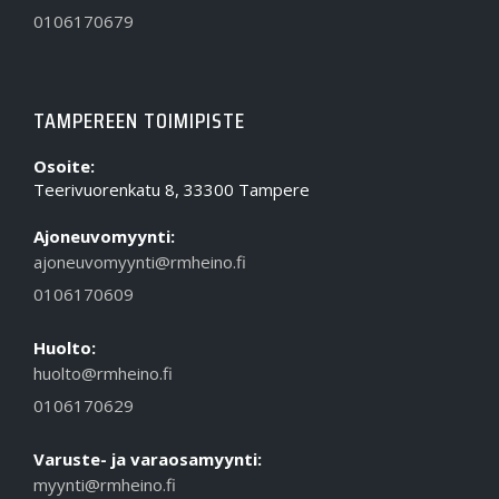
0106170679
TAMPEREEN TOIMIPISTE
Osoite:
Teerivuorenkatu 8, 33300 Tampere
Ajoneuvomyynti:
ajoneuvomyynti@rmheino.fi
0106170609
Huolto:
huolto@rmheino.fi
0106170629
Varuste- ja varaosamyynti:
myynti@rmheino.fi