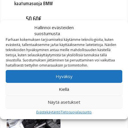
kaatumasuoja BMW
50,60
€
Hallinnoi evästeiden
suostumusta
Parhaan kokemuksen tarjoamiseksi käytämme teknologioita, kuten
evästeitä, tallentaaksemme ja/tai käyttääksemme laitetietoja. Näiden
tekniikoiden hyväksyminen antaa meille mahdollisuuden käsitellä
tietoja, kuten selauskäyttäytymistä tai yksilöllisiä tunnuksia tällä
sivustolla. Suostumuksen jättäminen tai peruuttaminen voi vaikuttaa
haitallisesti tiettyihin ominaisuuksiin ja toimintoihin.
Hyväksy
Frame Slider -sarja,
Kawasaki Z750 07-
Kiellä
135,00
€
Näytä asetukset
Evästekäytäntö
Tietosuojalausunto