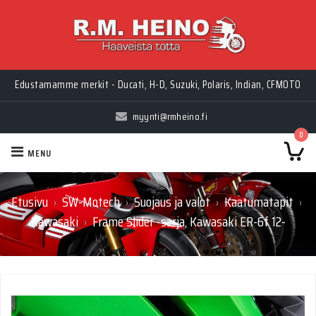
Edustamamme merkit - Ducati, H-D, Suzuki, Polaris, Indian, CFMOTO
myynti@rmheino.fi
0
MENU
Etusivu
SW-Motech
Suojaus ja valot
Kaatumatapit
›
›
›
›
Kawasaki
Frame Slider -sarja, Kawasaki ER-6f 12-
›