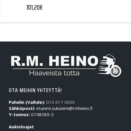
101,20
€
OTA MEIHIN YHTEYTTÄ!
Puhelin (Vaihde):
010 617 0600
Sähköposti:
etunimi.sukunimi@rmheino.fi
Y-tunnus:
0748389-3
Aukioloajat