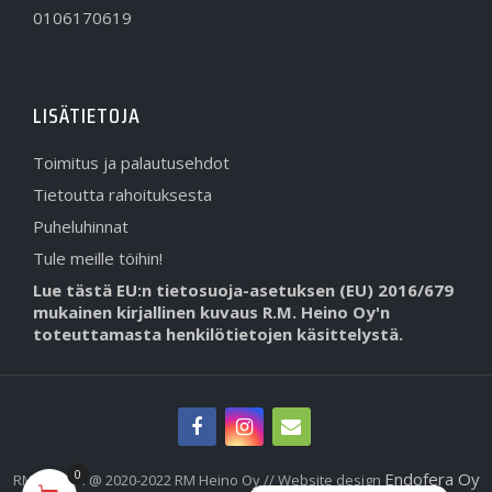
0106170619
LISÄTIETOJA
Toimitus ja palautusehdot
Tietoutta rahoituksesta
Puheluhinnat
Tule meille töihin!
Lue tästä EU:n tietosuoja-asetuksen (EU) 2016/679
mukainen kirjallinen kuvaus R.M. Heino Oy'n
toteuttamasta henkilötietojen käsittelystä.
0
Endofera Oy
RMHeino.fi @ 2020-2022 RM Heino Oy // Website design