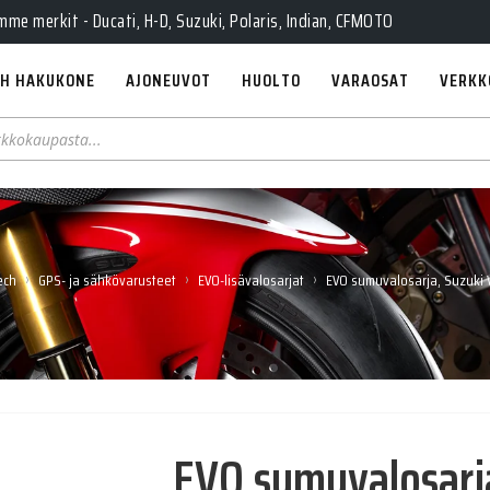
e merkit - Ducati, H-D, Suzuki, Polaris, Indian, CFMOTO
H HAKUKONE
AJONEUVOT
HUOLTO
VARAOSAT
VERKK
›
›
›
ech
GPS- ja sähkövarusteet
EVO-lisävalosarjat
EVO sumuvalosarja, Suzuki 
EVO sumuvalosarj