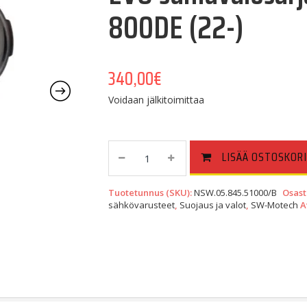
800DE (22-)
340,00
€
Voidaan jälkitoimittaa
EVO
LISÄÄ OSTOSKORI
Sumuvalosarja,
Suzuki
Tuotetunnus (SKU):
NSW.05.845.51000/B
Osast
V-
sähkövarusteet
,
Suojaus ja valot
,
SW-Motech
A
Strom
800DE
(22-)
Quantity