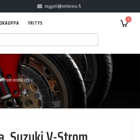
myynti@rmheino.fi
0
OKAUPPA
YRITYS
V-Strom 800DE (22-)
a, Suzuki V-Strom