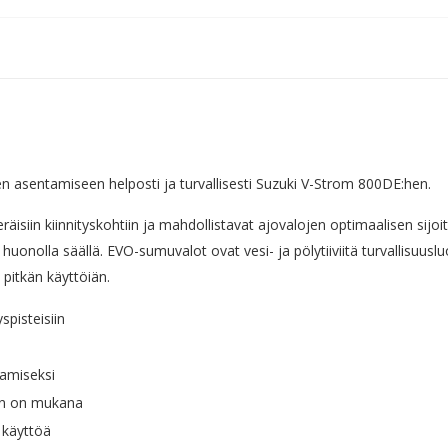
jen asentamiseen helposti ja turvallisesti Suzuki V-Strom 800DE:hen.
eräisiin kiinnityskohtiin ja mahdollistavat ajovalojen optimaalisen sij
i huonolla säällä. EVO-sumuvalot ovat vesi- ja pölytiiviitä turvallisuu
pitkän käyttöiän.
spisteisiin
aamiseksi
ten on mukana
a käyttöä