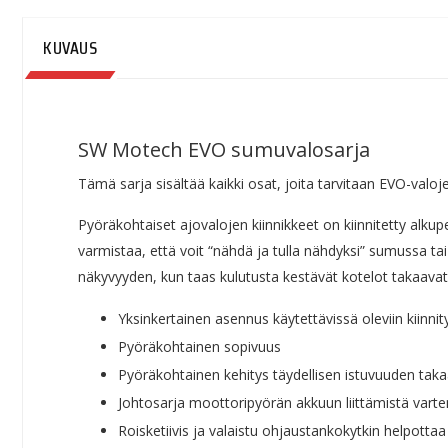
KUVAUS
SW Motech EVO sumuvalosarja
Tämä sarja sisältää kaikki osat, joita tarvitaan EVO-valo
Pyöräkohtaiset ajovalojen kiinnikkeet on kiinnitetty alkup
varmistaa, että voit “nähdä ja tulla nähdyksi” sumussa ta
näkyvyyden, kun taas kulutusta kestävät kotelot takaavat 
Yksinkertainen asennus käytettävissä oleviin kiinnity
Pyöräkohtainen sopivuus
Pyöräkohtainen kehitys täydellisen istuvuuden tak
Johtosarja moottoripyörän akkuun liittämistä var
Roisketiivis ja valaistu ohjaustankokytkin helpotta