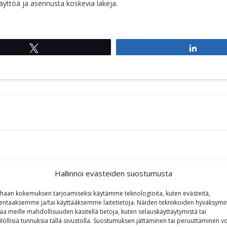
ttöä ja asennusta koskevia lakeja.
Tweet
Share
Hallinnoi evästeiden suostumusta
haan kokemuksen tarjoamiseksi käytämme teknologioita, kuten evästeitä,
lentaaksemme ja/tai käyttääksemme laitetietoja. Näiden tekniikoiden hyväksymi
aa meille mahdollisuuden käsitellä tietoja, kuten selauskäyttäytymistä tai
ilöllisiä tunnuksia tällä sivustolla. Suostumuksen jättäminen tai peruuttaminen vo