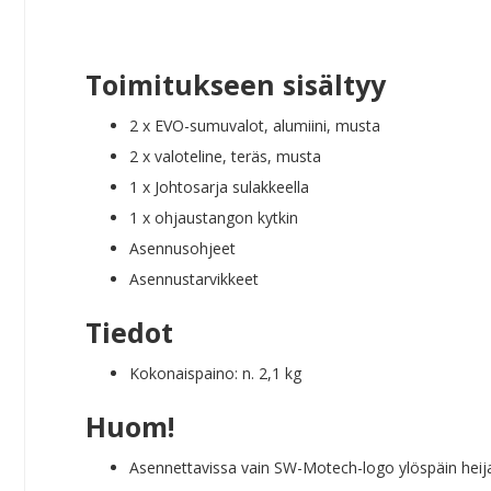
Toimitukseen sisältyy
2 x EVO-sumuvalot, alumiini, musta
2 x valoteline, teräs, musta
1 x Johtosarja sulakkeella
1 x ohjaustangon kytkin
Asennusohjeet
Asennustarvikkeet
Tiedot
Kokonaispaino: n. 2,1 kg
Huom!
Asennettavissa vain SW-Motech-logo ylöspäin heija