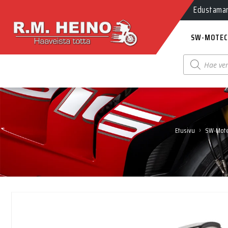
Edustamamm
SW-MOTEC
Products
search
›
Etusivu
SW-Mot