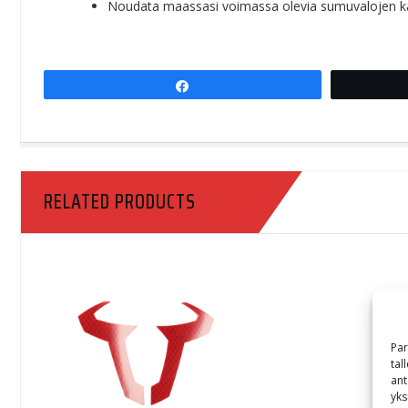
Noudata maassasi voimassa olevia sumuvalojen käy
Share
RELATED PRODUCTS
Par
tal
ant
yks