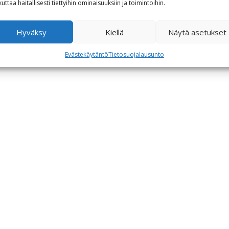
kuttaa haitallisesti tiettyihin ominaisuuksiin ja toimintoihin.
Hyväksy
Kiellä
Näytä asetukset
Evästekäytäntö
Tietosuojalausunto