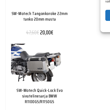
vai
SW-Motech Tangonkoroke 22mm
tanko 20mm musta
Alkuperäinen hinta oli: 47,60€.
Nykyinen hinta on: 20,00€.
47,60
€
20,00
€
SW-Motech Quick-Lock Evo
sivutelinesarja BMW
R1100GS/R1150GS