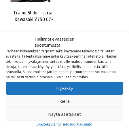
Frame Slider -sarja,
Kawasaki Z750 07-
135,00
€
Hallinnoi evästeiden
suostumusta
Parhaan kokemuksen tarjoamiseksi käytämme teknologioita, kuten
evästeitä, tallentaaksemme ja/tai käyttääksemme laitetietoja. Näiden
tekniikoiden hyväksyminen antaa meille mahdollisuuden käsitellä
tietoja, kuten selauskäyttäytymistä tai yksilöllisiä tunnuksia tällä
sivustolla. Suostumuksen jättäminen tai peruuttaminen voi vaikuttaa
haitallisesti tiettyihin ominaisuuksiin ja toimintoihin.
Hyväksy
Frame Slider -sarja, Honda
CB1000R 08-
Kiellä
Näytä asetukset
115,00
€
Evästekäytäntö
Tietosuojalausunto