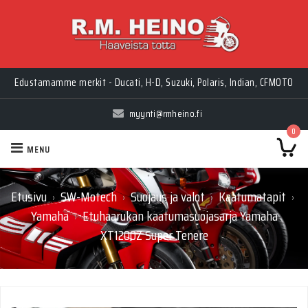
Edustamamme merkit - Ducati, H-D, Suzuki, Polaris, Indian, CFMOTO
myynti@rmheino.fi
0
MENU
Etusivu
SW-Motech
Suojaus ja valot
Kaatumatapit
›
›
›
›
Yamaha
Etuhaarukan kaatumasuojasarja Yamaha
›
XT1200Z Super Tenere