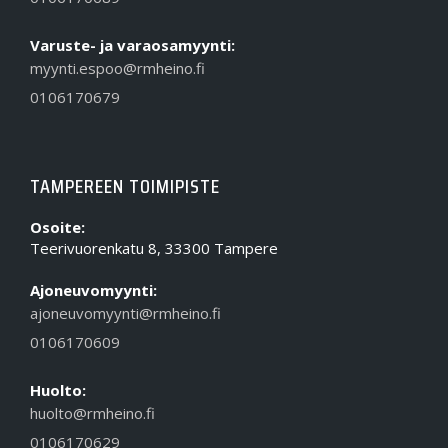
Varuste- ja varaosamyynti:
myynti.espoo@rmheino.fi
0106170679
TAMPEREEN TOIMIPISTE
Osoite:
Teerivuorenkatu 8, 33300 Tampere
Ajoneuvomyynti:
ajoneuvomyynti@rmheino.fi
0106170609
Huolto:
huolto@rmheino.fi
0106170629