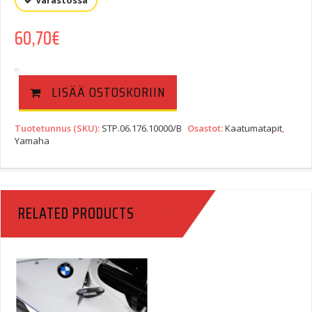
Varastossa
60,70
€
LISÄÄ OSTOSKORIIN
Tuotetunnus (SKU):
STP.06.176.10000/B
Osastot:
Kaatumatapit
,
Yamaha
RELATED PRODUCTS