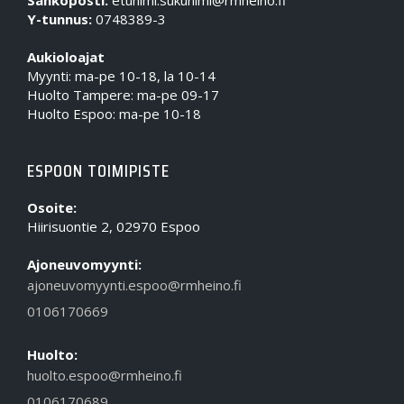
Sähköposti:
etunimi.sukunimi@rmheino.fi
Y-tunnus:
0748389-3
Aukioloajat
Myynti: ma-pe 10-18, la 10-14
Huolto Tampere: ma-pe 09-17
Huolto Espoo: ma-pe 10-18
ESPOON TOIMIPISTE
Osoite:
Hiirisuontie 2, 02970 Espoo
Ajoneuvomyynti:
ajoneuvomyynti.espoo@rmheino.fi
0106170669
Huolto:
huolto.espoo@rmheino.fi
0106170689