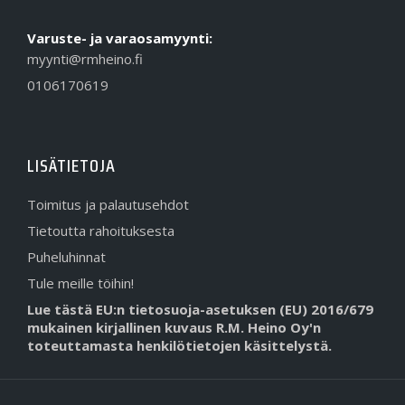
Varuste- ja varaosamyynti:
myynti@rmheino.fi
0106170619
LISÄTIETOJA
Toimitus ja palautusehdot
Tietoutta rahoituksesta
Puheluhinnat
Tule meille töihin!
Lue tästä EU:n tietosuoja-asetuksen (EU) 2016/679
mukainen kirjallinen kuvaus R.M. Heino Oy'n
toteuttamasta henkilötietojen käsittelystä.