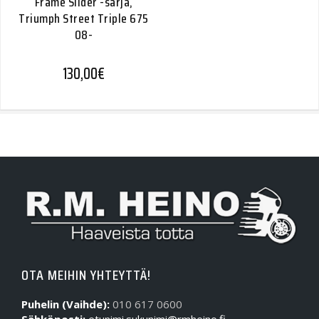
Frame Slider -sarja,
Triumph Street Triple 675
08-
130,00
€
OTA MEIHIN YHTEYTTÄ!
Puhelin (Vaihde):
010 617 0600