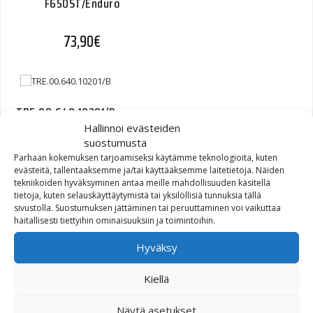
F650ST/Enduro
73,90
€
TRE.00.640.10201/B
Hallinnoi evästeiden
suostumusta
116,40
€
Parhaan kokemuksen tarjoamiseksi käytämme teknologioita, kuten
evästeitä, tallentaaksemme ja/tai käyttääksemme laitetietoja. Näiden
tekniikoiden hyväksyminen antaa meille mahdollisuuden käsitellä
tietoja, kuten selauskäyttäytymistä tai yksilöllisiä tunnuksia tällä
sivustolla. Suostumuksen jättäminen tai peruuttaminen voi vaikuttaa
haitallisesti tiettyihin ominaisuuksiin ja toimintoihin.
Electric Quick-Lock
kiinnike BMW 6 ruuvia
Hyväksy
Kiellä
73,90
€
Näytä asetukset