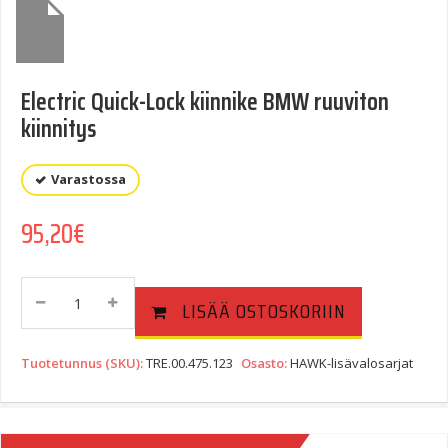
Electric Quick-Lock kiinnike BMW ruuviton
kiinnitys
Varastossa
95,20
€
Electric
LISÄÄ OSTOSKORIIN
Quick-
Lock
Kiinnike
Tuotetunnus (SKU):
TRE.00.475.123
Osasto:
HAWK-lisävalosarjat
BMW
Ruuviton
Kiinnitys
Quantity