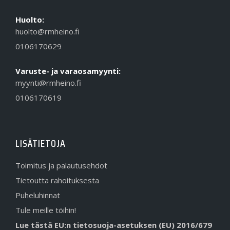
Huolto:
huolto@rmheino.fi
0106170629
Varuste- ja varaosamyynti:
myynti@rmheino.fi
0106170619
LISÄTIETOJA
Toimitus ja palautusehdot
Tietoutta rahoituksesta
Puheluhinnat
Tule meille töihin!
Lue tästä EU:n tietosuoja-asetuksen (EU) 2016/679