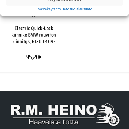
Evästekäytäntö
Tietosuojalausunto
Electric Quick-Lock
kiinnike BMW ruuviton
kiinnitys, R1200R 09-
95,20
€