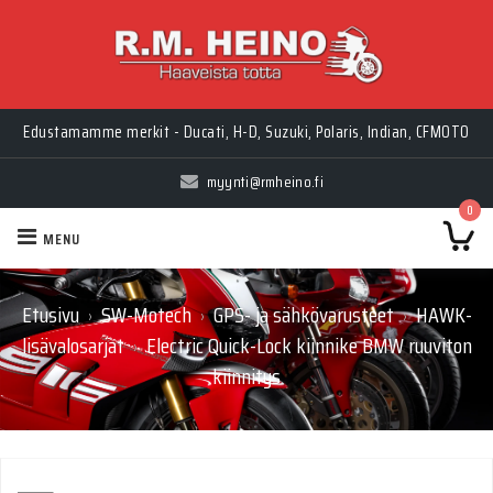
Edustamamme merkit - Ducati, H-D, Suzuki, Polaris, Indian, CFMOTO
myynti@rmheino.fi
0
MENU
Etusivu
SW-Motech
GPS- ja sähkövarusteet
HAWK-
›
›
›
lisävalosarjat
Electric Quick-Lock kiinnike BMW ruuviton
›
kiinnitys