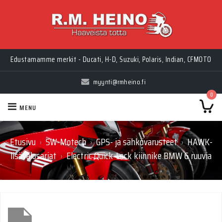
Edustamamme merkit - Ducati, H-D, Suzuki, Polaris, Indian, CFMOTO
myynti@rmheino.fi
0
MENU
Etusivu
SW-Motech
GPS- ja sähkövarusteet
HAWK-
›
›
›
lisävalosarjat
Electric Quick-Lock kiinnike BMW 6 ruuvia
›