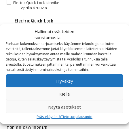
Electric Quick-Lock
kiinnike Aprilia 6 ruuvia
Hallinnoi evästeiden
suostumusta
73,90
€
Parhaan kokemuksen tarjoamiseksi käytämme teknologioita, kuten
evästeitä, tallentaaksemme ja/tai käyttääksemme laitetietoja. Näiden
tekniikoiden hyväksyminen antaa meille mahdollisuuden käsitellä
tietoja, kuten selauskäyttäytymistä tai yksilöllisiä tunnuksia tällä
sivustolla. Suostumuksen jättäminen tai peruuttaminen voi vaikuttaa
haitallisesti tiettyihin ominaisuuksiin ja toimintoihin.
Electric Quick-Lock
Hyväksy
kiinnike Triumph 6 ruuvia
Kiellä
73,90
€
Näytä asetukset
Evästekäytäntö
Tietosuojalausunto
TRE.00.640.10201/B