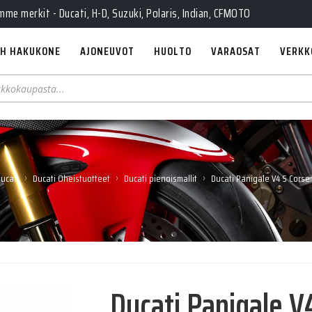
e merkit - Ducati, H-D, Suzuki, Polaris, Indian, CFMOTO
H HAKUKONE
AJONEUVOT
HUOLTO
VARAOSAT
VERKK
›
›
›
ucati
Ducati Oheistuotteet
Ducati pienoismallit
Ducati Panigale V4 S Corse
Ducati Panigale V4