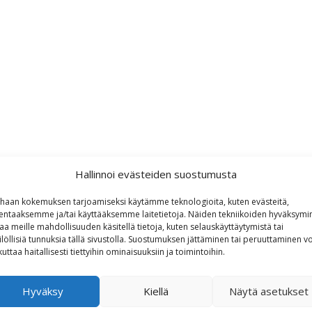
Hallinnoi evästeiden suostumusta
haan kokemuksen tarjoamiseksi käytämme teknologioita, kuten evästeitä,
lentaaksemme ja/tai käyttääksemme laitetietoja. Näiden tekniikoiden hyväksymi
aa meille mahdollisuuden käsitellä tietoja, kuten selauskäyttäytymistä tai
ilöllisiä tunnuksia tällä sivustolla. Suostumuksen jättäminen tai peruuttaminen vo
kuttaa haitallisesti tiettyihin ominaisuuksiin ja toimintoihin.
Hyväksy
Kiellä
Näytä asetukset