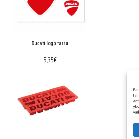
Ducati logo tarra
5,35
€
Par
tal
ant
yks
vai