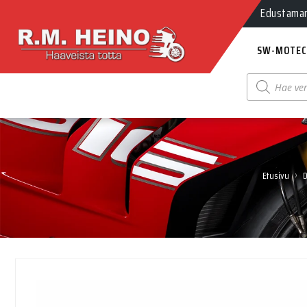
Edustamamm
SW-MOTEC
Products
search
›
Etusivu
D