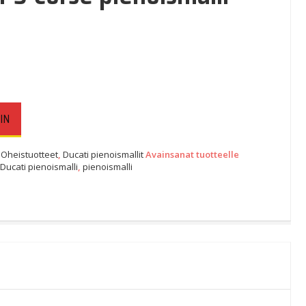
IN
 Oheistuotteet
,
Ducati pienoismallit
Avainsanat tuotteelle
,
Ducati pienoismalli
,
pienoismalli