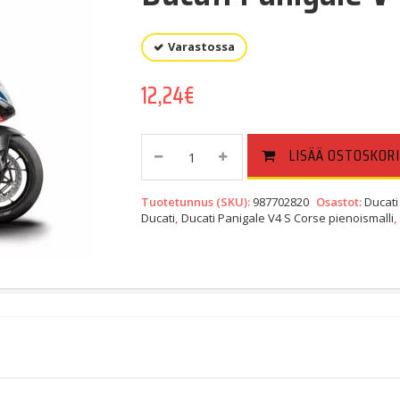
Varastossa
12,24
€
Ducati
LISÄÄ OSTOSKORI
Panigale
V4
Tuotetunnus (SKU):
987702820
Osastot:
Ducati
S
Ducati
,
Ducati Panigale V4 S Corse pienoismalli
Corse
Pienoismalli
Quantity