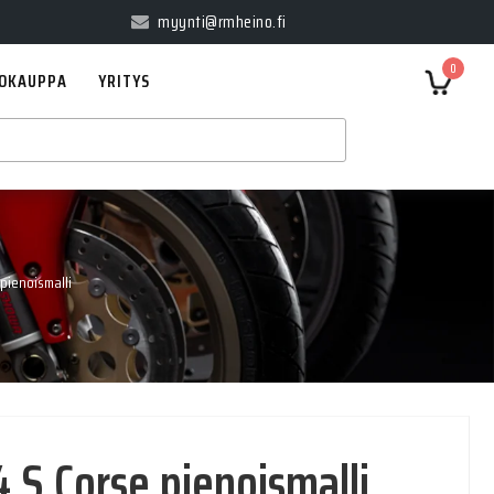
myynti@rmheino.fi
0
OKAUPPA
YRITYS
 pienoismalli
 S Corse pienoismalli