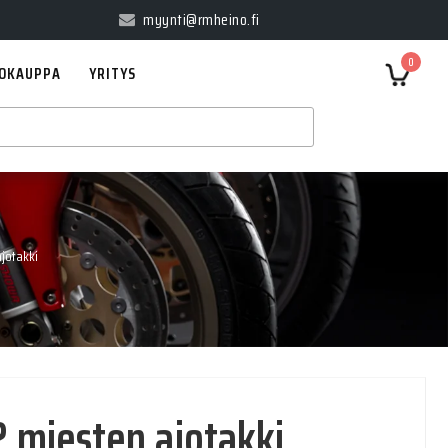
myynti@rmheino.fi
0
OKAUPPA
YRITYS
jotakki
 miesten ajotakki