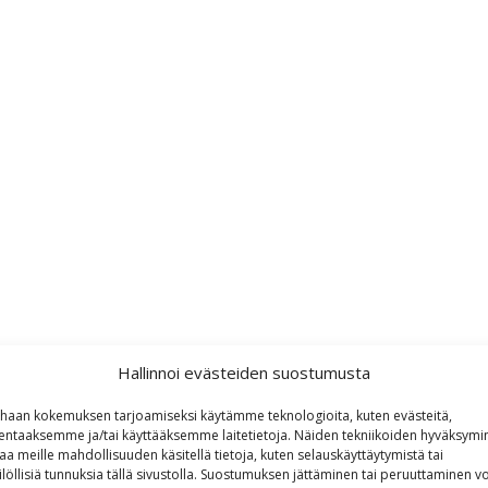
Hallinnoi evästeiden suostumusta
haan kokemuksen tarjoamiseksi käytämme teknologioita, kuten evästeitä,
lentaaksemme ja/tai käyttääksemme laitetietoja. Näiden tekniikoiden hyväksymi
aa meille mahdollisuuden käsitellä tietoja, kuten selauskäyttäytymistä tai
ilöllisiä tunnuksia tällä sivustolla. Suostumuksen jättäminen tai peruuttaminen vo