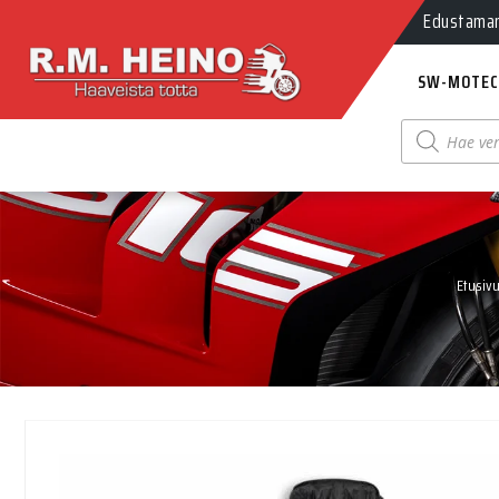
Myynti Ma-
Edustamamm
SW-MOTEC
Products
search
Etusiv