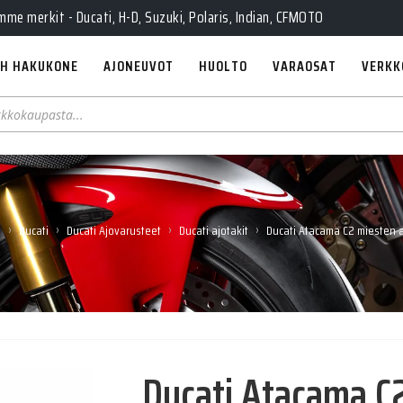
Pe 10-18, La 10-14, Huolto Ma-Pe 9-17
e merkit - Ducati, H-D, Suzuki, Polaris, Indian, CFMOTO
H HAKUKONE
AJONEUVOT
HUOLTO
VARAOSAT
VERKK
›
›
›
›
u
Ducati
Ducati Ajovarusteet
Ducati ajotakit
Ducati Atacama C2 miesten a
Ducati Atacama C2