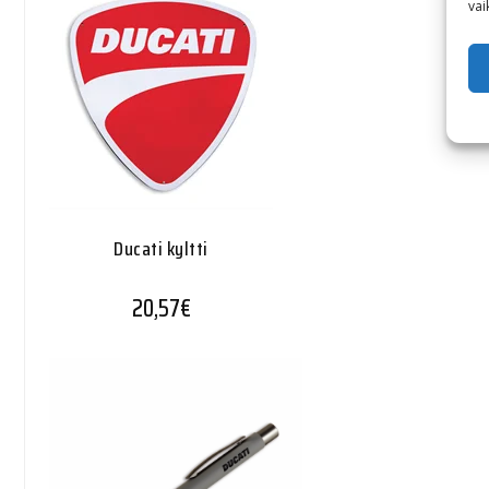
vai
Ducati kyltti
20,57
€