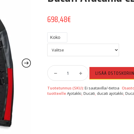
698,48
€
Koko
Ducati
LISÄÄ OSTOSKORII
Atacama
C2
Tuotetunnus (SKU):
Ei saatavilla/-tietoa
Osasto
Miesten
tuotteelle
Ajotakki
,
Ducati
,
ducati ajotakki
,
Duca
Ajotakki
Quantity