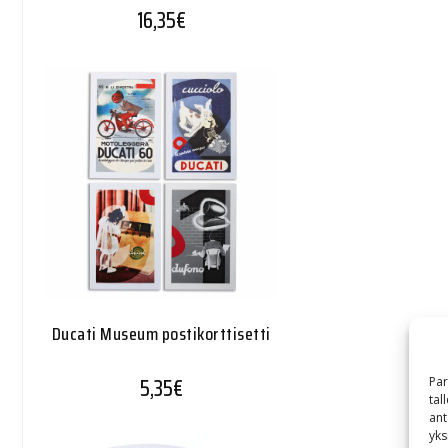
16,35
€
Ducati Museum postikorttisetti
5,35
€
Par
tal
ant
yks