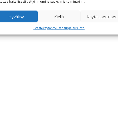
kuttaa haitallisesti tiettyihin ominaisuuksiin ja toimintoihin.
Hyväksy
Kiellä
Näytä asetukset
Evästekäytäntö
Tietosuojalausunto