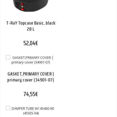
T-RaY Topcase Basic, black
28 L
52,04
€
GASKET,PRIMARY COVER |
primary cover (34901-07)
74,55
€