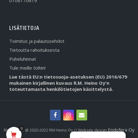
0106170619
LISÄTIETOJA
Toimitus ja palautusehdot
Tietoutta rahoituksesta
Puheluhinnat
Tule meille töihin!
Lue tästä EU:n tietosuoja-asetuksen (EU) 2016/679
mukainen kirjallinen kuvaus R.M. Heino Oy'n
toteuttamasta henkilötietojen käsittelystä.
0
Endofera Oy
RMHeino.fi @ 2020-2022 RM Heino Oy // Website design