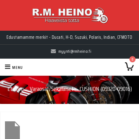
Edustamamme merkit - Ducati, H-D, Suzuki, Polaris, Indian, CFMOTO
myynti@rmheino.fi
0
MENU
Etusivu
Varaosat/Sekalaiset
CUSHION (09320-09016)
›
›