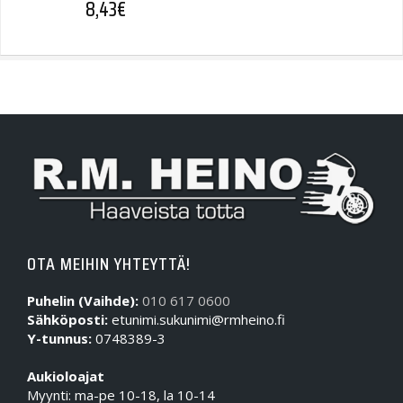
8,43
€
OTA MEIHIN YHTEYTTÄ!
Puhelin (Vaihde):
010 617 0600
Sähköposti:
etunimi.sukunimi@rmheino.fi
Y-tunnus:
0748389-3
Aukioloajat
Myynti: ma-pe 10-18, la 10-14