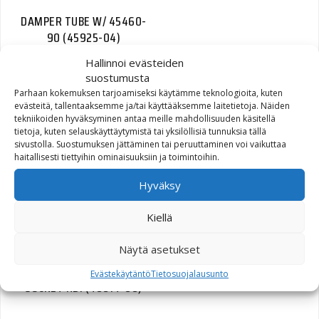
DAMPER TUBE W/ 45460-
90 (45925-04)
Hallinnoi evästeiden
73,04
€
suostumusta
Parhaan kokemuksen tarjoamiseksi käytämme teknologioita, kuten
evästeitä, tallentaaksemme ja/tai käyttääksemme laitetietoja. Näiden
tekniikoiden hyväksyminen antaa meille mahdollisuuden käsitellä
tietoja, kuten selauskäyttäytymistä tai yksilöllisiä tunnuksia tällä
sivustolla. Suostumuksen jättäminen tai peruuttaminen voi vaikuttaa
FORK PIPE (46605-06)
haitallisesti tiettyihin ominaisuuksiin ja toimintoihin.
183,36
€
Hyväksy
Kiellä
Näytä asetukset
BOLT M14 X 1.25 X 30
Evästekäytäntö
Tietosuojalausunto
SOCKET HD. (46614-06)