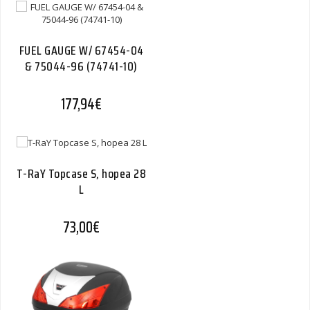
FUEL GAUGE W/ 67454-04
& 75044-96 (74741-10)
177,94
€
T-RaY Topcase S, hopea 28
L
73,00
€