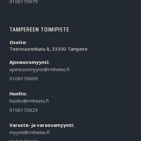
0106170679
TAMPEREEN TOIMIPISTE
Osoite:
Teerivuorenkatu 8, 33300 Tampere
Ajoneuvomyynti:
ajoneuvomyynti@rmheino.fi
0106170609
Huolto:
huolto@rmheino.fi
0106170629
Varuste- ja varaosamyynti:
myynti@rmheino.fi