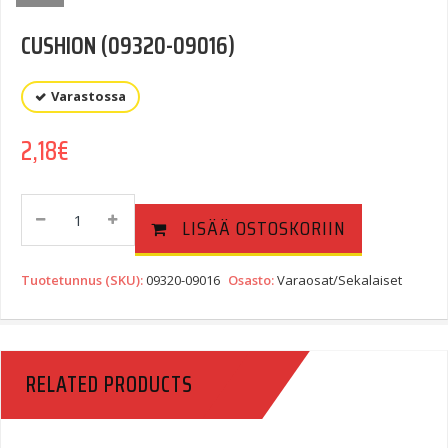
CUSHION (09320-09016)
Varastossa
2,18
€
CUSHION
LISÄÄ OSTOSKORIIN
(09320-
09016)
Quantity
Tuotetunnus (SKU):
09320-09016
Osasto:
Varaosat/Sekalaiset
RELATED PRODUCTS