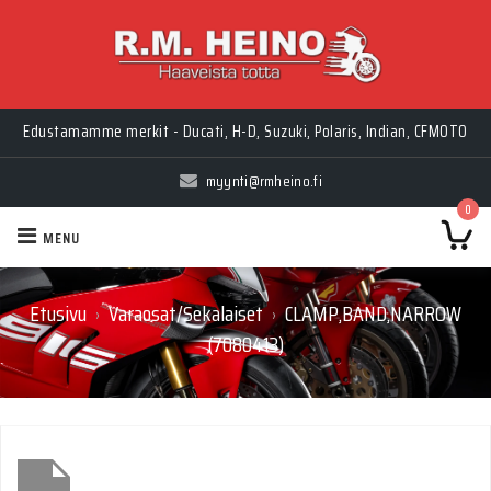
Edustamamme merkit - Ducati, H-D, Suzuki, Polaris, Indian, CFMOTO
myynti@rmheino.fi
0
MENU
Etusivu
Varaosat/Sekalaiset
CLAMP,BAND,NARROW
›
›
(7080413)