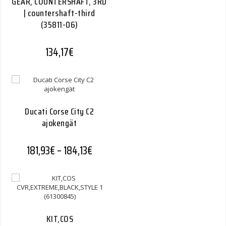
GEAR, COUNTERSHAFT, 3RD
| countershaft-third
(35811-06)
134,17
€
Ducati Corse City C2
ajokengät
Hintaluokka: 181,93€ - 184,13€
181,93
€
–
184,13
€
KIT,COS