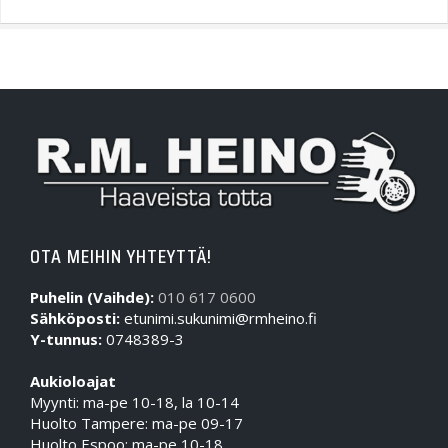
OTA MEIHIN YHTEYTTÄ!
Puhelin (Vaihde):
010 617 0600
Sähköposti:
etunimi.sukunimi@rmheino.fi
Y-tunnus:
0748389-3
Aukioloajat
Myynti: ma-pe 10-18, la 10-14
Huolto Tampere: ma-pe 09-17
Huolto Espoo: ma-pe 10-18