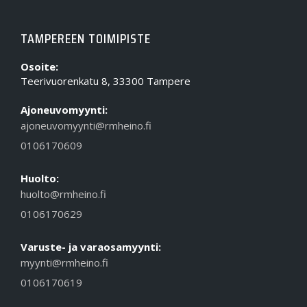
TAMPEREEN TOIMIPISTE
Osoite:
Teerivuorenkatu 8, 33300 Tampere
Ajoneuvomyynti:
ajoneuvomyynti@rmheino.fi
0106170609
Huolto:
huolto@rmheino.fi
0106170629
Varuste- ja varaosamyynti:
myynti@rmheino.fi
0106170619