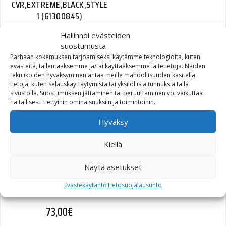
CVR,EXTREME,BLACK,STYLE
1 (61300845)
Hallinnoi evästeiden
261,27
€
suostumusta
Parhaan kokemuksen tarjoamiseksi käytämme teknologioita, kuten
evästeitä, tallentaaksemme ja/tai käyttääksemme laitetietoja. Näiden
tekniikoiden hyväksyminen antaa meille mahdollisuuden käsitellä
tietoja, kuten selauskäyttäytymistä tai yksilöllisiä tunnuksia tällä
TRIM LEFT (70904-04)
sivustolla. Suostumuksen jättäminen tai peruuttaminen voi vaikuttaa
haitallisesti tiettyihin ominaisuuksiin ja toimintoihin.
8,56
€
Hyväksy
Kiellä
Näytä asetukset
T-RaY Topcase S, hopea 28
L
Evästekäytäntö
Tietosuojalausunto
73,00
€