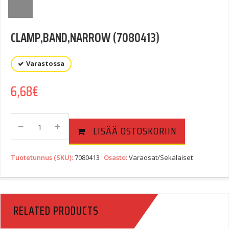
CLAMP,BAND,NARROW (7080413)
Varastossa
6,68
€
CLAMP,BAND,NARROW
LISÄÄ OSTOSKORIIN
(7080413)
Quantity
Tuotetunnus (SKU):
7080413
Osasto:
Varaosat/Sekalaiset
RELATED PRODUCTS