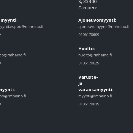
8, 33300
Tampere
myynti:
Ajoneuvomyynti:
yynti.espoo@rmheino.fi
ajoneuvomyynti@rmheino.fi
9
0106170609
Huolto:
oo@rmheino.fi
huolto@rmheino.fi
9
0106170629
Varuste-
ja
yynti:
varaosamyynti:
oo@rmheino.fi
myynti@rmheino.fi
9
0106170619