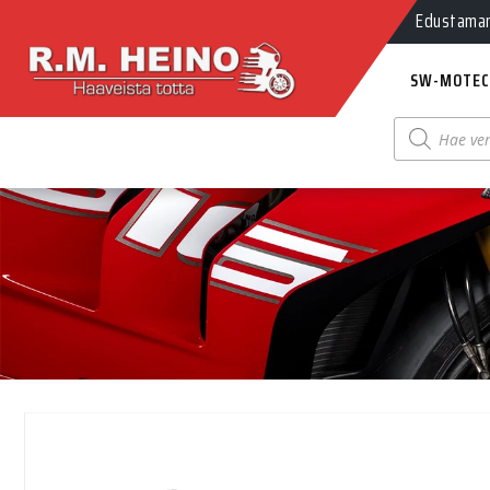
Edustamamm
SW-MOTEC
Products
search