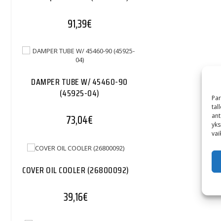
91,39
€
DAMPER TUBE W/ 45460-90
(45925-04)
Par
tal
ant
73,04
€
yks
vai
COVER OIL COOLER (26800092)
39,16
€