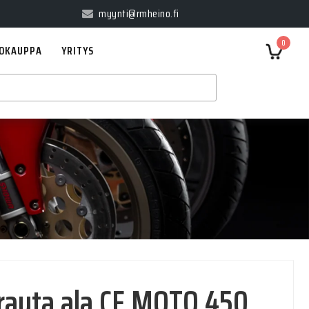
myynti@rmheino.fi
0
OKAUPPA
YRITYS
T
auta ala CF MOTO 450