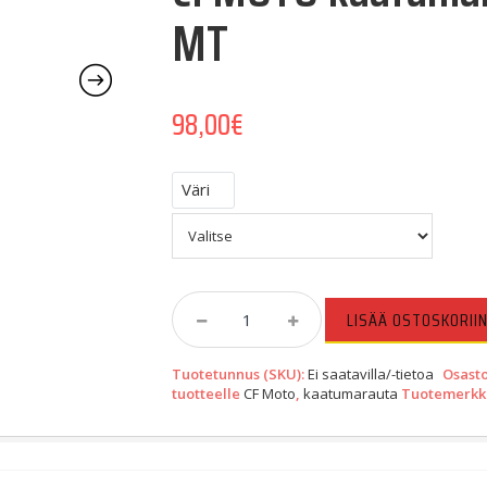
MT
98,00
€
Väri
CFMOTO
LISÄÄ OSTOSKORII
Kaatumarauta
Ala
Tuotetunnus (SKU):
Ei saatavilla/-tietoa
Osasto
CF
tuotteelle
CF Moto
,
kaatumarauta
Tuotemerkk
MOTO
450
MT
Quantity