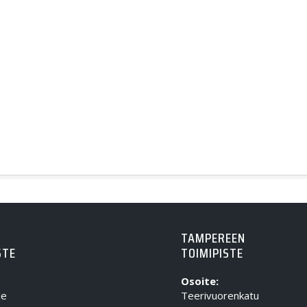
TAMPEREEN
STE
TOIMIPISTE
Osoite:
ie
Teerivuorenkatu