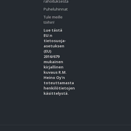
rahoituksesta
Puheluhinnat
Tule meille
töihin!
Lue tästä
EU:n
tietosuoja-
asetuksen
(EU)
2016/679
mukainen
kirjallinen
kuvaus R.M.
Heino Oy'n
toteuttamasta
henkilötietojen
käsittelystä.