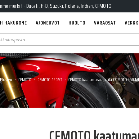
e merkit - Ducati, H-D, Suzuki, Polaris, Indian, CFMOTO
H HAKUKONE
AJONEUVOT
HUOLTO
VARAOSAT
VERKK
›
›
›
Etusivu
CFMOTO
CFMOTO 450MT
CFMOTO kaatumarauta ala CF MOTO 450 M
CFMOTO kaatumar