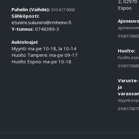
2, 02970
Espoo
Puhelin (Vaihde):
010 617 0600
Sähköposti:
Ajoneuvo
etunimi.sukunimi@rmheino.fi
ajoneuvom
Y-tunnus:
0748389-3
010617066
Aukioloajat
Myynti: ma-pe 10-18, la 10-14
Huolto:
Huolto Tampere: ma-pe 09-17
huolto.esp
Huolto Espoo: ma-pe 10-18
010617068
Varuste-
ja
varaosam
myynti.esp
010617067