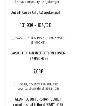
Ducati Corse City C2 ajokengät
Hintaluokka: 181,93€ - 184,13€
181,93
€
–
184,13
€
GASKET CHAIN INSPECTION COVER
(34990-08)
7,03
€
GEAR, COUNTERSHAFT, 3RD |
countershaft-third (35811-06)