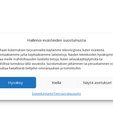
Hallinnoi evästeiden suostumusta
haan kokemuksen tarjoamiseksi käytämme teknologioita, kuten evästeitä,
lentaaksemme ja/tai käyttääksemme laitetietoja. Näiden tekniikoiden hyväksymi
aa meille mahdollisuuden käsitellä tietoja, kuten selauskäyttäytymistä tai
ilöllisiä tunnuksia tällä sivustolla. Suostumuksen jättäminen tai peruuttaminen vo
kuttaa haitallisesti tiettyihin ominaisuuksiin ja toimintoihin.
Hyväksy
Kiellä
Näytä asetukset
Evästekäytäntö
Tietosuojalausunto