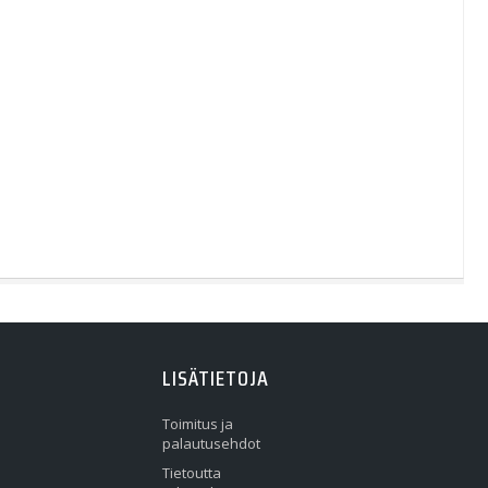
LISÄTIETOJA
Toimitus ja
palautusehdot
Tietoutta