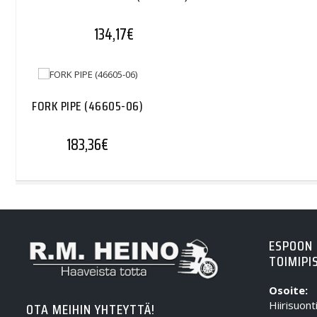
134,17
€
FORK PIPE (46605-06)
183,36
€
ESPOON
TOIMIPI
Osoite:
Hiirisuont
OTA MEIHIN YHTEYTTÄ!