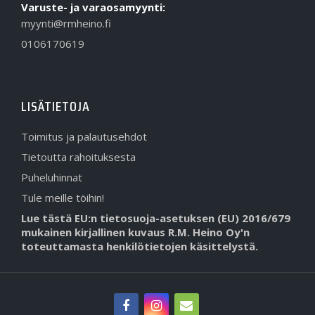
Varuste- ja varaosamyynti:
myynti@rmheino.fi
0106170619
LISÄTIETOJA
Toimitus ja palautusehdot
Tietoutta rahoituksesta
Puheluhinnat
Tule meille töihin!
Lue tästä EU:n tietosuoja-asetuksen (EU) 2016/679
mukainen kirjallinen kuvaus R.M. Heino Oy'n
toteuttamasta henkilötietojen käsittelystä.