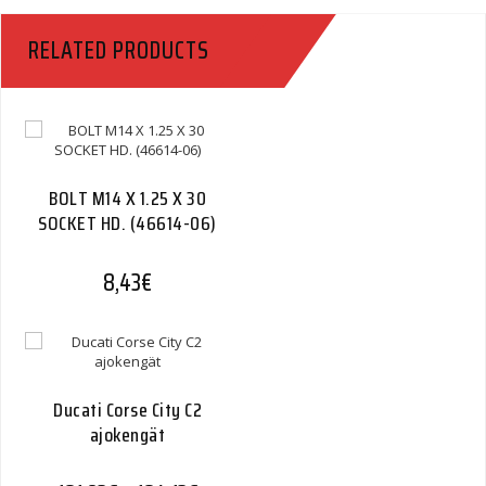
7155
RELATED PRODUCTS
And
7352
(left)
(black)
(92615-
10)
Quantity
BOLT M14 X 1.25 X 30
SOCKET HD. (46614-06)
8,43
€
Ducati Corse City C2
ajokengät