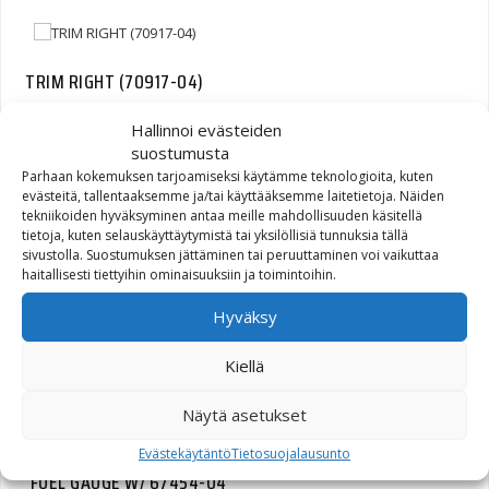
TRIM RIGHT (70917-04)
Hallinnoi evästeiden
8,56
€
suostumusta
Parhaan kokemuksen tarjoamiseksi käytämme teknologioita, kuten
evästeitä, tallentaaksemme ja/tai käyttääksemme laitetietoja. Näiden
tekniikoiden hyväksyminen antaa meille mahdollisuuden käsitellä
tietoja, kuten selauskäyttäytymistä tai yksilöllisiä tunnuksia tällä
sivustolla. Suostumuksen jättäminen tai peruuttaminen voi vaikuttaa
COVER OIL COOLER
haitallisesti tiettyihin ominaisuuksiin ja toimintoihin.
(26800092)
Hyväksy
39,16
€
Kiellä
Näytä asetukset
Evästekäytäntö
Tietosuojalausunto
FUEL GAUGE W/ 67454-04