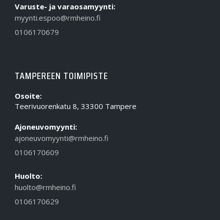
Varuste- ja varaosamyynti:
myynti.espoo@rmheino.fi
0106170679
TAMPEREEN TOIMIPISTE
Osoite:
Teerivuorenkatu 8, 33300 Tampere
Ajoneuvomyynti:
ajoneuvomyynti@rmheino.fi
0106170609
Huolto:
huolto@rmheino.fi
0106170629