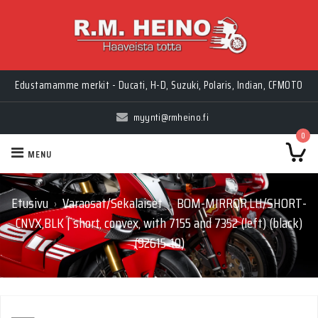
Edustamamme merkit - Ducati, H-D, Suzuki, Polaris, Indian, CFMOTO
myynti@rmheino.fi
0
MENU
Etusivu
Varaosat/Sekalaiset
BOM-MIRROR,LH/SHORT-
›
›
CNVX,BLK | short, convex, with 7155 and 7352 (left) (black)
(92615-10)