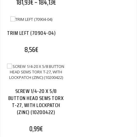
Hintaluokka: 181,93€ - 184,13€
181,93
€
–
184,13
€
TRIM LEFT (70904-04)
8,56
€
SCREW 1/4-20 X 5/8
BUTTON HEAD SEMS TORX
T-27, WITH LOCKPATCH
(ZINC) (10200422)
0,99
€