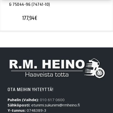
& 75044-96 (74741-10)
177,94
€
OTA MEIHIN YHTEYTTÄ!
Puhelin (Vaihde):
010 617 0600
Sähköposti:
etunimi.sukunimi@rmheino.fi
Y-tunnus:
0748389-3