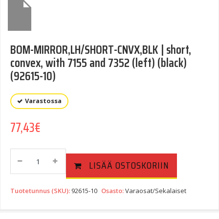
BOM-MIRROR,LH/SHORT-CNVX,BLK | short,
convex, with 7155 and 7352 (left) (black)
(92615-10)
Varastossa
77,43
€
BOM-
LISÄÄ OSTOSKORIIN
MIRROR,LH/SHORT-
CNVX,BLK
|
Tuotetunnus (SKU):
92615-10
Osasto:
Varaosat/Sekalaiset
Short,
Convex,
With