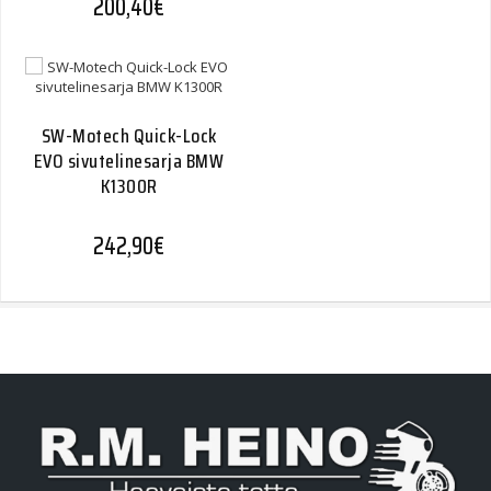
200,40
€
SW-Motech Quick-Lock
EVO sivutelinesarja BMW
K1300R
242,90
€