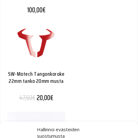
100,00
€
SW-Motech Tangonkoroke
22mm tanko 20mm musta
Alkuperäinen hinta oli: 47,60€.
Nykyinen hinta on: 20,00€.
47,60
€
20,00
€
Hallinnoi evästeiden
suostumusta