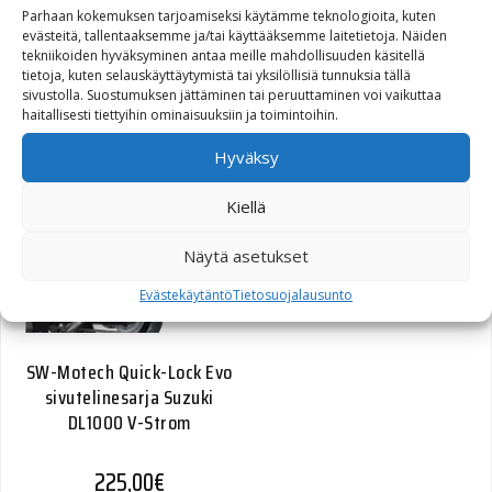
Parhaan kokemuksen tarjoamiseksi käytämme teknologioita, kuten
evästeitä, tallentaaksemme ja/tai käyttääksemme laitetietoja. Näiden
tekniikoiden hyväksyminen antaa meille mahdollisuuden käsitellä
tietoja, kuten selauskäyttäytymistä tai yksilöllisiä tunnuksia tällä
Endurojalkatappisarja
sivustolla. Suostumuksen jättäminen tai peruuttaminen voi vaikuttaa
haitallisesti tiettyihin ominaisuuksiin ja toimintoihin.
55,00
€
Hyväksy
Kiellä
Näytä asetukset
Evästekäytäntö
Tietosuojalausunto
SW-Motech Quick-Lock Evo
sivutelinesarja Suzuki
DL1000 V-Strom
225,00
€