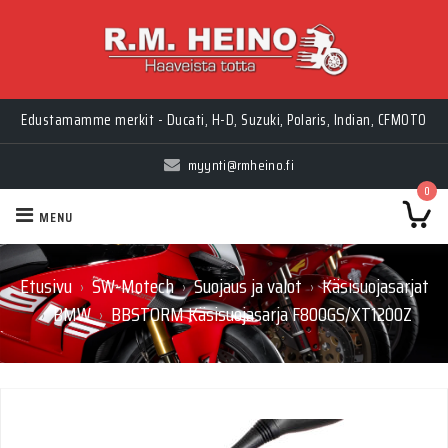
Myynti Ma-Pe 10-18, La 10-14, Huolto Ma-Pe 9-17
Edustamamme merkit - Ducati, H-D, Suzuki, Polaris, Indian, CFMOTO
myynti@rmheino.fi
0
MENU
Etusivu
SW-Motech
Suojaus ja valot
Käsisuojasarjat
›
›
›
BMW
BBSTORM Käsisuojasarja F800GS/XT1200Z
›
›