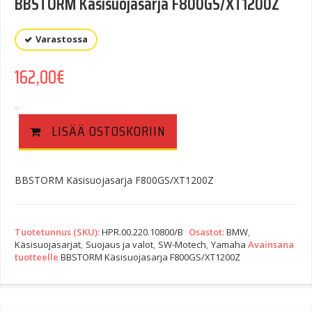
BBSTORM Käsisuojasarja F800GS/XT1200Z
Varastossa
162,00
€
LISÄÄ OSTOSKORIIN
BBSTORM Käsisuojasarja F800GS/XT1200Z
Tuotetunnus (SKU):
HPR.00.220.10800/B
Osastot:
BMW
,
Käsisuojasarjat
,
Suojaus ja valot
,
SW-Motech
,
Yamaha
Avainsana
tuotteelle
BBSTORM Käsisuojasarja F800GS/XT1200Z