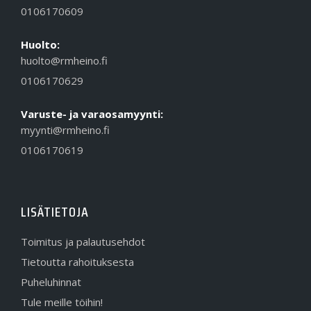
0106170609
Huolto:
huolto@rmheino.fi
0106170629
Varuste- ja varaosamyynti:
myynti@rmheino.fi
0106170619
LISÄTIETOJA
Toimitus ja palautusehdot
Tietoutta rahoituksesta
Puheluhinnat
Tule meille töihin!