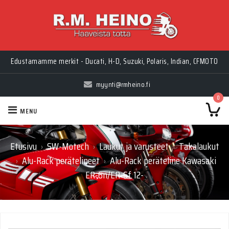
Edustamamme merkit - Ducati, H-D, Suzuki, Polaris, Indian, CFMOTO
myynti@rmheino.fi
0
MENU
Etusivu
SW-Motech
Laukut ja varusteet
Takalaukut
›
›
›
Alu-Rack perätelineet
Alu-Rack peräteline Kawasaki
›
›
ER-6n/ER-6f 12-