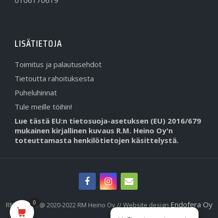
LISÄTIETOJA
Toimitus ja palautusehdot
Tietoutta rahoituksesta
Puheluhinnat
Tule meille töihin!
Lue tästä EU:n tietosuoja-asetuksen (EU) 2016/679
mukainen kirjallinen kuvaus R.M. Heino Oy'n
toteuttamasta henkilötietojen käsittelystä.
0
Endofera Oy
RMHeino.fi @ 2020-2022 RM Heino Oy // Website design