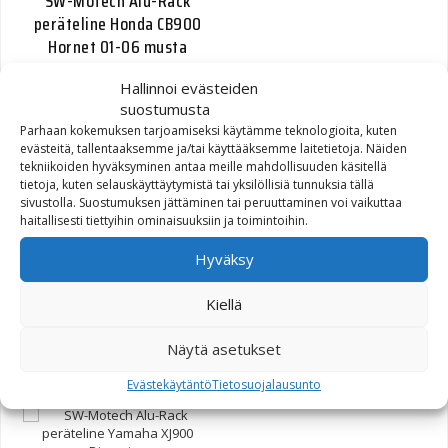
SW-Motech Alu-Rack
peräteline Honda CB900
Hornet 01-06 musta
Hallinnoi evästeiden
130,00
€
suostumusta
Parhaan kokemuksen tarjoamiseksi käytämme teknologioita, kuten
evästeitä, tallentaaksemme ja/tai käyttääksemme laitetietoja. Näiden
tekniikoiden hyväksyminen antaa meille mahdollisuuden käsitellä
tietoja, kuten selauskäyttäytymistä tai yksilöllisiä tunnuksia tällä
sivustolla. Suostumuksen jättäminen tai peruuttaminen voi vaikuttaa
haitallisesti tiettyihin ominaisuuksiin ja toimintoihin.
SW-Motech Alu-Rack
peräteline Suzuki
Hyväksy
DL650/DL1000 V-Strom
hopea
Kiellä
Näytä asetukset
84,00
€
Evästekäytäntö
Tietosuojalausunto