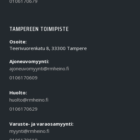
0106170679
TAMPEREEN TOIMIPISTE
Osoite:
Teerivuorenkatu 8, 33300 Tampere
Ajoneuvomyynti:
ajoneuvomyynti@rmheino.fi
0106170609
Huolto:
huolto@rmheino.fi
0106170629
Varuste- ja varaosamyynti:
myynti@rmheino.fi
0106170619