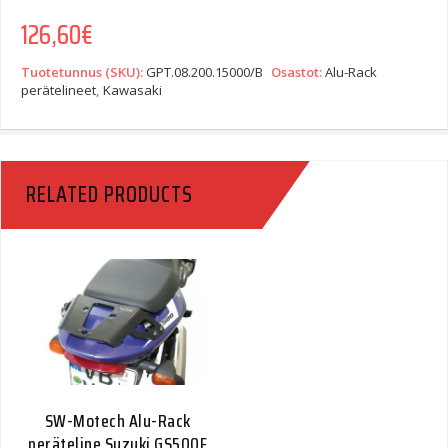
126,60
€
Tuotetunnus (SKU):
GPT.08.200.15000/B
Osastot:
Alu-Rack
perätelineet
,
Kawasaki
RELATED PRODUCTS
SW-Motech Alu-Rack
peräteline Suzuki GS500F