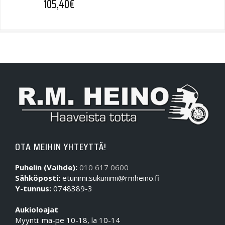
105,40
€
OTA MEIHIN YHTEYTTÄ!
Puhelin (Vaihde):
010 617 0600
Sähköposti:
etunimi.sukunimi@rmheino.fi
Y-tunnus:
0748389-3
Aukioloajat
Myynti: ma-pe 10-18, la 10-14