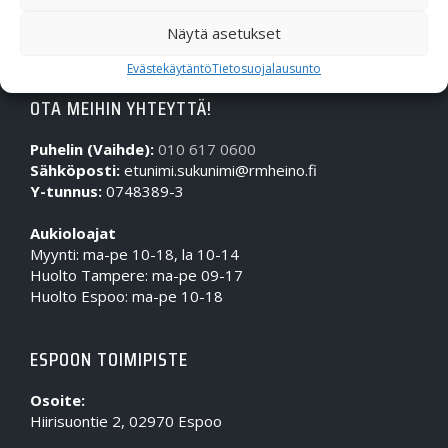
Näytä asetukset
Evästekäytäntö
Tietosuojalausunto
OTA MEIHIN YHTEYTTÄ!
Puhelin (Vaihde):
010 617 0600
Sähköposti:
etunimi.sukunimi@rmheino.fi
Y-tunnus:
0748389-3
Aukioloajat
Myynti: ma-pe 10-18, la 10-14
Huolto Tampere: ma-pe 09-17
Huolto Espoo: ma-pe 10-18
ESPOON TOIMIPISTE
Osoite:
Hiirisuontie 2, 02970 Espoo