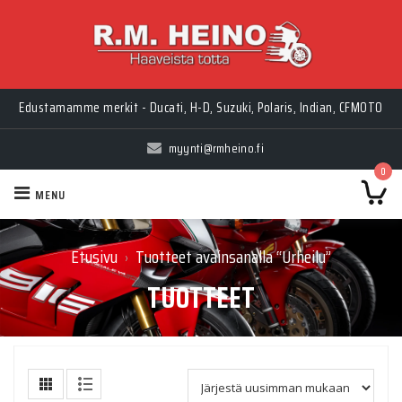
Edustamamme merkit - Ducati, H-D, Suzuki, Polaris, Indian, CFMOTO
myynti@rmheino.fi
0
MENU
Etusivu
Tuotteet avainsanalla “Urheilu”
›
TUOTTEET