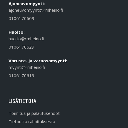
Ajoneuvomyynti:
ajoneuvomyynti@rmheino.fi
0106170609
Huolto:
huolto@rmheino.fi
0106170629
Varuste- ja varaosamyynti:
myynti@rmheino.fi
0106170619
LISÄTIETOJA
Toimitus ja palautusehdot
Tietoutta rahoituksesta