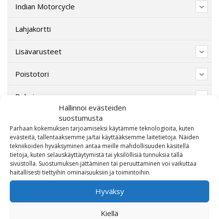
Indian Motorcycle
Lahjakortti
Lisävarusteet
Poistotori
Polaris
Hallinnoi evästeiden
suostumusta
Suzuki
Parhaan kokemuksen tarjoamiseksi käytämme teknologioita, kuten
evästeitä, tallentaaksemme ja/tai käyttääksemme laitetietoja. Näiden
SW-Motech
tekniikoiden hyväksyminen antaa meille mahdollisuuden käsitellä
tietoja, kuten selauskäyttäytymistä tai yksilöllisiä tunnuksia tällä
Varaosat/Sekalaiset
sivustolla. Suostumuksen jättäminen tai peruuttaminen voi vaikuttaa
haitallisesti tiettyihin ominaisuuksiin ja toimintoihin.
Hyväksy
Kiellä