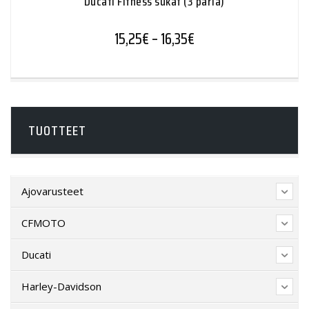
Ducati Fitness sukat (3 paria)
Hintaluokka: 15,25€ - 
15,25
€
–
16,35
€
TUOTTEET
Ajovarusteet
CFMOTO
Ducati
Harley-Davidson