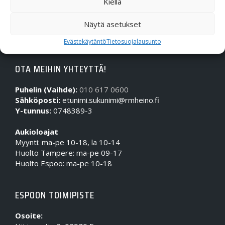
Kiellä
Näytä asetukset
Evästekäytäntö
Tietosuojalausunto
OTA MEIHIN YHTEYTTÄ!
Puhelin (Vaihde):
010 617 0600
Sähköposti:
etunimi.sukunimi@rmheino.fi
Y-tunnus:
0748389-3
Aukioloajat
Myynti: ma-pe 10-18, la 10-14
Huolto Tampere: ma-pe 09-17
Huolto Espoo: ma-pe 10-18
ESPOON TOIMIPISTE
Osoite: