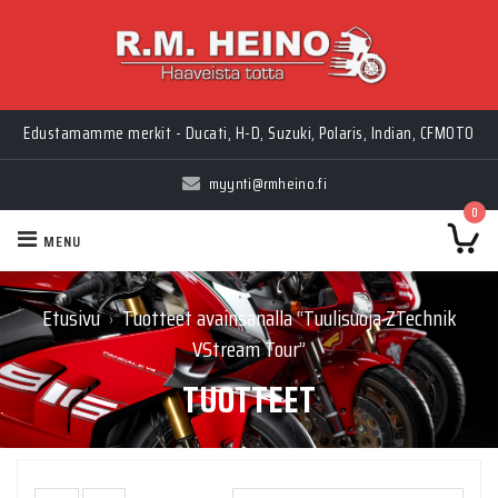
Edustamamme merkit - Ducati, H-D, Suzuki, Polaris, Indian, CFMOTO
myynti@rmheino.fi
0
MENU
Etusivu
Tuotteet avainsanalla “Tuulisuoja ZTechnik
›
VStream Tour”
TUOTTEET