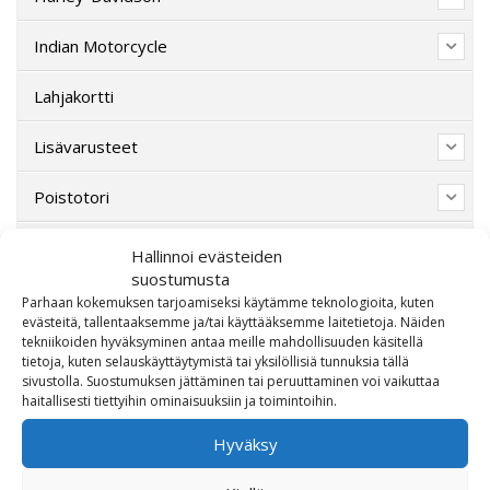
Indian Motorcycle
Lahjakortti
Lisävarusteet
Poistotori
Polaris
Hallinnoi evästeiden
suostumusta
Suzuki
Parhaan kokemuksen tarjoamiseksi käytämme teknologioita, kuten
evästeitä, tallentaaksemme ja/tai käyttääksemme laitetietoja. Näiden
tekniikoiden hyväksyminen antaa meille mahdollisuuden käsitellä
SW-Motech
tietoja, kuten selauskäyttäytymistä tai yksilöllisiä tunnuksia tällä
sivustolla. Suostumuksen jättäminen tai peruuttaminen voi vaikuttaa
Varaosat/Sekalaiset
haitallisesti tiettyihin ominaisuuksiin ja toimintoihin.
Hyväksy