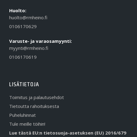
Huolto:
huolto@rmheino.fi
0106170629
Varuste- ja varaosamyynti:
myynti@rmheino.fi
0106170619
LISÄTIETOJA
Toimitus ja palautusehdot
Tietoutta rahoituksesta
Puheluhinnat
Tule meille töihin!
Lue tästä EU:n tietosuoja-asetuksen (EU) 2016/679