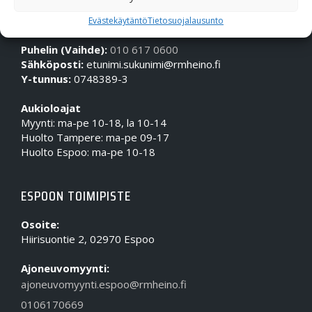
OTA MEIHIN YHTEYTTÄ!
Evästekäytäntö
Tietosuojalausunto
Puhelin (Vaihde):
010 617 0600
Sähköposti:
etunimi.sukunimi@rmheino.fi
Y-tunnus:
0748389-3
Aukioloajat
Myynti: ma-pe 10-18, la 10-14
Huolto Tampere: ma-pe 09-17
Huolto Espoo: ma-pe 10-18
ESPOON TOIMIPISTE
Osoite:
Hiirisuontie 2, 02970 Espoo
Ajoneuvomyynti:
ajoneuvomyynti.espoo@rmheino.fi
0106170669