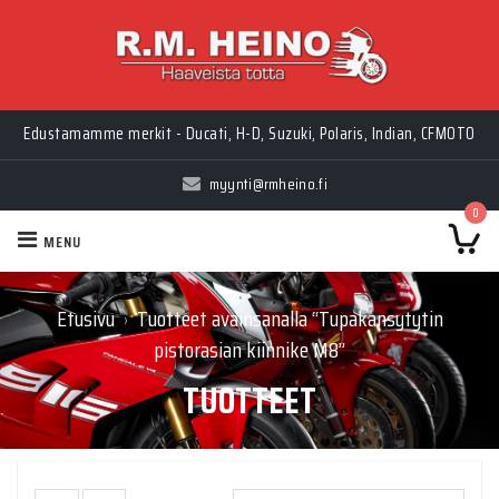
Edustamamme merkit - Ducati, H-D, Suzuki, Polaris, Indian, CFMOTO
myynti@rmheino.fi
0
MENU
Etusivu
Tuotteet avainsanalla “Tupakansytytin
›
pistorasian kiinnike M8”
TUOTTEET