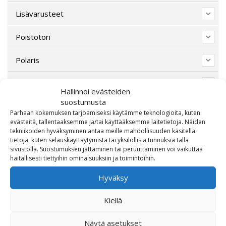
Lisävarusteet
Poistotori
Polaris
Suzuki
Hallinnoi evästeiden
suostumusta
SW-Motech
Parhaan kokemuksen tarjoamiseksi käytämme teknologioita, kuten
evästeitä, tallentaaksemme ja/tai käyttääksemme laitetietoja. Näiden
Varaosat/Sekalaiset
tekniikoiden hyväksyminen antaa meille mahdollisuuden käsitellä
tietoja, kuten selauskäyttäytymistä tai yksilöllisiä tunnuksia tällä
sivustolla. Suostumuksen jättäminen tai peruuttaminen voi vaikuttaa
haitallisesti tiettyihin ominaisuuksiin ja toimintoihin.
Hyväksy
Kiellä
Näytä asetukset