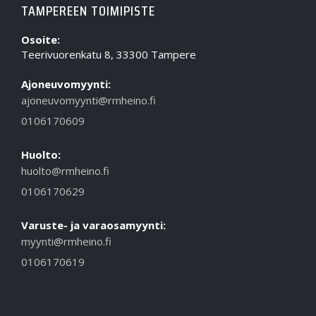
TAMPEREEN TOIMIPISTE
Osoite:
Teerivuorenkatu 8, 33300 Tampere
Ajoneuvomyynti:
ajoneuvomyynti@rmheino.fi
0106170609
Huolto:
huolto@rmheino.fi
0106170629
Varuste- ja varaosamyynti:
myynti@rmheino.fi
0106170619