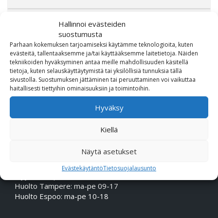
Hallinnoi evästeiden
suostumusta
Parhaan kokemuksen tarjoamiseksi käytämme teknologioita, kuten
evästeitä, tallentaaksemme ja/tai käyttääksemme laitetietoja. Näiden
tekniikoiden hyväksyminen antaa meille mahdollisuuden käsitellä
tietoja, kuten selauskäyttäytymistä tai yksilöllisiä tunnuksia tällä
sivustolla. Suostumuksen jättäminen tai peruuttaminen voi vaikuttaa
haitallisesti tiettyihin ominaisuuksiin ja toimintoihin.
OTA MEIHIN YHTEYTTÄ!
Hyväksy
Puhelin (Vaihde):
010 617 0600
Kiellä
Sähköposti:
etunimi.sukunimi@rmheino.fi
Y-tunnus:
0748389-3
Näytä asetukset
Aukioloajat
Evästekäytäntö
Tietosuojalausunto
Myynti: ma-pe 10-18, la 10-14
Huolto Tampere: ma-pe 09-17
Huolto Espoo: ma-pe 10-18