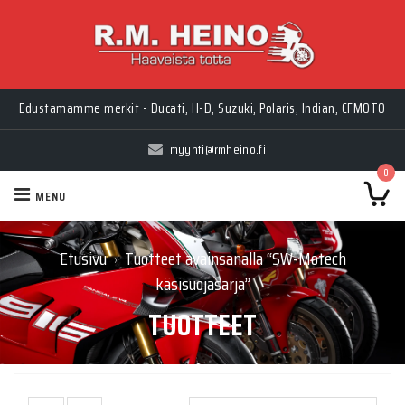
Edustamamme merkit - Ducati, H-D, Suzuki, Polaris, Indian, CFMOTO
myynti@rmheino.fi
0
MENU
Etusivu
Tuotteet avainsanalla “SW-Motech
›
käsisuojasarja”
TUOTTEET