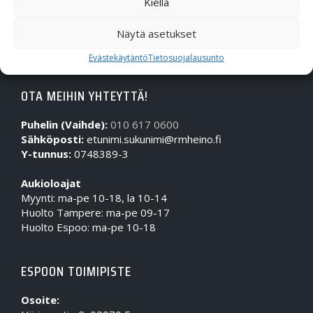
Kiellä
Näytä asetukset
Evästekäytäntö
Tietosuojalausunto
OTA MEIHIN YHTEYTTÄ!
Puhelin (Vaihde):
010 617 0600
Sähköposti:
etunimi.sukunimi@rmheino.fi
Y-tunnus:
0748389-3
Aukioloajat
Myynti: ma-pe 10-18, la 10-14
Huolto Tampere: ma-pe 09-17
Huolto Espoo: ma-pe 10-18
ESPOON TOIMIPISTE
Osoite: