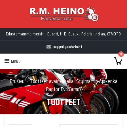
Edustamamme merkit - Ducati, H-D, Suzuki, Polaris, Indian, CFMOTO
myynti@rmheino.fi
0
MENU
Etusivu
Tuotteet avainsanalla “Stylmartin Ajokenkä
›
Raptor Evo Camo”
TUOTTEET