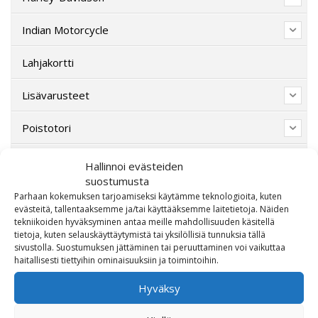
Indian Motorcycle
Lahjakortti
Lisävarusteet
Poistotori
Polaris
Hallinnoi evästeiden
suostumusta
Suzuki
Parhaan kokemuksen tarjoamiseksi käytämme teknologioita, kuten
evästeitä, tallentaaksemme ja/tai käyttääksemme laitetietoja. Näiden
tekniikoiden hyväksyminen antaa meille mahdollisuuden käsitellä
SW-Motech
tietoja, kuten selauskäyttäytymistä tai yksilöllisiä tunnuksia tällä
sivustolla. Suostumuksen jättäminen tai peruuttaminen voi vaikuttaa
Varaosat/Sekalaiset
haitallisesti tiettyihin ominaisuuksiin ja toimintoihin.
Hyväksy