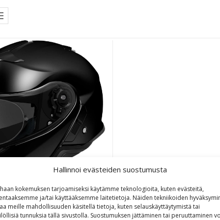
Hallinnoi evästeiden suostumusta
haan kokemuksen tarjoamiseksi käytämme teknologioita, kuten evästeitä,
lentaaksemme ja/tai käyttääksemme laitetietoja. Näiden tekniikoiden hyväksymi
aa meille mahdollisuuden käsitellä tietoja, kuten selauskäyttäytymistä tai
Shoei Neotec II Musta
ilöllisiä tunnuksia tällä sivustolla. Suostumuksen jättäminen tai peruuttaminen vo