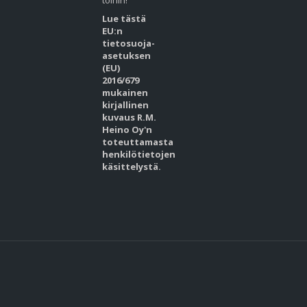
töihin!
Lue tästä
EU:n
tietosuoja-
asetuksen
(EU)
2016/679
mukainen
kirjallinen
kuvaus R.M.
Heino Oy'n
toteuttamasta
henkilötietojen
käsittelystä.