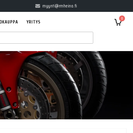
myynti@rmheino.fi
0
OKAUPPA
YRITYS