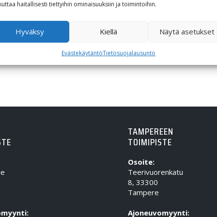
kuttaa haitallisesti tiettyihin ominaisuuksiin ja toimintoihin.
599,00
€
Hyväksy
Kiellä
Näytä asetukset
Evästekäytäntö
Tietosuojalausunto
TAMPEREEN
STE
TOIMIPISTE
Osoite:
ie
Teerivuorenkatu
8, 33300
Tampere
myynti:
Ajoneuvomyynti: