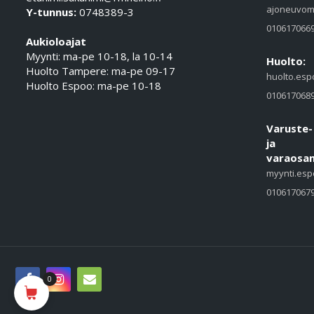
ajoneuvom
Y-tunnus:
0748389-3
010617066
Aukioloajat
Myynti: ma-pe 10-18, la 10-14
Huolto:
Huolto Tampere: ma-pe 09-17
huolto.esp
Huolto Espoo: ma-pe 10-18
010617068
Varuste-
ja
varaosam
myynti.esp
010617067
0