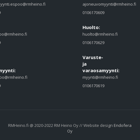
yynti.espoo@rmheino.fi
ajoneuvomyynti@rmheino.fi
9
0106170609
Huolto:
oo@rmheino.fi
huolto@rmheino.fi
9
0106170629
Varuste-
ja
yynti:
varaosamyynti:
oo@rmheino.fi
myynti@rmheino.fi
9
0106170619
RMHeino.fi @ 2020-2022 RM Heino Oy // Website design
Endofera
Oy