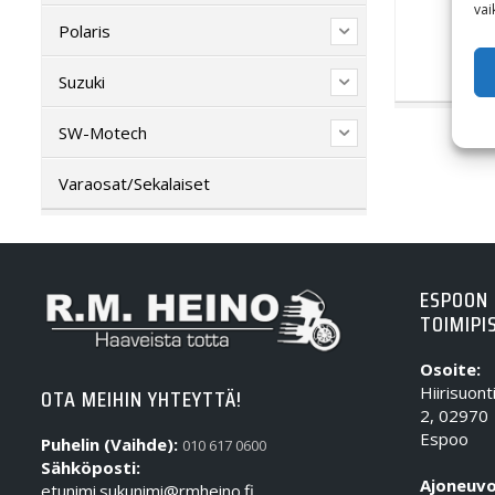
vai
Polaris
Suzuki
SW-Motech
Varaosat/Sekalaiset
ESPOON
TOIMIPI
Osoite:
Hiirisuont
OTA MEIHIN YHTEYTTÄ!
2, 02970
Espoo
Puhelin (Vaihde):
010 617 0600
Sähköposti:
Ajoneuvo
etunimi.sukunimi@rmheino.fi