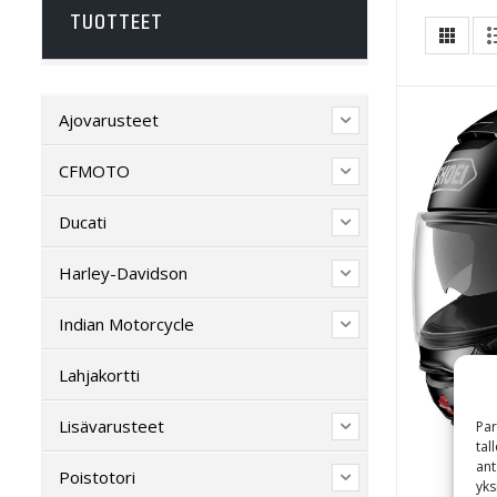
TUOTTEET
Ajovarusteet
CFMOTO
Ducati
Harley-Davidson
Indian Motorcycle
Lahjakortti
Lisävarusteet
Par
tal
ant
Poistotori
yks