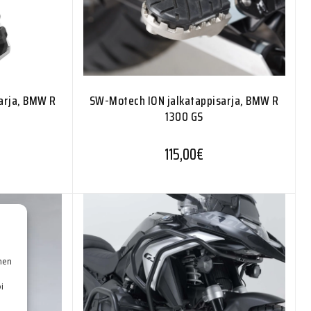
arja, BMW R
SW-Motech ION jalkatappisarja, BMW R
1300 GS
115,00
€
nen
i