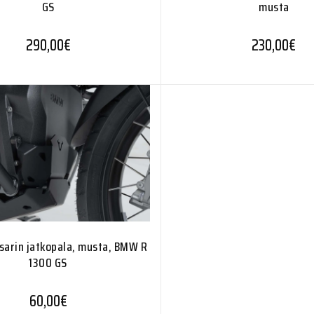
musta
GS
230,00
€
290,00
€
sarin jatkopala, musta, BMW R
1300 GS
60,00
€