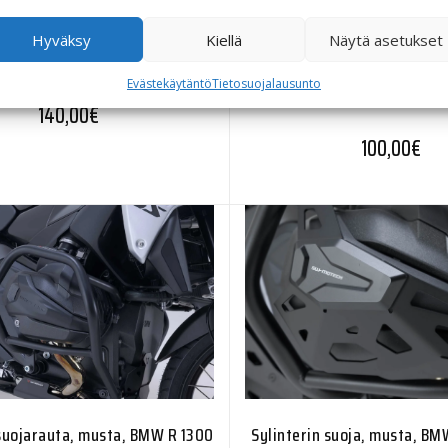
Hyväksy
Kiellä
Näytä asetukset
h jarrupoljin, BMW R 1300 GS
SW-Motech jarrupolkimen j
Evästekäytäntö
Tietosuojalausunto
1300 GS
140,00
€
100,00
€
Sylinterin suoja, musta, BM
uojarauta, musta, BMW R 1300