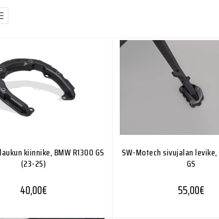
laukun kiinnike, BMW R1300 GS
SW-Motech sivujalan levike
(23-25)
GS
40,00
€
55,00
€