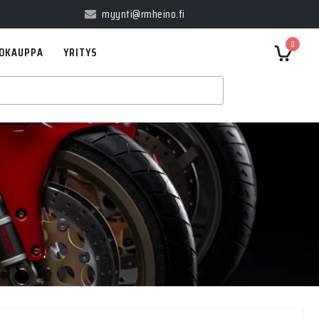
myynti@rmheino.fi
0
OKAUPPA
YRITYS