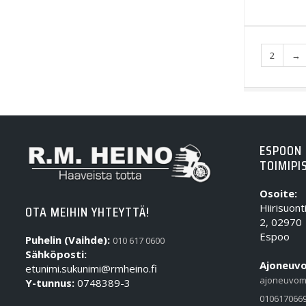
2
→
ESPOON
TOIMIPI
Osoite:
Hiirisuont
OTA MEIHIN YHTEYTTÄ!
2, 02970
Espoo
Puhelin (Vaihde):
010 617 0600
Sähköposti:
Ajoneuvo
etunimi.sukunimi@rmheino.fi
ajoneuvom
Y-tunnus:
0748389-3
010617066