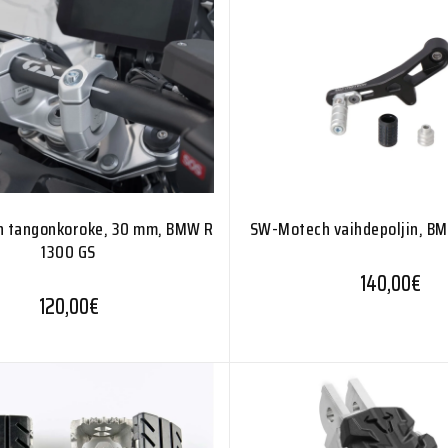
 tangonkoroke, 30 mm, BMW R
SW-Motech vaihdepoljin, B
1300 GS
140,00
€
120,00
€