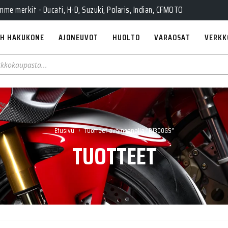
e merkit - Ducati, H-D, Suzuki, Polaris, Indian, CFMOTO
H HAKUKONE
AJONEUVOT
HUOLTO
VARAOSAT
VERKK
›
Etusivu
Tuotteet avainsanalla “R1300GS”
TUOTTEET