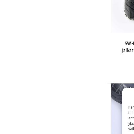
SW-
jalka
Par
tal
ant
yks
vai