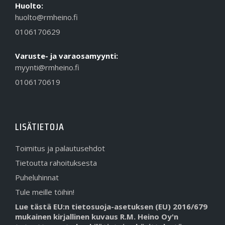
Huolto:
huolto@rmheino.fi
0106170629
Varuste- ja varaosamyynti:
myynti@rmheino.fi
0106170619
LISÄTIETOJA
Toimitus ja palautusehdot
Tietoutta rahoituksesta
Puheluhinnat
Tule meille töihin!
Lue tästä EU:n tietosuoja-asetuksen (EU) 2016/679
mukainen kirjallinen kuvaus R.M. Heino Oy'n