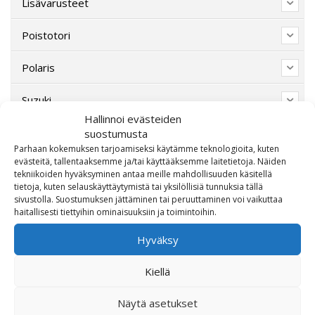
Lisävarusteet
Poistotori
Polaris
Suzuki
Hallinnoi evästeiden
SW-Motech
suostumusta
Parhaan kokemuksen tarjoamiseksi käytämme teknologioita, kuten
evästeitä, tallentaaksemme ja/tai käyttääksemme laitetietoja. Näiden
Varaosat/Sekalaiset
tekniikoiden hyväksyminen antaa meille mahdollisuuden käsitellä
tietoja, kuten selauskäyttäytymistä tai yksilöllisiä tunnuksia tällä
sivustolla. Suostumuksen jättäminen tai peruuttaminen voi vaikuttaa
haitallisesti tiettyihin ominaisuuksiin ja toimintoihin.
Hyväksy
Kiellä
Näytä asetukset