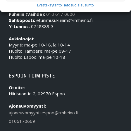
OTA MEIHIN YHTEYTTÄ!
Evästekäytäntö
Tietosuojalausunto
Puhelin (Vaihde):
010 617 0600
Sähköposti:
etunimi.sukunimi@rmheino.fi
Y-tunnus:
0748389-3
Aukioloajat
Myynti: ma-pe 10-18, la 10-14
Huolto Tampere: ma-pe 09-17
Huolto Espoo: ma-pe 10-18
ESPOON TOIMIPISTE
Osoite:
Hiirisuontie 2, 02970 Espoo
Ajoneuvomyynti:
ajoneuvomyynti.espoo@rmheino.fi
0106170669