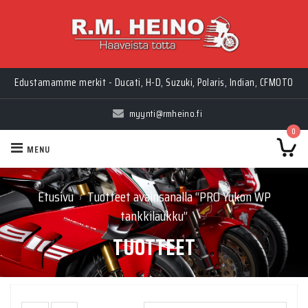
Edustamamme merkit - Ducati, H-D, Suzuki, Polaris, Indian, CFMOTO
myynti@rmheino.fi
0
MENU
Etusivu
Tuotteet avainsanalla “PRO Yukon WP
›
tankkilaukku”
TUOTTEET