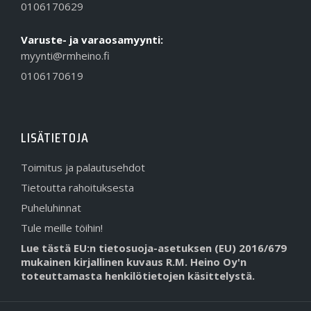
0106170629
Varuste- ja varaosamyynti:
myynti@rmheino.fi
0106170619
LISÄTIETOJA
Toimitus ja palautusehdot
Tietoutta rahoituksesta
Puheluhinnat
Tule meille töihin!
Lue tästä EU:n tietosuoja-asetuksen (EU) 2016/679
mukainen kirjallinen kuvaus R.M. Heino Oy'n
toteuttamasta henkilötietojen käsittelystä.