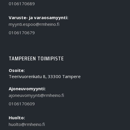
0106170689
Varuste- ja varaosamyynti:
myynti.espoo@rmheino.fi
0106170679
TAMPEREEN TOIMIPISTE
Osoite:
Teerivuorenkatu 8, 33300 Tampere
Ajoneuvomyynti:
ajoneuvomyynti@rmheino.fi
0106170609
Huolto:
huolto@rmheino.fi