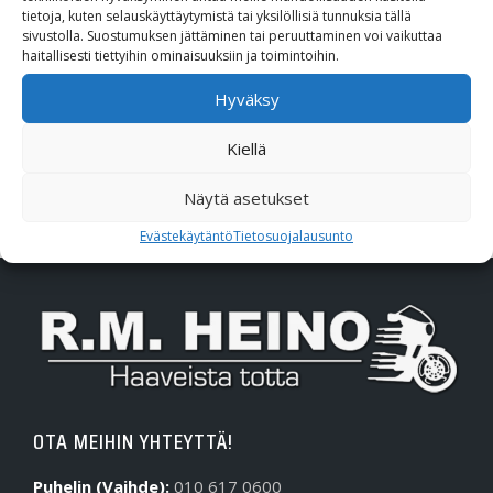
tietoja, kuten selauskäyttäytymistä tai yksilöllisiä tunnuksia tällä
sivustolla. Suostumuksen jättäminen tai peruuttaminen voi vaikuttaa
Polaris
haitallisesti tiettyihin ominaisuuksiin ja toimintoihin.
Suzuki
Hyväksy
SW-Motech
Kiellä
Näytä asetukset
Varaosat/Sekalaiset
Evästekäytäntö
Tietosuojalausunto
OTA MEIHIN YHTEYTTÄ!
Puhelin (Vaihde):
010 617 0600