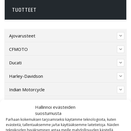
TUOTTEET
Ajovarusteet
CFMOTO
Ducati
Harley-Davidson
Indian Motorcycle
Lahjakortti
Hallinnoi evästeiden
suostumusta
Lisävarusteet
Parhaan kokemuksen tarjoamiseksi käytämme teknologioita, kuten
evästeitä, tallentaaksemme ja/tai käyttääksemme laitetietoja. Näiden
Poistotori
tekniikoiden hyväksyminen antaa meille mahdollisuuden käsitellä