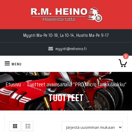
Myynti Ma-Pe 10-18, La 10-14, Huolto Ma-Pe 9-17
myynti@rmheino.fi
0
MENU
Etusivu
Tuotteet avainsanalla “PRO Micro tankkilaukku”
›
TUOTTEET